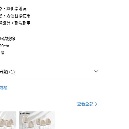
業儲蓄銀行
台北富邦商業銀行
業銀行
彰化商業銀行
華商業銀行
兆豐國際商業銀行
染，無化學殘留
業儲蓄銀行
台北富邦商業銀行
小企業銀行
台中商業銀行
乾，方便替換使用
華商業銀行
兆豐國際商業銀行
台灣）商業銀行
華泰商業銀行
小企業銀行
台中商業銀行
邊設計，耐洗耐用
業銀行
遠東國際商業銀行
台灣）商業銀行
華泰商業銀行
y
業銀行
永豐商業銀行
業銀行
遠東國際商業銀行
業銀行
星展（台灣）商業銀行
0%精梳棉
業銀行
永豐商業銀行
分期
際商業銀行
中國信託商業銀行
90cm
業銀行
星展（台灣）商業銀行
天信用卡公司
際商業銀行
中國信託商業銀行
台灣
你分期使用說明】
天信用卡公司
享後付
由台灣大哥大提供，台灣大哥大用戶可立即使用無須另外申請。
式選擇「大哥付你分期」，訂單成立後會自動跳轉到大哥付的交易
證手機門號後，選擇欲分期的期數、繳款截止日，確認付款後即
FTEE先享後付」】
類 (1)
。
先享後付是「在收到商品之後才付款」的支付方式。 讓您購物簡單
准額度、可分期數及費用金額請依後續交易確認頁面所載為準。
心！
包巾
立30分鐘內，如未前往確認交易或遇審核未通過，訂單將自動取
：不需註冊會員、不需綁卡、不需儲值。
客服
「轉專審核」未通過狀況，表示未達大哥付你分期系統評分，恕
：只要手機號碼，簡訊認證，即可結帳。
評估內容。
：先確認商品／服務後，再付款。
式說明】
查看全部
項不併入電信帳單，「大哥付你分期」於每月結算日後寄送繳費提
EE先享後付」結帳流程】
00，滿NT$1,000(含以上)免運費
方式選擇「AFTEE先享後付」後，將跳轉至「AFTEE先享後
訊連結打開帳單後，可選擇「超商條碼／台灣大直營門市／銀行轉
頁面，進行簡訊認證並確認金額後，即可完成結帳。
付／iPASS MONEY」等通路繳費。
成立數日內，您將收到繳費通知簡訊。
費通知簡訊後14天內，點擊此簡訊中的連結，可透過四大超商