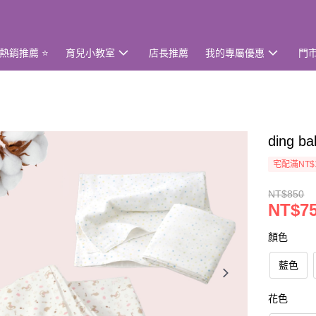
熱銷推薦 ⭐
育兒小教室
店長推薦
我的專屬優惠
門
ding
宅配滿NT$
NT$850
NT$7
顏色
藍色
花色