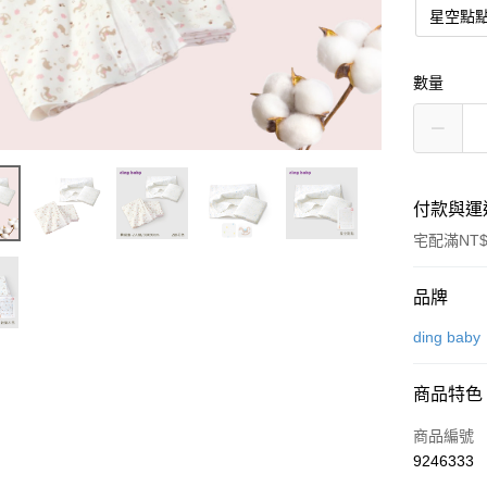
星空點
數量
付款與運
宅配滿NT$
付款方式
品牌
信用卡一
ding baby
信用卡分
商品特色
3 期 
商品編號
6 期 
合作金
9246333
華南商
合作金
LINE Pay