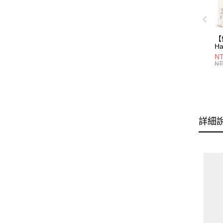
【
Ha
N
NT
一
NT
瓶
詳細