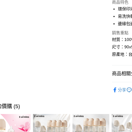
上海商
商品特色
華南商
國泰世
環保印
Apple Pay
上海商
臺灣中
易洗快
國泰世
匯豐（
悠遊付
臺灣中
邊緣包
聯邦商
匯豐（
Google Pa
元大商
銷售重點
聯邦商
玉山商
材質：10
元大商
大哥付你
台新國
尺寸：90x
玉山商
相關說明
台灣樂
台新國
原產地：
【大哥付
台灣樂
AFTEE先
1.本服務
2.付款方
相關說明
流程，驗
【關於「A
商品相關分
ATM付款
完成交易
AFTEE
3.實際核
便利好安
初生衣物
4.訂單成
１．簡單
分享
消。如遇
２．便利
運送方式
無法說明
３．安心
【繳款方
價購 (5)
宅配
1.分期款
【「AFT
醒簡訊。
每筆NT$1
１．於結帳
2.透過簡
付」結帳
帳／街口支
２．訂單
３．收到繳