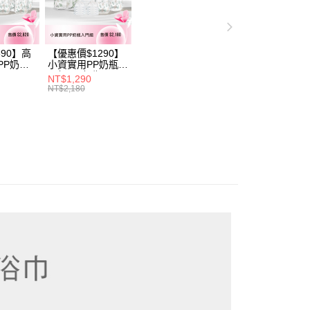
項】
網路銀行／等多元方式進行付款，方視為交易完成。
係由「台灣大哥大股份有限公司」（以下簡稱本公司）所提供，讓
：結帳手續完成當下不需立刻繳費，但若您需要取消訂單，請聯
易時，得透過本服務購買商品或服務，並由商店將買賣／分期付
的店家。未經商家同意取消之訂單仍視為有效，需透過AFTEE
金債權讓與本公司後，依約使用本公司帳單繳交帳款。
繳納相關費用。
690】高
【優惠價$1290】
意付款使用「大哥付你分期」之契約關係目的，商店將以您的個人
否成功請以「AFTEE先享後付 」之結帳頁面顯示為準，若有關於
PP奶瓶
小資實用PP奶瓶入
含姓名、電話或地址）提供予台灣大哥大進項蒐集、處理及利
功／繳費後需取消欲退款等相關疑問，請聯繫「AFTEE先享後
瓶
門組(PP奶瓶
NT$1,290
公司與您本人進行分期帳單所需資料之確認、核對及更正。
援中心」
https://netprotections.freshdesk.com/support/home
6+玻璃奶瓶
260ml*3+玻璃奶瓶
NT$2,180
戶服務條款，請詳閱以下連結：
https://oppay.tw/userRule
1+玻璃奶瓶
240m1*1+玻璃奶
1+矽膠奶嘴
瓶120m1*1+矽膠
項】
奶嘴M*8)
恩沛科技股份有限公司提供之「AFTEE先享後付」服務完成之
依本服務之必要範圍內提供個人資料，並將交易相關給付款項請
讓予恩沛科技股份有限公司。
個人資料處理事宜，請瀏覽以下網址：
ee.tw/terms/#terms3
年的使用者請事先徵得法定代理人或監護人之同意方可使用
E先享後付」，若未經同意申辦者引起之損失，本公司不負相關責
AFTEE先享後付」時，將依據個別帳號之用戶狀況，依本公司
核予不同之上限額度；若仍有額度不足之情形，本公司將視審查
用戶進行身份認證。
一人註冊多個帳號或使用他人資訊註冊。若發現惡意使用之情
科技股份有限公司將有權停止該用戶之使用額度並採取法律行