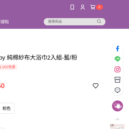
0
市據點
 baby 純棉紗布大浴巾2入組-藍/粉
1,000免運
50
粉色