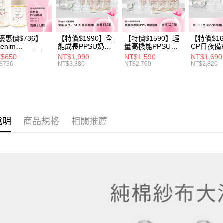
【注意事
／ATM／
1.本服務
※ 請注意
用戶於交
絡購買商品
款買賣價
先享後付
優惠價$736】
【特價$1990】全
【特價$1590】輕
【特價$1
2.基於同
※ 交易是
enim
能成長PPSU奶瓶
量高機能PPSU奶
CP日夜備
資料（包
是否繳費成
OTHING™多合
旗艦組(PPSU奶瓶
瓶組(PPSU奶瓶
組(PP奶
$650
NT$1,990
NT$1,590
NT$1,690
用，由本
付客戶支
PPSU防脹氣奶
250ml*4+玻璃奶瓶
250ml*4+玻璃奶瓶
260ml*
$736
NT$3,380
NT$2,760
NT$2,820
3.完整用
 2入組
240ml*1+玻璃奶瓶
120ml*1+矽膠奶嘴
240ml*
120ml*1+矽膠奶嘴
*8)
120ml*
【注意事
M*8+L*8)
M*8+L*8)
１．透過由
交易，需
求債權轉
２．關於
說明
商品規格
相關推薦
https://aft
３．未成
「AFTE
任。
４．使用「
即時審查
結果請求
５．嚴禁
形，恩沛
動。