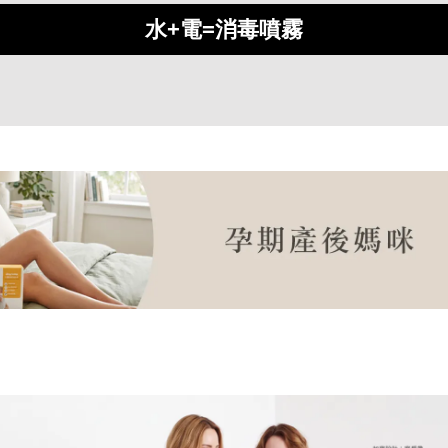
水+電=消毒噴霧