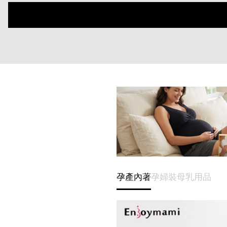
孕產內著
孕婦裝
母乳用品