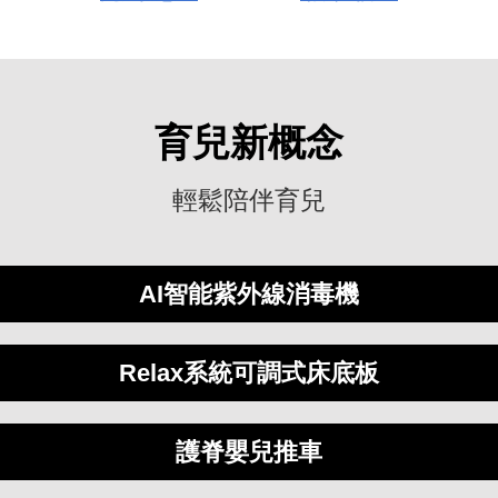
育兒新概念
輕鬆陪伴育兒
AI智能紫外線消毒機
Relax系統可調式床底板
護脊嬰兒推車