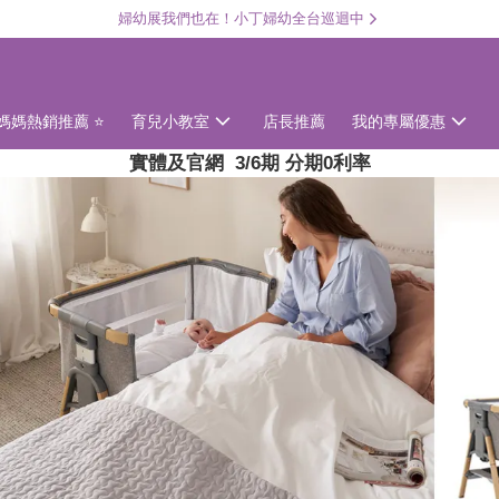
婦幼展我們也在！小丁婦幼全台巡迴中
媽媽熱銷推薦 ⭐
育兒小教室
店長推薦
我的專屬優惠
實體及官網 3/6期 分期0利率