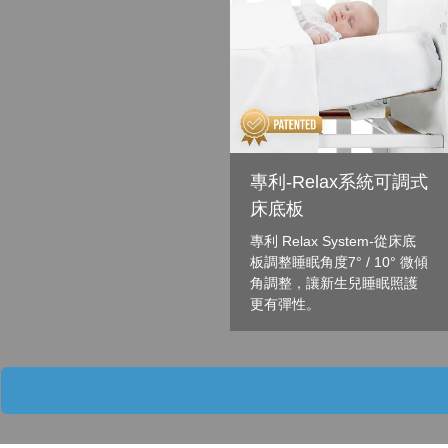
專利-Relax系統可調式
床底板
專利 Relax System-從床底
板調整睡眠角度7° / 10° 微傾
角調整，讓新生兒睡眠照護
更有彈性。