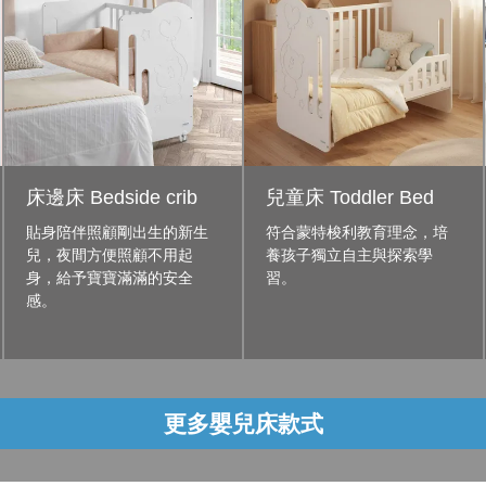
床邊床 Bedside crib
兒童床 Toddler Bed
貼身陪伴照顧剛出生的新生
符合蒙特梭利教育理念，培
兒，夜間方便照顧不用起
養孩子獨立自主與探索學
身，給予寶寶滿滿的安全
習。
感。
更多嬰兒床款式