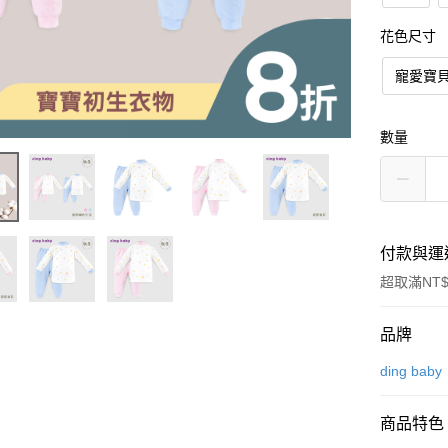
花色尺寸
寵愛寶貝
數量
付款與運
超取滿NT$
付款方式
品牌
信用卡一
ding baby
信用卡分
商品特色
3 期 