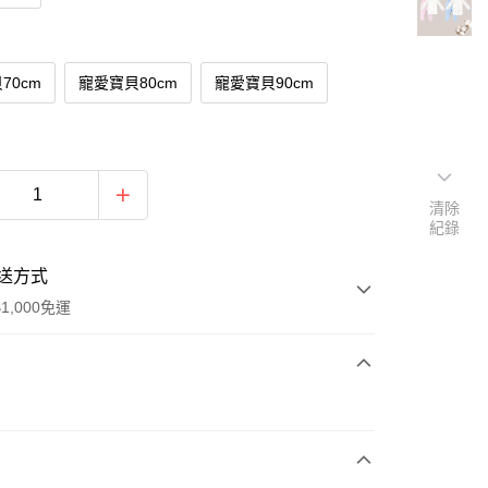
70cm
寵愛寶貝80cm
寵愛寶貝90cm
清除
紀錄
送方式
1,000免運
次付款
期付款
0 利率 每期
NT$263
21家銀行