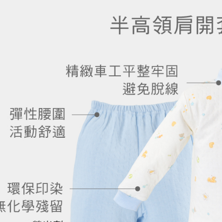
結果請求
５．嚴禁
形，恩沛
動。