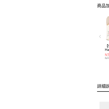
商品加
【
Ha
N
NT
一
NT
瓶
詳細