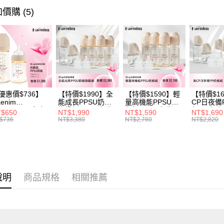
【繳款方
全家取貨
1.分期款
價購 (5)
【「AFT
醒簡訊。
每筆NT$6
１．於結帳
2.透過簡
付」結帳
帳／街口支
付款後全
２．訂單
３．收到繳
每筆NT$6
【注意事
／ATM／
1.本服務
※ 請注意
7-11取貨
用戶於交
絡購買商品
款買賣價
先享後付
每筆NT$6
2.基於同
※ 交易是
優惠價$736】
【特價$1990】全
【特價$1590】輕
【特價$1
資料（包
是否繳費成
enim
能成長PPSU奶瓶
量高機能PPSU奶
CP日夜備
付款後7-1
用，由本
OTHING™多合
旗艦組(PPSU奶瓶
瓶組(PPSU奶瓶
組(PP奶
付客戶支
$650
NT$1,990
NT$1,590
NT$1,690
每筆NT$6
3.完整用
PPSU防脹氣奶
250ml*4+玻璃奶瓶
250ml*4+玻璃奶瓶
260ml*
$736
NT$3,380
NT$2,760
NT$2,820
 2入組
240ml*1+玻璃奶瓶
120ml*1+矽膠奶嘴
240ml*
【注意事
120ml*1+矽膠奶嘴
*8)
120ml*
宅配
１．透過由
M*8+L*8)
M*8+L*8)
交易，需
每筆NT$1
求債權轉
２．關於
https://aft
說明
商品規格
相關推薦
３．未成
「AFTE
任。
４．使用「
即時審查