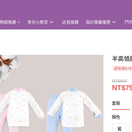
熱銷推薦 ⭐
育兒小教室
店長推薦
我的專屬優惠
門
半高領
超取滿NT$
NT$850
NT$7
套裝
顏色
藍