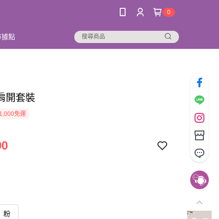
0
市據點
肩開套裝
1,000免運
90
粉