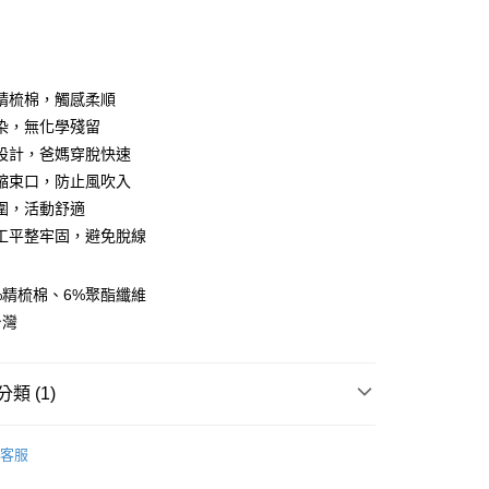
0 利率 每期
NT$131
21家銀行
庫商業銀行
第一商業銀行
業銀行
彰化商業銀行
庫商業銀行
第一商業銀行
付款
業儲蓄銀行
台北富邦商業銀行
業銀行
彰化商業銀行
華商業銀行
兆豐國際商業銀行
精梳棉，觸感柔順
業儲蓄銀行
台北富邦商業銀行
小企業銀行
台中商業銀行
染，無化學殘留
華商業銀行
兆豐國際商業銀行
台灣）商業銀行
華泰商業銀行
小企業銀行
台中商業銀行
設計，爸媽穿脫快速
業銀行
遠東國際商業銀行
台灣）商業銀行
華泰商業銀行
縮束口，防止風吹入
業銀行
永豐商業銀行
業銀行
遠東國際商業銀行
圍，活動舒適
業銀行
星展（台灣）商業銀行
業銀行
永豐商業銀行
y
際商業銀行
中國信託商業銀行
工平整牢固，避免脫線
業銀行
星展（台灣）商業銀行
天信用卡公司
際商業銀行
中國信託商業銀行
分期
天信用卡公司
%精梳棉、6%聚酯纖維
你分期使用說明】
台灣
享後付
由台灣大哥大提供，台灣大哥大用戶可立即使用無須另外申請。
式選擇「大哥付你分期」，訂單成立後會自動跳轉到大哥付的交易
證手機門號後，選擇欲分期的期數、繳款截止日，確認付款後即
FTEE先享後付」】
。
類 (1)
先享後付是「在收到商品之後才付款」的支付方式。 讓您購物簡單
准額度、可分期數及費用金額請依後續交易確認頁面所載為準。
心！
立30分鐘內，如未前往確認交易或遇審核未通過，訂單將自動取
：不需註冊會員、不需綁卡、不需儲值。
和服/套裝/連身衣
「轉專審核」未通過狀況，表示未達大哥付你分期系統評分，恕
客服
：只要手機號碼，簡訊認證，即可結帳。
評估內容。
：先確認商品／服務後，再付款。