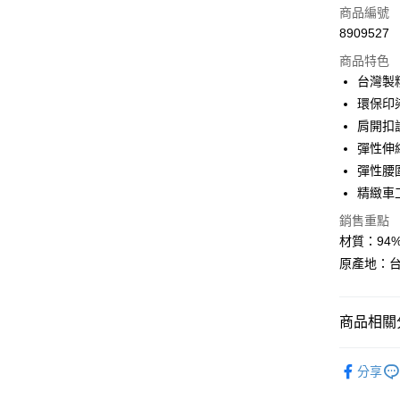
商品編號
6 期 
合作金
8909527
華南商
合作金
超商取貨
上海商
商品特色
華南商
國泰世
台灣製
LINE Pay
上海商
臺灣中
環保印
國泰世
匯豐（
Apple Pay
臺灣中
肩開扣
聯邦商
匯豐（
彈性伸
悠遊付
元大商
聯邦商
彈性腰
玉山商
元大商
Google Pa
台新國
精緻車
玉山商
台灣樂
台新國
大哥付你
銷售重點
台灣樂
相關說明
材質：94
【大哥付
原產地：
AFTEE先
1.本服務
2.付款方
相關說明
流程，驗
【關於「A
ATM付款
完成交易
商品相關分
AFTEE
3.實際核
便利好安
4.訂單成
初生衣物
１．簡單
消。如遇
分享
２．便利
運送方式
無法說明
３．安心