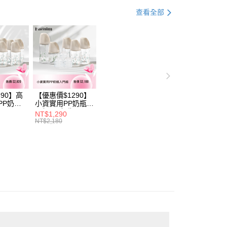
式說明】
付款
項不併入電信帳單，「大哥付你分期」於每月結算日後寄送繳費提
EE先享後付」結帳流程】
查看全部
0，滿NT$1,000(含以上)免運費
方式選擇「AFTEE先享後付」後，將跳轉至「AFTEE先享後
訊連結打開帳單後，可選擇「超商條碼／台灣大直營門市／銀行轉
頁面，進行簡訊認證並確認金額後，即可完成結帳。
付／iPASS MONEY」等通路繳費。
家取貨
成立數日內，您將收到繳費通知簡訊。
費通知簡訊後14天內，點擊此簡訊中的連結，可透過四大超商
0，滿NT$1,000(含以上)免運費
項】
網路銀行／等多元方式進行付款，方視為交易完成。
係由「台灣大哥大股份有限公司」（以下簡稱本公司）所提供，讓
：結帳手續完成當下不需立刻繳費，但若您需要取消訂單，請聯
付款
易時，得透過本服務購買商品或服務，並由商店將買賣／分期付
的店家。未經商家同意取消之訂單仍視為有效，需透過AFTEE
金債權讓與本公司後，依約使用本公司帳單繳交帳款。
繳納相關費用。
0，滿NT$1,000(含以上)免運費
意付款使用「大哥付你分期」之契約關係目的，商店將以您的個人
否成功請以「AFTEE先享後付 」之結帳頁面顯示為準，若有關於
690】高
【優惠價$1290】
含姓名、電話或地址）提供予台灣大哥大進項蒐集、處理及利
功／繳費後需取消欲退款等相關疑問，請聯繫「AFTEE先享後
PP奶瓶
小資實用PP奶瓶入
1取貨
公司與您本人進行分期帳單所需資料之確認、核對及更正。
瓶
門組(PP奶瓶
援中心」
https://netprotections.freshdesk.com/support/home
NT$1,290
0，滿NT$1,000(含以上)免運費
戶服務條款，請詳閱以下連結：
https://oppay.tw/userRule
6+玻璃奶瓶
260ml*3+玻璃奶瓶
NT$2,180
1+玻璃奶瓶
240m1*1+玻璃奶
項】
1+矽膠奶嘴
瓶120m1*1+矽膠
恩沛科技股份有限公司提供之「AFTEE先享後付」服務完成之
奶嘴M*8)
依本服務之必要範圍內提供個人資料，並將交易相關給付款項請
00，滿NT$1,000(含以上)免運費
讓予恩沛科技股份有限公司。
個人資料處理事宜，請瀏覽以下網址：
ee.tw/terms/#terms3
年的使用者請事先徵得法定代理人或監護人之同意方可使用
E先享後付」，若未經同意申辦者引起之損失，本公司不負相關責
AFTEE先享後付」時，將依據個別帳號之用戶狀況，依本公司
核予不同之上限額度；若仍有額度不足之情形，本公司將視審查