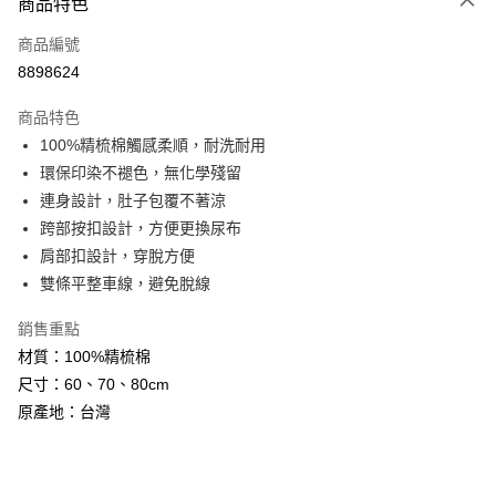
商品特色
1.本服務由台灣大哥大提供，台灣大哥大用戶可立即使用無須另外申請。
2.付款方式選擇「大哥付你分期」，訂單成立後會自動跳轉到大哥付的交易
相關說明
流程，驗證手機門號後，選擇欲分期的期數、繳款截止日，確認付款後即完
商品編號
【關於「AFTEE先享後付」】
成交易。
ATM付款
8898624
AFTEE先享後付是「在收到商品之後才付款」的支付方式。 讓您購物簡單
3.實際核准額度、可分期數及費用金額請依後續交易確認頁面所載為準。
便利好安心！
4.訂單成立30分鐘內，如未前往確認交易或遇審核未通過，訂單將自動取
１．簡單：不需註冊會員、不需綁卡、不需儲值。
商品特色
運送方式
消。如遇「轉專審核」未通過狀況，表示未達大哥付你分期系統評分，恕無
２．便利：只要手機號碼，簡訊認證，即可結帳。
法說明評估內容。
100%精梳棉觸感柔順，耐洗耐用
３．安心：先確認商品／服務後，再付款。
全家取貨付款
【繳款方式說明】
環保印染不褪色，無化學殘留
1.分期款項不併入電信帳單，「大哥付你分期」於每月結算日後寄送繳費提
每筆NT$60，滿NT$1,000(含以上)免運費
【「AFTEE先享後付」結帳流程】
連身設計，肚子包覆不著涼
醒簡訊。
１．於結帳方式選擇「AFTEE先享後付」後，將跳轉至「AFTEE先享後付」
2.透過簡訊連結打開帳單後，可選擇「超商條碼／台灣大直營門市／銀行轉
跨部按扣設計，方便更換尿布
付款後全家取貨
結帳頁面，進行簡訊認證並確認金額後，即可完成結帳。
帳／街口支付／iPASS MONEY」等通路繳費。
２．訂單成立數日內，您將收到繳費通知簡訊。
肩部扣設計，穿脫方便
每筆NT$60，滿NT$1,000(含以上)免運費
３．收到繳費通知簡訊後14天內，點擊此簡訊中的連結，可透過四大超商／
【注意事項】
雙條平整車線，避免脫線
ATM／網路銀行／等多元方式進行付款，方視為交易完成。
7-11取貨付款
1.本服務係由「台灣大哥大股份有限公司」（以下簡稱本公司）所提供，讓
※ 請注意：結帳手續完成當下不需立刻繳費，但若您需要取消訂單，請聯絡
用戶於交易時，得透過本服務購買商品或服務，並由商店將買賣／分期付款
銷售重點
每筆NT$60，滿NT$1,000(含以上)免運費
購買商品的店家。未經商家同意取消之訂單仍視為有效，需透過AFTEE先享
買賣價金債權讓與本公司後，依約使用本公司帳單繳交帳款。
後付繳納相關費用。
材質：100%精梳棉
2.基於同意付款使用「大哥付你分期」之契約關係目的，商店將以您的個人
付款後7-11取貨
※ 交易是否成功請以「AFTEE先享後付 」之結帳頁面顯示為準，若有關於
資料（包含姓名、電話或地址）提供予台灣大哥大進項蒐集、處理及利用，
尺寸：60、70、80cm
是否繳費成功／繳費後需取消欲退款等相關疑問，請聯繫「AFTEE先享後付
每筆NT$60，滿NT$1,000(含以上)免運費
由本公司與您本人進行分期帳單所需資料之確認、核對及更正。
客戶支援中心」
https://netprotections.freshdesk.com/support/home
原產地：台灣
3.完整用戶服務條款，請詳閱以下連結：
https://oppay.tw/userRule
宅配
【注意事項】
１．透過由恩沛科技股份有限公司提供之「AFTEE先享後付」服務完成之交
每筆NT$100，滿NT$1,000(含以上)免運費
易，需依本服務之必要範圍內提供個人資料，並將交易相關給付款項請求債