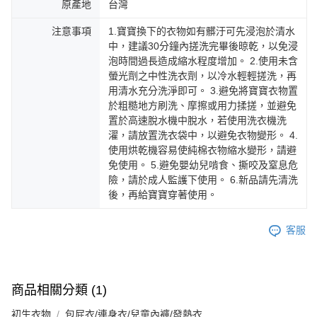
原產地
台灣
注意事項
1.寶寶換下的衣物如有髒汙可先浸泡於清水
中，建議30分鐘內搓洗完畢後晾乾，以免浸
泡時間過長造成縮水程度增加。 2.使用未含
螢光劑之中性洗衣劑，以冷水輕輕搓洗，再
用清水充分洗淨即可。 3.避免將寶寶衣物置
於粗糙地方刷洗、摩擦或用力揉搓，並避免
置於高速脫水機中脫水，若使用洗衣機洗
濯，請放置洗衣袋中，以避免衣物變形。 4.
使用烘乾機容易使純棉衣物縮水變形，請避
免使用。 5.避免嬰幼兒啃食、撕咬及窒息危
險，請於成人監護下使用。 6.新品請先清洗
後，再給寶寶穿著使用。
客服
商品相關分類 (1)
初生衣物
包屁衣/連身衣/兒童內褲/發熱衣