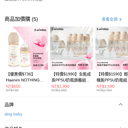
付款方式
信用卡一次付款
商品加價購 (5)
查看全部
信用卡分期付款
3 期 0 利率 每期
NT$296
21家銀行
6 期 0 利率 每期
NT$148
21家銀行
合作金庫商業銀行
第一商業銀行
華南商業銀行
彰化商業銀行
合作金庫商業銀行
第一商業銀行
超商取貨付款
上海商業儲蓄銀行
台北富邦商業銀行
華南商業銀行
彰化商業銀行
國泰世華商業銀行
兆豐國際商業銀行
LINE Pay
上海商業儲蓄銀行
台北富邦商業銀行
臺灣中小企業銀行
台中商業銀行
國泰世華商業銀行
兆豐國際商業銀行
【優惠價$736】
【特價$1990】全能成
【特價$1590】
匯豐（台灣）商業銀行
華泰商業銀行
Apple Pay
臺灣中小企業銀行
台中商業銀行
Haenim NOTHING™
長PPSU奶瓶旗艦組
機能PPSU奶瓶組
聯邦商業銀行
遠東國際商業銀行
匯豐（台灣）商業銀行
華泰商業銀行
多合一PPSU防脹氣奶
(PPSU奶瓶
(PPSU奶瓶
NT$650
NT$1,990
NT$1,590
悠遊付
元大商業銀行
永豐商業銀行
NT$736
NT$3,380
NT$2,760
聯邦商業銀行
遠東國際商業銀行
瓶 2入組
250ml*4+玻璃奶瓶
250ml*4+玻璃奶
玉山商業銀行
星展（台灣）商業銀行
元大商業銀行
永豐商業銀行
240ml*1+玻璃奶瓶
120ml*1+矽膠奶嘴
Google Pay
台新國際商業銀行
中國信託商業銀行
玉山商業銀行
星展（台灣）商業銀行
120ml*1+矽膠奶嘴
品牌
台灣樂天信用卡公司
台新國際商業銀行
中國信託商業銀行
M*8+L*8)
大哥付你分期
ding baby
台灣樂天信用卡公司
相關說明
【大哥付你分期使用說明】
AFTEE先享後付