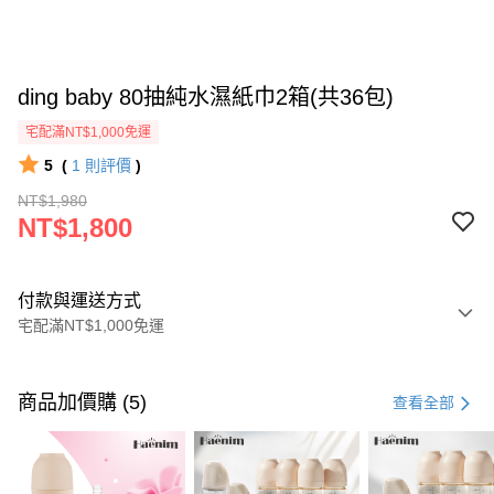
ding baby 80抽純水濕紙巾2箱(共36包)
宅配滿NT$1,000免運
5
(
1
則評價
)
NT$1,980
NT$1,800
付款與運送方式
宅配滿NT$1,000免運
付款方式
信用卡一次付款
商品加價購 (5)
查看全部
信用卡分期付款
3 期 0 利率 每期
NT$600
21家銀行