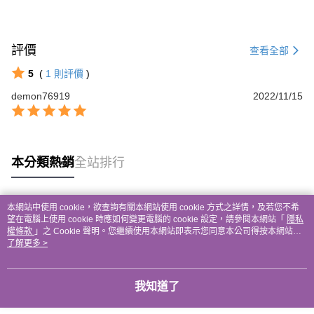
評價
查看全部
5
(
1
則評價
)
demon76919
2022/11/15
本分類熱銷
全站排行
本網站中使用 cookie，欲查詢有關本網站使用 cookie 方式之詳情，及若您不希
熱門標籤
望在電腦上使用 cookie 時應如何變更電腦的 cookie 設定，請參閱本網站「
隱私
權條款
」之 Cookie 聲明。您繼續使用本網站即表示您同意本公司得按本網站使
用條款之 Cookie 聲明使用 cookie。
了解更多 >
我知道了