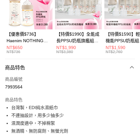
6 期 0 利率 每期
NT$300
21家銀行
合作金庫商業銀行
第一商業銀行
華南商業銀行
彰化商業銀行
合作金庫商業銀行
第一商業銀行
LINE Pay
上海商業儲蓄銀行
台北富邦商業銀行
華南商業銀行
彰化商業銀行
國泰世華商業銀行
兆豐國際商業銀行
Apple Pay
上海商業儲蓄銀行
台北富邦商業銀行
臺灣中小企業銀行
台中商業銀行
國泰世華商業銀行
兆豐國際商業銀行
【優惠價$736】
【特價$1990】全能成
【特價$1590】
匯豐（台灣）商業銀行
華泰商業銀行
悠遊付
臺灣中小企業銀行
台中商業銀行
Haenim NOTHING™
長PPSU奶瓶旗艦組
機能PPSU奶瓶組
聯邦商業銀行
遠東國際商業銀行
匯豐（台灣）商業銀行
華泰商業銀行
多合一PPSU防脹氣奶
(PPSU奶瓶
(PPSU奶瓶
NT$650
NT$1,990
NT$1,590
Google Pay
元大商業銀行
永豐商業銀行
NT$736
NT$3,380
NT$2,760
聯邦商業銀行
遠東國際商業銀行
瓶 2入組
250ml*4+玻璃奶瓶
250ml*4+玻璃奶
玉山商業銀行
星展（台灣）商業銀行
元大商業銀行
永豐商業銀行
240ml*1+玻璃奶瓶
120ml*1+矽膠奶嘴
大哥付你分期
台新國際商業銀行
中國信託商業銀行
玉山商業銀行
星展（台灣）商業銀行
120ml*1+矽膠奶嘴
商品特色
相關說明
台灣樂天信用卡公司
台新國際商業銀行
中國信託商業銀行
M*8+L*8)
【大哥付你分期使用說明】
商品編號
台灣樂天信用卡公司
AFTEE先享後付
1.本服務由台灣大哥大提供，台灣大哥大用戶可立即使用無須另外申請。
7993564
2.付款方式選擇「大哥付你分期」，訂單成立後會自動跳轉到大哥付的交易
相關說明
流程，驗證手機門號後，選擇欲分期的期數、繳款截止日，確認付款後即完
【關於「AFTEE先享後付」】
成交易。
商品特色
ATM付款
AFTEE先享後付是「在收到商品之後才付款」的支付方式。 讓您購物簡單
3.實際核准額度、可分期數及費用金額請依後續交易確認頁面所載為準。
台灣製，EDI純水濕紙巾
便利好安心！
4.訂單成立30分鐘內，如未前往確認交易或遇審核未通過，訂單將自動取
１．簡單：不需註冊會員、不需綁卡、不需儲值。
不連抽設計，用多少抽多少
運送方式
消。如遇「轉專審核」未通過狀況，表示未達大哥付你分期系統評分，恕無
２．便利：只要手機號碼，簡訊認證，即可結帳。
法說明評估內容。
濕潤度適中，不掉棉絮
３．安心：先確認商品／服務後，再付款。
宅配
【繳款方式說明】
無酒精、無防腐劑、無螢光劑
1.分期款項不併入電信帳單，「大哥付你分期」於每月結算日後寄送繳費提
每筆NT$100，滿NT$1,000(含以上)免運費
【「AFTEE先享後付」結帳流程】
醒簡訊。