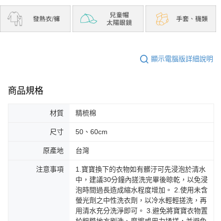
顯示電腦版詳細說明
商品規格
材質
精梳棉
尺寸
50、60cm
原產地
台灣
注意事項
1.寶寶換下的衣物如有髒汙可先浸泡於清水
中，建議30分鐘內搓洗完畢後晾乾，以免浸
泡時間過長造成縮水程度增加。 2.使用未含
螢光劑之中性洗衣劑，以冷水輕輕搓洗，再
用清水充分洗淨即可。 3.避免將寶寶衣物置
於粗糙地方刷洗、摩擦或用力揉搓，並避免