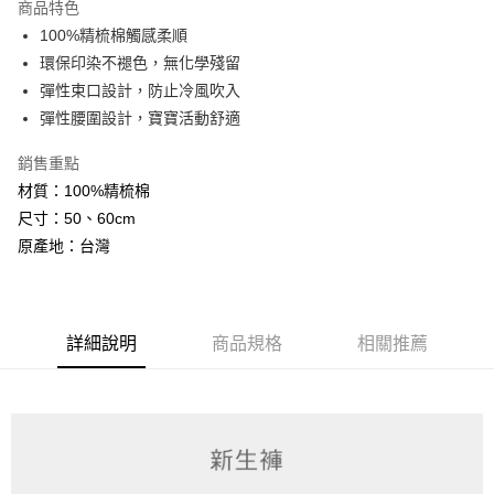
商品特色
2.付款方式選擇「大哥付你分期」，訂單成立後會自動跳轉到大哥付的交易
相關說明
流程，驗證手機門號後，選擇欲分期的期數、繳款截止日，確認付款後即完
100%精梳棉觸感柔順
【關於「AFTEE先享後付」】
成交易。
ATM付款
AFTEE先享後付是「在收到商品之後才付款」的支付方式。 讓您購物簡單
環保印染不褪色，無化學殘留
3.實際核准額度、可分期數及費用金額請依後續交易確認頁面所載為準。
便利好安心！
4.訂單成立30分鐘內，如未前往確認交易或遇審核未通過，訂單將自動取
彈性束口設計，防止冷風吹入
１．簡單：不需註冊會員、不需綁卡、不需儲值。
運送方式
消。如遇「轉專審核」未通過狀況，表示未達大哥付你分期系統評分，恕無
２．便利：只要手機號碼，簡訊認證，即可結帳。
彈性腰圍設計，寶寶活動舒適
法說明評估內容。
３．安心：先確認商品／服務後，再付款。
全家取貨付款
【繳款方式說明】
銷售重點
1.分期款項不併入電信帳單，「大哥付你分期」於每月結算日後寄送繳費提
每筆NT$60，滿NT$1,000(含以上)免運費
【「AFTEE先享後付」結帳流程】
醒簡訊。
材質：100%精梳棉
１．於結帳方式選擇「AFTEE先享後付」後，將跳轉至「AFTEE先享後付」
2.透過簡訊連結打開帳單後，可選擇「超商條碼／台灣大直營門市／銀行轉
付款後全家取貨
結帳頁面，進行簡訊認證並確認金額後，即可完成結帳。
尺寸：50、60cm
帳／街口支付／iPASS MONEY」等通路繳費。
２．訂單成立數日內，您將收到繳費通知簡訊。
每筆NT$60，滿NT$1,000(含以上)免運費
原產地：台灣
３．收到繳費通知簡訊後14天內，點擊此簡訊中的連結，可透過四大超商／
【注意事項】
ATM／網路銀行／等多元方式進行付款，方視為交易完成。
7-11取貨付款
1.本服務係由「台灣大哥大股份有限公司」（以下簡稱本公司）所提供，讓
※ 請注意：結帳手續完成當下不需立刻繳費，但若您需要取消訂單，請聯絡
用戶於交易時，得透過本服務購買商品或服務，並由商店將買賣／分期付款
每筆NT$60，滿NT$1,000(含以上)免運費
購買商品的店家。未經商家同意取消之訂單仍視為有效，需透過AFTEE先享
買賣價金債權讓與本公司後，依約使用本公司帳單繳交帳款。
後付繳納相關費用。
詳細說明
商品規格
相關推薦
2.基於同意付款使用「大哥付你分期」之契約關係目的，商店將以您的個人
付款後7-11取貨
※ 交易是否成功請以「AFTEE先享後付 」之結帳頁面顯示為準，若有關於
資料（包含姓名、電話或地址）提供予台灣大哥大進項蒐集、處理及利用，
是否繳費成功／繳費後需取消欲退款等相關疑問，請聯繫「AFTEE先享後付
每筆NT$60，滿NT$1,000(含以上)免運費
由本公司與您本人進行分期帳單所需資料之確認、核對及更正。
客戶支援中心」
https://netprotections.freshdesk.com/support/home
3.完整用戶服務條款，請詳閱以下連結：
https://oppay.tw/userRule
宅配
【注意事項】
１．透過由恩沛科技股份有限公司提供之「AFTEE先享後付」服務完成之交
每筆NT$100，滿NT$1,000(含以上)免運費
易，需依本服務之必要範圍內提供個人資料，並將交易相關給付款項請求債
權轉讓予恩沛科技股份有限公司。