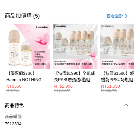
付款方式
信用卡一次付款
商品加價購 (5)
查看全部
信用卡分期付款
3 期 0 利率 每期
NT$63
21家銀行
6 期 0 利率 每期
NT$31
21家銀行
合作金庫商業銀行
第一商業銀行
華南商業銀行
彰化商業銀行
合作金庫商業銀行
第一商業銀行
超商取貨付款
上海商業儲蓄銀行
台北富邦商業銀行
華南商業銀行
彰化商業銀行
國泰世華商業銀行
兆豐國際商業銀行
LINE Pay
上海商業儲蓄銀行
台北富邦商業銀行
臺灣中小企業銀行
台中商業銀行
國泰世華商業銀行
兆豐國際商業銀行
【優惠價$736】
【特價$1990】全能成
【特價$1590】
匯豐（台灣）商業銀行
華泰商業銀行
Apple Pay
臺灣中小企業銀行
台中商業銀行
Haenim NOTHING™
長PPSU奶瓶旗艦組
機能PPSU奶瓶組
聯邦商業銀行
遠東國際商業銀行
匯豐（台灣）商業銀行
華泰商業銀行
多合一PPSU防脹氣奶
(PPSU奶瓶
(PPSU奶瓶
NT$650
NT$1,990
NT$1,590
悠遊付
元大商業銀行
永豐商業銀行
NT$736
NT$3,380
NT$2,760
聯邦商業銀行
遠東國際商業銀行
瓶 2入組
250ml*4+玻璃奶瓶
250ml*4+玻璃奶
玉山商業銀行
星展（台灣）商業銀行
元大商業銀行
永豐商業銀行
240ml*1+玻璃奶瓶
120ml*1+矽膠奶嘴
Google Pay
台新國際商業銀行
中國信託商業銀行
玉山商業銀行
星展（台灣）商業銀行
120ml*1+矽膠奶嘴
商品特色
台灣樂天信用卡公司
台新國際商業銀行
中國信託商業銀行
M*8+L*8)
大哥付你分期
商品編號
台灣樂天信用卡公司
相關說明
7912334
【大哥付你分期使用說明】
AFTEE先享後付
1.本服務由台灣大哥大提供，台灣大哥大用戶可立即使用無須另外申請。