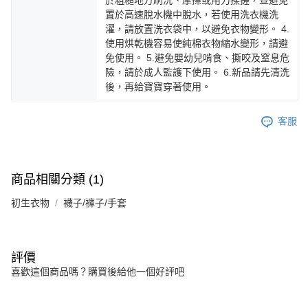
置於高速脫水機中脫水，若使用洗衣機洗
濯，請放置洗衣袋中，以避免衣物變形。 4.
使用烘乾機容易使純棉衣物縮水變形，請避
免使用。 5.避免嬰幼兒啃食、撕咬及窒息危
險，請於成人監護下使用。 6.新品請先清洗
後，再給寶寶穿著使用。
客服
商品相關分類 (1)
初生衣物
襪子/褲子/手套
評價
喜歡這個商品嗎？購買後給他一個好評吧