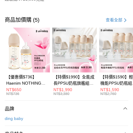
付款方式
信用卡一次付款
商品加價購 (5)
查看全部
信用卡分期付款
3 期 0 利率 每期
NT$426
21家銀行
6 期 0 利率 每期
NT$213
21家銀行
合作金庫商業銀行
第一商業銀行
華南商業銀行
彰化商業銀行
合作金庫商業銀行
第一商業銀行
超商取貨付款
上海商業儲蓄銀行
台北富邦商業銀行
華南商業銀行
彰化商業銀行
國泰世華商業銀行
兆豐國際商業銀行
LINE Pay
上海商業儲蓄銀行
台北富邦商業銀行
臺灣中小企業銀行
台中商業銀行
國泰世華商業銀行
兆豐國際商業銀行
【優惠價$736】
【特價$1990】全能成
【特價$1590】
匯豐（台灣）商業銀行
華泰商業銀行
Apple Pay
臺灣中小企業銀行
台中商業銀行
Haenim NOTHING™
長PPSU奶瓶旗艦組
機能PPSU奶瓶組
聯邦商業銀行
遠東國際商業銀行
匯豐（台灣）商業銀行
華泰商業銀行
多合一PPSU防脹氣奶
(PPSU奶瓶
(PPSU奶瓶
NT$650
NT$1,990
NT$1,590
悠遊付
元大商業銀行
永豐商業銀行
NT$736
NT$3,380
NT$2,760
聯邦商業銀行
遠東國際商業銀行
瓶 2入組
250ml*4+玻璃奶瓶
250ml*4+玻璃奶
玉山商業銀行
星展（台灣）商業銀行
元大商業銀行
永豐商業銀行
240ml*1+玻璃奶瓶
120ml*1+矽膠奶嘴
Google Pay
台新國際商業銀行
中國信託商業銀行
玉山商業銀行
星展（台灣）商業銀行
120ml*1+矽膠奶嘴
品牌
台灣樂天信用卡公司
台新國際商業銀行
中國信託商業銀行
M*8+L*8)
大哥付你分期
ding baby
台灣樂天信用卡公司
相關說明
【大哥付你分期使用說明】
AFTEE先享後付