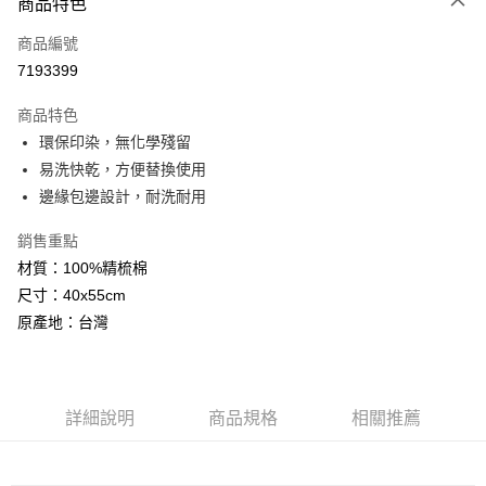
商品特色
1.本服務由台灣大哥大提供，台灣大哥大用戶可立即使用無須另外申請。
2.付款方式選擇「大哥付你分期」，訂單成立後會自動跳轉到大哥付的交易
相關說明
流程，驗證手機門號後，選擇欲分期的期數、繳款截止日，確認付款後即完
商品編號
【關於「AFTEE先享後付」】
成交易。
ATM付款
7193399
AFTEE先享後付是「在收到商品之後才付款」的支付方式。 讓您購物簡單
3.實際核准額度、可分期數及費用金額請依後續交易確認頁面所載為準。
便利好安心！
4.訂單成立30分鐘內，如未前往確認交易或遇審核未通過，訂單將自動取
１．簡單：不需註冊會員、不需綁卡、不需儲值。
商品特色
運送方式
消。如遇「轉專審核」未通過狀況，表示未達大哥付你分期系統評分，恕無
２．便利：只要手機號碼，簡訊認證，即可結帳。
法說明評估內容。
環保印染，無化學殘留
３．安心：先確認商品／服務後，再付款。
全家取貨付款
【繳款方式說明】
易洗快乾，方便替換使用
1.分期款項不併入電信帳單，「大哥付你分期」於每月結算日後寄送繳費提
每筆NT$60，滿NT$1,000(含以上)免運費
【「AFTEE先享後付」結帳流程】
邊緣包邊設計，耐洗耐用
醒簡訊。
１．於結帳方式選擇「AFTEE先享後付」後，將跳轉至「AFTEE先享後付」
2.透過簡訊連結打開帳單後，可選擇「超商條碼／台灣大直營門市／銀行轉
付款後全家取貨
結帳頁面，進行簡訊認證並確認金額後，即可完成結帳。
帳／街口支付／iPASS MONEY」等通路繳費。
銷售重點
２．訂單成立數日內，您將收到繳費通知簡訊。
每筆NT$60，滿NT$1,000(含以上)免運費
３．收到繳費通知簡訊後14天內，點擊此簡訊中的連結，可透過四大超商／
材質：100%精梳棉
【注意事項】
ATM／網路銀行／等多元方式進行付款，方視為交易完成。
7-11取貨付款
尺寸：40x55cm
1.本服務係由「台灣大哥大股份有限公司」（以下簡稱本公司）所提供，讓
※ 請注意：結帳手續完成當下不需立刻繳費，但若您需要取消訂單，請聯絡
用戶於交易時，得透過本服務購買商品或服務，並由商店將買賣／分期付款
原產地：台灣
每筆NT$60，滿NT$1,000(含以上)免運費
購買商品的店家。未經商家同意取消之訂單仍視為有效，需透過AFTEE先享
買賣價金債權讓與本公司後，依約使用本公司帳單繳交帳款。
後付繳納相關費用。
2.基於同意付款使用「大哥付你分期」之契約關係目的，商店將以您的個人
付款後7-11取貨
※ 交易是否成功請以「AFTEE先享後付 」之結帳頁面顯示為準，若有關於
資料（包含姓名、電話或地址）提供予台灣大哥大進項蒐集、處理及利用，
是否繳費成功／繳費後需取消欲退款等相關疑問，請聯繫「AFTEE先享後付
每筆NT$60，滿NT$1,000(含以上)免運費
由本公司與您本人進行分期帳單所需資料之確認、核對及更正。
客戶支援中心」
https://netprotections.freshdesk.com/support/home
3.完整用戶服務條款，請詳閱以下連結：
https://oppay.tw/userRule
詳細說明
商品規格
相關推薦
宅配
【注意事項】
１．透過由恩沛科技股份有限公司提供之「AFTEE先享後付」服務完成之交
每筆NT$100，滿NT$1,000(含以上)免運費
易，需依本服務之必要範圍內提供個人資料，並將交易相關給付款項請求債