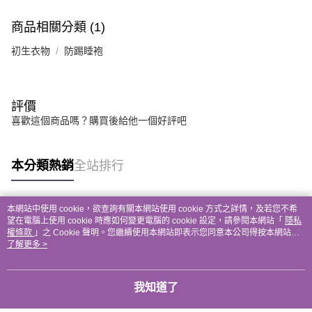
商品相關分類 (1)
初生衣物
防踢睡袍
評價
喜歡這個商品嗎？購買後給他一個好評吧
本分類熱銷
全站排行
本網站中使用 cookie，欲查詢有關本網站使用 cookie 方式之詳情，及若您不希
熱門標籤
望在電腦上使用 cookie 時應如何變更電腦的 cookie 設定，請參閱本網站「
隱私
權條款
」之 Cookie 聲明。您繼續使用本網站即表示您同意本公司得按本網站使
用條款之 Cookie 聲明使用 cookie。
了解更多 >
我知道了