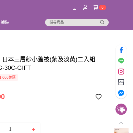
0
市據點
AN 日本三層紗小蓋被(紫及淡黃)二入組
G-30C-GIFT
1,000免運
90