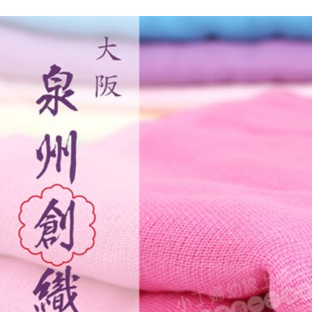
資料（包
是否繳費成
付款後7-1
用，由本
付客戶支
每筆NT$6
3.完整用
【注意事
宅配
１．透過由
交易，需
每筆NT$1
求債權轉
２．關於
https://aft
３．未成
「AFTE
任。
４．使用「
即時審查
結果請求
５．嚴禁
形，恩沛
動。