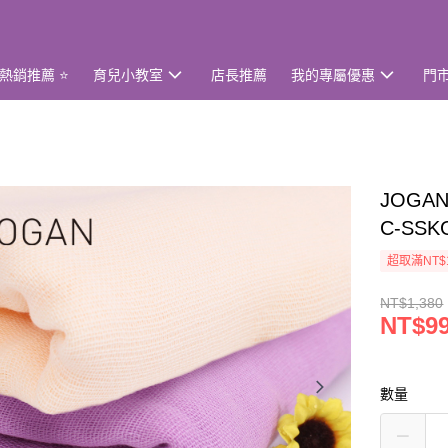
熱銷推薦 ⭐
育兒小教室
店長推薦
我的專屬優惠
門
JOG
C-SSK
超取滿NT$
NT$1,380
NT$9
數量