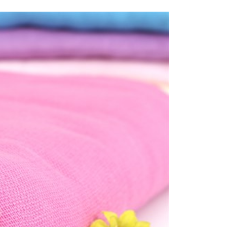
含姓名、電話或地址）提供予台灣大哥大進項蒐集、處理及利
功／繳費後需取消欲退款等相關疑問，請聯繫「AFTEE先享後
1取貨
公司與您本人進行分期帳單所需資料之確認、核對及更正。
援中心」
https://netprotections.freshdesk.com/support/home
0，滿NT$1,000(含以上)免運費
戶服務條款，請詳閱以下連結：
https://oppay.tw/userRule
項】
恩沛科技股份有限公司提供之「AFTEE先享後付」服務完成之
依本服務之必要範圍內提供個人資料，並將交易相關給付款項請
00，滿NT$1,000(含以上)免運費
讓予恩沛科技股份有限公司。
個人資料處理事宜，請瀏覽以下網址：
ee.tw/terms/#terms3
年的使用者請事先徵得法定代理人或監護人之同意方可使用
E先享後付」，若未經同意申辦者引起之損失，本公司不負相關責
AFTEE先享後付」時，將依據個別帳號之用戶狀況，依本公司
核予不同之上限額度；若仍有額度不足之情形，本公司將視審查
用戶進行身份認證。
一人註冊多個帳號或使用他人資訊註冊。若發現惡意使用之情
科技股份有限公司將有權停止該用戶之使用額度並採取法律行