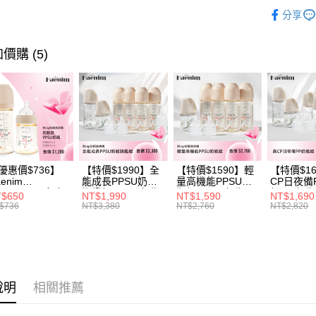
玉山商
嬰兒床
元大商
Google Pa
分享
台新國
玉山商
台灣樂
台新國
大哥付你
台灣樂
價購 (5)
相關說明
【大哥付
AFTEE先
1.本服務
2.付款方
相關說明
流程，驗
【關於「A
ATM付款
完成交易
AFTEE
3.實際核
便利好安
4.訂單成
１．簡單
消。如遇
２．便利
運送方式
無法說明
優惠價$736】
【特價$1990】全
【特價$1590】輕
【特價$1
３．安心
enim
能成長PPSU奶瓶
量高機能PPSU奶
CP日夜備
【繳款方
全家取貨
OTHING™多合
旗艦組(PPSU奶瓶
瓶組(PPSU奶瓶
組(PP奶
1.分期款
$650
NT$1,990
NT$1,590
NT$1,690
【「AFT
PPSU防脹氣奶
250ml*4+玻璃奶瓶
250ml*4+玻璃奶瓶
260ml*
$736
NT$3,380
NT$2,760
NT$2,820
醒簡訊。
每筆NT$6
１．於結帳
 2入組
240ml*1+玻璃奶瓶
120ml*1+矽膠奶嘴
240ml*
2.透過簡
付」結帳
120ml*1+矽膠奶嘴
*8)
120ml*
帳／街口支
付款後全
２．訂單
M*8+L*8)
M*8+L*8)
３．收到繳
每筆NT$6
【注意事
／ATM／
1.本服務
※ 請注意
7-11取貨
用戶於交
說明
相關推薦
絡購買商品
款買賣價
先享後付
每筆NT$6
2.基於同
※ 交易是