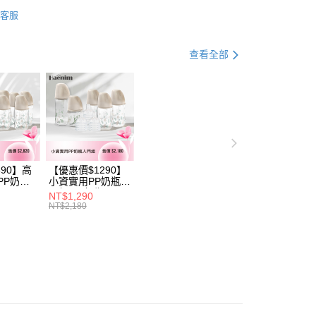
業銀行
星展（台灣）商業銀行
寢具/音樂鈴/蚊帳
業銀行
永豐商業銀行
y
客服
際商業銀行
中國信託商業銀行
業銀行
星展（台灣）商業銀行
天信用卡公司
際商業銀行
中國信託商業銀行
分期
天信用卡公司
查看全部
你分期使用說明】
享後付
由台灣大哥大提供，台灣大哥大用戶可立即使用無須另外申請。
式選擇「大哥付你分期」，訂單成立後會自動跳轉到大哥付的交易
證手機門號後，選擇欲分期的期數、繳款截止日，確認付款後即
FTEE先享後付」】
。
先享後付是「在收到商品之後才付款」的支付方式。 讓您購物簡單
准額度、可分期數及費用金額請依後續交易確認頁面所載為準。
心！
立30分鐘內，如未前往確認交易或遇審核未通過，訂單將自動取
：不需註冊會員、不需綁卡、不需儲值。
「轉專審核」未通過狀況，表示未達大哥付你分期系統評分，恕
：只要手機號碼，簡訊認證，即可結帳。
評估內容。
690】高
【優惠價$1290】
：先確認商品／服務後，再付款。
PP奶瓶
小資實用PP奶瓶入
式說明】
付款
瓶
門組(PP奶瓶
項不併入電信帳單，「大哥付你分期」於每月結算日後寄送繳費提
NT$1,290
EE先享後付」結帳流程】
6+玻璃奶瓶
260ml*3+玻璃奶瓶
NT$2,180
0，滿NT$1,000(含以上)免運費
方式選擇「AFTEE先享後付」後，將跳轉至「AFTEE先享後
1+玻璃奶瓶
240m1*1+玻璃奶
訊連結打開帳單後，可選擇「超商條碼／台灣大直營門市／銀行轉
頁面，進行簡訊認證並確認金額後，即可完成結帳。
1+矽膠奶嘴
瓶120m1*1+矽膠
付／iPASS MONEY」等通路繳費。
家取貨
成立數日內，您將收到繳費通知簡訊。
奶嘴M*8)
費通知簡訊後14天內，點擊此簡訊中的連結，可透過四大超商
0，滿NT$1,000(含以上)免運費
項】
網路銀行／等多元方式進行付款，方視為交易完成。
係由「台灣大哥大股份有限公司」（以下簡稱本公司）所提供，讓
：結帳手續完成當下不需立刻繳費，但若您需要取消訂單，請聯
付款
易時，得透過本服務購買商品或服務，並由商店將買賣／分期付
的店家。未經商家同意取消之訂單仍視為有效，需透過AFTEE
金債權讓與本公司後，依約使用本公司帳單繳交帳款。
繳納相關費用。
0，滿NT$1,000(含以上)免運費
意付款使用「大哥付你分期」之契約關係目的，商店將以您的個人
否成功請以「AFTEE先享後付 」之結帳頁面顯示為準，若有關於