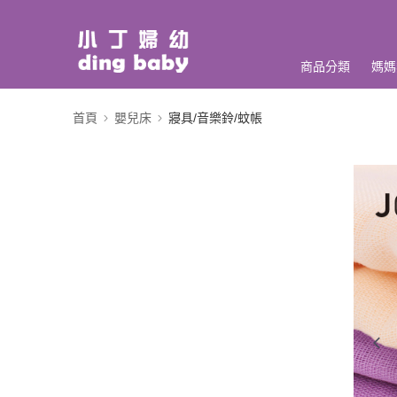
商品分類
媽媽
首頁
嬰兒床
寢具/音樂鈴/蚊帳