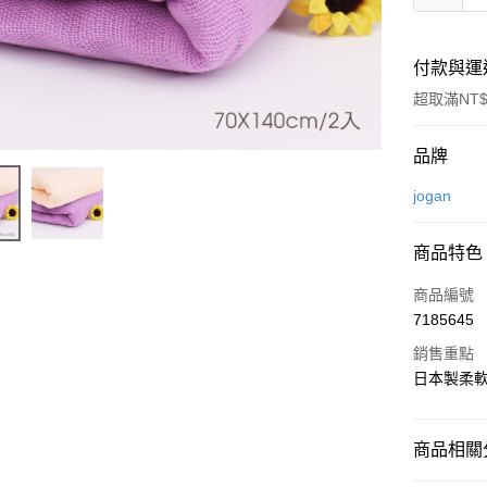
付款與運
超取滿NT$
付款方式
品牌
信用卡一
jogan
信用卡分
商品特色
3 期 
商品編號
6 期 
合作金
7185645
華南商
合作金
超商取貨
上海商
銷售重點
華南商
國泰世
日本製柔
LINE Pay
上海商
臺灣中
國泰世
匯豐（
Apple Pay
臺灣中
聯邦商
商品相關分
匯豐（
悠遊付
元大商
聯邦商