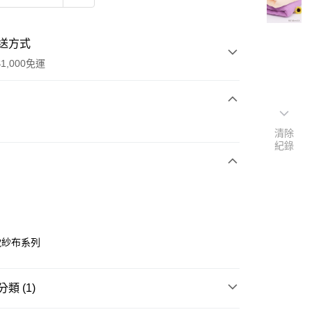
送方式
1,000免運
次付款
清除
紀錄
期付款
0 利率 每期
NT$330
21家銀行
0 利率 每期
NT$165
21家銀行
庫商業銀行
第一商業銀行
業銀行
彰化商業銀行
庫商業銀行
第一商業銀行
付款
業儲蓄銀行
台北富邦商業銀行
業銀行
彰化商業銀行
華商業銀行
兆豐國際商業銀行
軟紗布系列
業儲蓄銀行
台北富邦商業銀行
小企業銀行
台中商業銀行
華商業銀行
兆豐國際商業銀行
台灣）商業銀行
華泰商業銀行
小企業銀行
台中商業銀行
業銀行
遠東國際商業銀行
類 (1)
台灣）商業銀行
華泰商業銀行
業銀行
永豐商業銀行
業銀行
遠東國際商業銀行