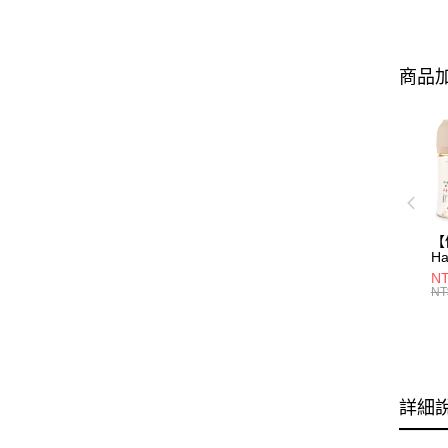
商品加
【
Ha
N
NT
一
NT
瓶
詳細