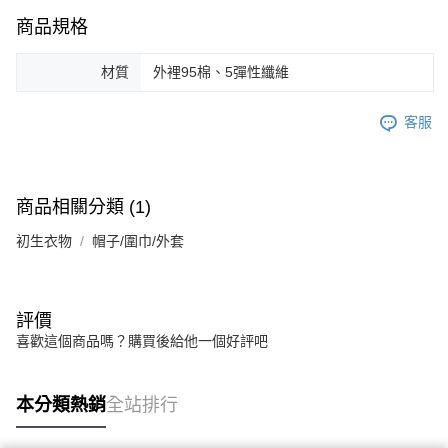
商品規格
材質
外裡95棉、5彈性纖維
客服
商品相關分類 (1)
初生衣物
帽子/圍巾/外套
評價
喜歡這個商品嗎？購買後給他一個好評吧
本分類熱銷
全站排行