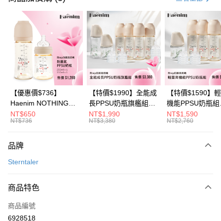
信用卡分期付款
3 期 0 利率 每期
NT$130
21家銀行
6 期 0 利率 每期
NT$65
21家銀行
合作金庫商業銀行
第一商業銀行
華南商業銀行
彰化商業銀行
合作金庫商業銀行
第一商業銀行
超商取貨付款
上海商業儲蓄銀行
台北富邦商業銀行
華南商業銀行
彰化商業銀行
國泰世華商業銀行
兆豐國際商業銀行
LINE Pay
上海商業儲蓄銀行
台北富邦商業銀行
臺灣中小企業銀行
台中商業銀行
國泰世華商業銀行
兆豐國際商業銀行
【優惠價$736】
【特價$1990】全能成
【特價$1590】
匯豐（台灣）商業銀行
華泰商業銀行
Apple Pay
臺灣中小企業銀行
台中商業銀行
Haenim NOTHING™
長PPSU奶瓶旗艦組
機能PPSU奶瓶組
聯邦商業銀行
遠東國際商業銀行
匯豐（台灣）商業銀行
華泰商業銀行
多合一PPSU防脹氣奶
(PPSU奶瓶
(PPSU奶瓶
NT$650
NT$1,990
NT$1,590
悠遊付
元大商業銀行
永豐商業銀行
NT$736
NT$3,380
NT$2,760
聯邦商業銀行
遠東國際商業銀行
瓶 2入組
250ml*4+玻璃奶瓶
250ml*4+玻璃奶
玉山商業銀行
星展（台灣）商業銀行
元大商業銀行
永豐商業銀行
240ml*1+玻璃奶瓶
120ml*1+矽膠奶嘴
Google Pay
台新國際商業銀行
中國信託商業銀行
玉山商業銀行
星展（台灣）商業銀行
120ml*1+矽膠奶嘴
品牌
台灣樂天信用卡公司
台新國際商業銀行
中國信託商業銀行
M*8+L*8)
大哥付你分期
Sterntaler
台灣樂天信用卡公司
相關說明
【大哥付你分期使用說明】
AFTEE先享後付
商品特色
1.本服務由台灣大哥大提供，台灣大哥大用戶可立即使用無須另外申請。
2.付款方式選擇「大哥付你分期」，訂單成立後會自動跳轉到大哥付的交易
相關說明
流程，驗證手機門號後，選擇欲分期的期數、繳款截止日，確認付款後即完
商品編號
【關於「AFTEE先享後付」】
成交易。
ATM付款
6928518
AFTEE先享後付是「在收到商品之後才付款」的支付方式。 讓您購物簡單