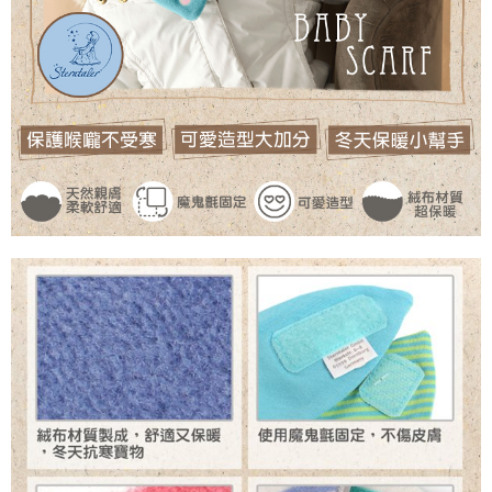
「AFTEE先享後付」，若未經同意申辦者引起之損失，本公司不負相關責
任。
４．使用「AFTEE先享後付」時，將依據個別帳號之用戶狀況，依本公司即
時審查核予不同之上限額度；若仍有額度不足之情形，本公司將視審查結果
請求用戶進行身份認證。
５．嚴禁一人註冊多個帳號或使用他人資訊註冊。若發現惡意使用之情形，
恩沛科技股份有限公司將有權停止該用戶之使用額度並採取法律行動。