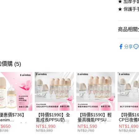
★ 加厚手
LINE Pay
上海商
臺灣中
★ 保護手
國泰世
匯豐（
Apple Pay
臺灣中
聯邦商
匯豐（
悠遊付
元大商
聯邦商
商品相關分
玉山商
元大商
Google Pa
台新國
初生衣物
玉山商
台灣樂
分享
台新國
大哥付你
台灣樂
相關說明
【大哥付
價購 (5)
AFTEE先
1.本服務
2.付款方
相關說明
流程，驗
【關於「A
ATM付款
完成交易
AFTEE
3.實際核
便利好安
4.訂單成
１．簡單
消。如遇
２．便利
運送方式
無法說明
３．安心
【繳款方
優惠價$736】
【特價$1990】全
【特價$1590】輕
【特價$1
全家取貨
1.分期款
【「AFT
enim
能成長PPSU奶瓶
量高機能PPSU奶
CP日夜備
醒簡訊。
每筆NT$6
１．於結帳
OTHING™多合
旗艦組(PPSU奶瓶
瓶組(PPSU奶瓶
組(PP奶
$650
NT$1,990
NT$1,590
NT$1,690
2.透過簡
PPSU防脹氣奶
250ml*4+玻璃奶瓶
250ml*4+玻璃奶瓶
260ml*
付」結帳
$736
NT$3,380
NT$2,760
NT$2,820
帳／街口支
 2入組
240ml*1+玻璃奶瓶
120ml*1+矽膠奶嘴
240ml*
付款後全
２．訂單