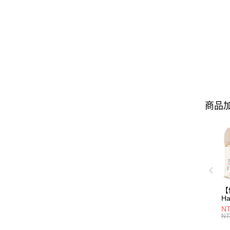
商品加
【
Ha
N
NT
一
NT
瓶