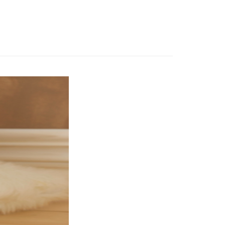
1+矽膠奶嘴
瓶120m1*1+矽膠
費通知簡訊後14天內，點擊此簡訊中的連結，可透過四大超商
0，滿NT$1,000(含以上)免運費
奶嘴M*8)
項】
網路銀行／等多元方式進行付款，方視為交易完成。
係由「台灣大哥大股份有限公司」（以下簡稱本公司）所提供，讓
：結帳手續完成當下不需立刻繳費，但若您需要取消訂單，請聯
付款
易時，得透過本服務購買商品或服務，並由商店將買賣／分期付
的店家。未經商家同意取消之訂單仍視為有效，需透過AFTEE
金債權讓與本公司後，依約使用本公司帳單繳交帳款。
繳納相關費用。
0，滿NT$1,000(含以上)免運費
意付款使用「大哥付你分期」之契約關係目的，商店將以您的個人
否成功請以「AFTEE先享後付 」之結帳頁面顯示為準，若有關於
含姓名、電話或地址）提供予台灣大哥大進項蒐集、處理及利
功／繳費後需取消欲退款等相關疑問，請聯繫「AFTEE先享後
1取貨
公司與您本人進行分期帳單所需資料之確認、核對及更正。
援中心」
https://netprotections.freshdesk.com/support/home
0，滿NT$1,000(含以上)免運費
戶服務條款，請詳閱以下連結：
https://oppay.tw/userRule
項】
恩沛科技股份有限公司提供之「AFTEE先享後付」服務完成之
依本服務之必要範圍內提供個人資料，並將交易相關給付款項請
00，滿NT$1,000(含以上)免運費
讓予恩沛科技股份有限公司。
個人資料處理事宜，請瀏覽以下網址：
ee.tw/terms/#terms3
年的使用者請事先徵得法定代理人或監護人之同意方可使用
E先享後付」，若未經同意申辦者引起之損失，本公司不負相關責
AFTEE先享後付」時，將依據個別帳號之用戶狀況，依本公司
核予不同之上限額度；若仍有額度不足之情形，本公司將視審查
用戶進行身份認證。
一人註冊多個帳號或使用他人資訊註冊。若發現惡意使用之情
科技股份有限公司將有權停止該用戶之使用額度並採取法律行