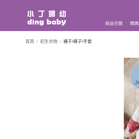
商品分類
媽媽
首頁
初生衣物
襪子/褲子/手套