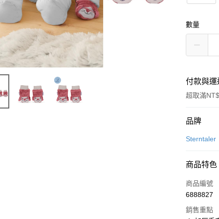
數量
付款與運
超取滿NT$
付款方式
品牌
信用卡一
Sterntaler
信用卡分
商品特色
3 期 
商品編號
6 期 
合作金
6888827
華南商
合作金
超商取貨
上海商
銷售重點
華南商
國泰世