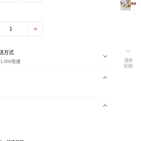
送方式
清除
1,000免運
紀錄
次付款
期付款
0 利率 每期
NT$150
21家銀行
0 利率 每期
NT$75
21家銀行
庫商業銀行
第一商業銀行
業銀行
彰化商業銀行
庫商業銀行
第一商業銀行
付款
業儲蓄銀行
台北富邦商業銀行
業銀行
彰化商業銀行
華商業銀行
兆豐國際商業銀行