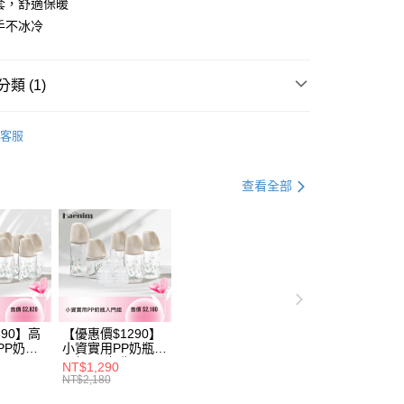
套，舒適保暖
業儲蓄銀行
台北富邦商業銀行
小企業銀行
台中商業銀行
手不冰冷
華商業銀行
兆豐國際商業銀行
台灣）商業銀行
華泰商業銀行
小企業銀行
台中商業銀行
業銀行
遠東國際商業銀行
台灣）商業銀行
華泰商業銀行
業銀行
永豐商業銀行
業銀行
遠東國際商業銀行
類 (1)
業銀行
星展（台灣）商業銀行
業銀行
永豐商業銀行
y
際商業銀行
中國信託商業銀行
襪子/褲子/手套
業銀行
星展（台灣）商業銀行
天信用卡公司
客服
際商業銀行
中國信託商業銀行
分期
天信用卡公司
你分期使用說明】
查看全部
享後付
由台灣大哥大提供，台灣大哥大用戶可立即使用無須另外申請。
式選擇「大哥付你分期」，訂單成立後會自動跳轉到大哥付的交易
證手機門號後，選擇欲分期的期數、繳款截止日，確認付款後即
FTEE先享後付」】
。
先享後付是「在收到商品之後才付款」的支付方式。 讓您購物簡單
准額度、可分期數及費用金額請依後續交易確認頁面所載為準。
心！
立30分鐘內，如未前往確認交易或遇審核未通過，訂單將自動取
：不需註冊會員、不需綁卡、不需儲值。
「轉專審核」未通過狀況，表示未達大哥付你分期系統評分，恕
：只要手機號碼，簡訊認證，即可結帳。
評估內容。
：先確認商品／服務後，再付款。
式說明】
690】高
【優惠價$1290】
付款
項不併入電信帳單，「大哥付你分期」於每月結算日後寄送繳費提
EE先享後付」結帳流程】
PP奶瓶
小資實用PP奶瓶入
0，滿NT$1,000(含以上)免運費
方式選擇「AFTEE先享後付」後，將跳轉至「AFTEE先享後
瓶
門組(PP奶瓶
NT$1,290
訊連結打開帳單後，可選擇「超商條碼／台灣大直營門市／銀行轉
6+玻璃奶瓶
260ml*3+玻璃奶瓶
頁面，進行簡訊認證並確認金額後，即可完成結帳。
NT$2,180
付／iPASS MONEY」等通路繳費。
1+玻璃奶瓶
240m1*1+玻璃奶
家取貨
成立數日內，您將收到繳費通知簡訊。