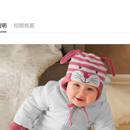
120ml*1+矽膠奶嘴
*8)
120ml*
３．收到繳
每筆NT$6
M*8+L*8)
M*8+L*8)
【注意事
／ATM／
1.本服務
※ 請注意
7-11取貨
用戶於交
絡購買商品
款買賣價
先享後付
每筆NT$6
說明
相關推薦
2.基於同
※ 交易是
資料（包
是否繳費成
付款後7-1
用，由本
付客戶支
每筆NT$6
3.完整用
【注意事
宅配
１．透過由
交易，需
每筆NT$1
求債權轉
２．關於
https://aft
３．未成
「AFTE
任。
４．使用「
即時審查
結果請求
５．嚴禁
形，恩沛
動。