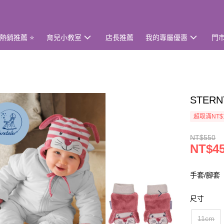
熱銷推薦 ⭐
育兒小教室
店長推薦
我的專屬優惠
門
STER
超取滿NT$
NT$550
NT$4
手套/腳套
尺寸
11cm