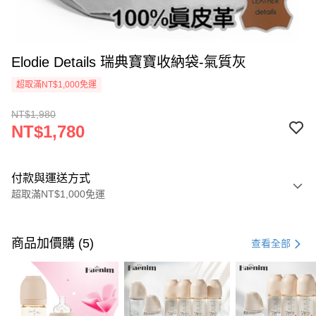
Elodie Details 瑞典寶寶收納袋-氣質灰
超取滿NT$1,000免運
NT$1,980
NT$1,780
付款與運送方式
超取滿NT$1,000免運
付款方式
信用卡一次付款
商品加價購 (5)
查看全部
信用卡分期付款
3 期 0 利率 每期
NT$593
21家銀行
6 期 0 利率 每期
NT$296
21家銀行
合作金庫商業銀行
第一商業銀行