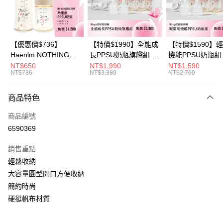
華南商業銀行
彰化商業銀行
合作金庫商業銀行
第一商業銀行
超商取貨付款
上海商業儲蓄銀行
台北富邦商業銀行
華南商業銀行
彰化商業銀行
國泰世華商業銀行
兆豐國際商業銀行
LINE Pay
上海商業儲蓄銀行
台北富邦商業銀行
臺灣中小企業銀行
台中商業銀行
國泰世華商業銀行
兆豐國際商業銀行
【優惠價$736】
【特價$1990】全能成
【特價$1590】
匯豐（台灣）商業銀行
華泰商業銀行
Apple Pay
臺灣中小企業銀行
台中商業銀行
Haenim NOTHING™
長PPSU奶瓶旗艦組
機能PPSU奶瓶組
聯邦商業銀行
遠東國際商業銀行
匯豐（台灣）商業銀行
華泰商業銀行
多合一PPSU防脹氣奶
(PPSU奶瓶
(PPSU奶瓶
NT$650
NT$1,990
NT$1,590
悠遊付
元大商業銀行
永豐商業銀行
NT$736
NT$3,380
NT$2,760
聯邦商業銀行
遠東國際商業銀行
瓶 2入組
250ml*4+玻璃奶瓶
250ml*4+玻璃奶
玉山商業銀行
星展（台灣）商業銀行
元大商業銀行
永豐商業銀行
240ml*1+玻璃奶瓶
120ml*1+矽膠奶嘴
Google Pay
台新國際商業銀行
中國信託商業銀行
玉山商業銀行
星展（台灣）商業銀行
120ml*1+矽膠奶嘴
商品特色
台灣樂天信用卡公司
台新國際商業銀行
中國信託商業銀行
M*8+L*8)
大哥付你分期
商品編號
台灣樂天信用卡公司
相關說明
6590369
【大哥付你分期使用說明】
AFTEE先享後付
1.本服務由台灣大哥大提供，台灣大哥大用戶可立即使用無須另外申請。
銷售重點
2.付款方式選擇「大哥付你分期」，訂單成立後會自動跳轉到大哥付的交易
相關說明
流程，驗證手機門號後，選擇欲分期的期數、繳款截止日，確認付款後即完
輕鬆收納
【關於「AFTEE先享後付」】
成交易。
ATM付款
AFTEE先享後付是「在收到商品之後才付款」的支付方式。 讓您購物簡單
大容量圓型開口方便收納
3.實際核准額度、可分期數及費用金額請依後續交易確認頁面所載為準。
便利好安心！
4.訂單成立30分鐘內，如未前往確認交易或遇審核未通過，訂單將自動取
簡約時尚
１．簡單：不需註冊會員、不需綁卡、不需儲值。
運送方式
消。如遇「轉專審核」未通過狀況，表示未達大哥付你分期系統評分，恕無
２．便利：只要手機號碼，簡訊認證，即可結帳。
硬挺帆布材質
法說明評估內容。
３．安心：先確認商品／服務後，再付款。
全家取貨付款
【繳款方式說明】
1.分期款項不併入電信帳單，「大哥付你分期」於每月結算日後寄送繳費提