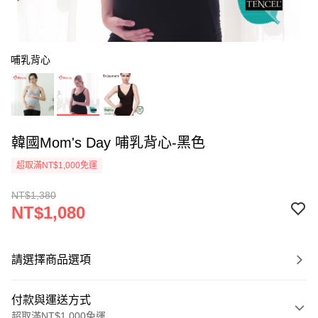
哺乳背心
韓國Mom's Day 哺乳背心-黑色
超取滿NT$1,000免運
NT$1,380
NT$1,080
請選擇商品選項
付款與運送方式
超取滿NT$1,000免運