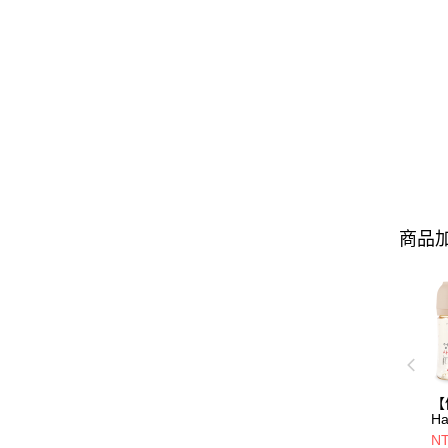
商品加
【
Ha
N
NT