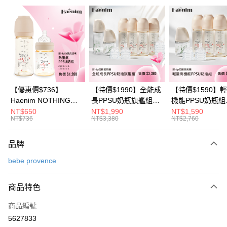
信用卡分期付款
3 期 0 利率 每期
NT$12,266
21家銀行
6 期 0 利率 每期
NT$6,133
21家銀行
合作金庫商業銀行
第一商業銀行
華南商業銀行
彰化商業銀行
合作金庫商業銀行
第一商業銀行
LINE Pay
上海商業儲蓄銀行
台北富邦商業銀行
華南商業銀行
彰化商業銀行
國泰世華商業銀行
兆豐國際商業銀行
Apple Pay
上海商業儲蓄銀行
台北富邦商業銀行
臺灣中小企業銀行
台中商業銀行
國泰世華商業銀行
兆豐國際商業銀行
【優惠價$736】
【特價$1990】全能成
【特價$1590】
匯豐（台灣）商業銀行
華泰商業銀行
悠遊付
臺灣中小企業銀行
台中商業銀行
Haenim NOTHING™
長PPSU奶瓶旗艦組
機能PPSU奶瓶組
聯邦商業銀行
遠東國際商業銀行
匯豐（台灣）商業銀行
華泰商業銀行
多合一PPSU防脹氣奶
(PPSU奶瓶
(PPSU奶瓶
NT$650
NT$1,990
NT$1,590
Google Pay
元大商業銀行
永豐商業銀行
NT$736
NT$3,380
NT$2,760
聯邦商業銀行
遠東國際商業銀行
瓶 2入組
250ml*4+玻璃奶瓶
250ml*4+玻璃奶
玉山商業銀行
星展（台灣）商業銀行
元大商業銀行
永豐商業銀行
240ml*1+玻璃奶瓶
120ml*1+矽膠奶嘴
大哥付你分期
台新國際商業銀行
中國信託商業銀行
玉山商業銀行
星展（台灣）商業銀行
120ml*1+矽膠奶嘴
品牌
相關說明
台灣樂天信用卡公司
台新國際商業銀行
中國信託商業銀行
M*8+L*8)
【大哥付你分期使用說明】
bebe provence
台灣樂天信用卡公司
AFTEE先享後付
1.本服務由台灣大哥大提供，台灣大哥大用戶可立即使用無須另外申請。
2.付款方式選擇「大哥付你分期」，訂單成立後會自動跳轉到大哥付的交易
相關說明
流程，驗證手機門號後，選擇欲分期的期數、繳款截止日，確認付款後即完
商品特色
【關於「AFTEE先享後付」】
成交易。
ATM付款
AFTEE先享後付是「在收到商品之後才付款」的支付方式。 讓您購物簡單
3.實際核准額度、可分期數及費用金額請依後續交易確認頁面所載為準。
商品編號
便利好安心！
4.訂單成立30分鐘內，如未前往確認交易或遇審核未通過，訂單將自動取
１．簡單：不需註冊會員、不需綁卡、不需儲值。
5627833
運送方式
消。如遇「轉專審核」未通過狀況，表示未達大哥付你分期系統評分，恕無
２．便利：只要手機號碼，簡訊認證，即可結帳。