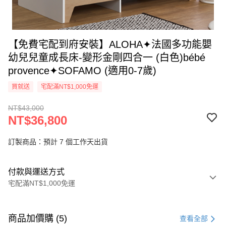
【免費宅配到府安裝】ALOHA✦法國多功能嬰
幼兒兒童成長床-變形金剛四合一 (白色)bébé
provence✦SOFAMO (適用0-7歲)
買就送
宅配滿NT$1,000免運
NT$43,000
NT$36,800
訂製商品：預計 7 個工作天出貨
付款與運送方式
宅配滿NT$1,000免運
付款方式
信用卡一次付款
商品加價購 (5)
查看全部