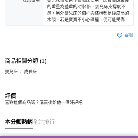
的重量為體重的3到4倍，嬰兒床支撐度不
夠，另外嬰兒床的欄杆與結構都是硬度高的
木頭，若是寶寶不小心碰撞，便可能受傷
客服
商品相關分類 (1)
嬰兒床
成長床
評價
喜歡這個商品嗎？購買後給他一個好評吧
本分類熱銷
全站排行