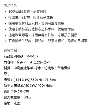
法說明評估內容。
３．安心：先確認商品／服務後，再付款。
商品特色
宅配
【繳款方式說明】
1.分期款項不併入電信帳單，「大哥付你分期」於每月結算日後寄送繳費提
100%法國製造，品質保證
每筆NT$100，滿NT$1,000(含以上)免運費
【「AFTEE先享後付」結帳流程】
醒簡訊。
１．於結帳方式選擇「AFTEE先享後付」後，將跳轉至「AFTEE先享後付」
從出生用到7歲，陪伴孩子成長
2.透過簡訊連結打開帳單後，可選擇「超商條碼／台灣大直營門市／銀行轉
結帳頁面，進行簡訊認證並確認金額後，即可完成結帳。
採用環保材料及包材，資源可重覆使用
帳／街口支付／iPASS MONEY」等通路繳費。
２．訂單成立數日內，您將收到繳費通知簡訊。
使用永續林業認證標章之林木料，使用壽命長
３．收到繳費通知簡訊後14天內，點擊此簡訊中的連結，可透過四大超商／
【注意事項】
ATM／網路銀行／等多元方式進行付款，方視為交易完成。
通過歐盟認證，採用無毒水性漆，守護孩子健康
1.本服務係由「台灣大哥大股份有限公司」（以下簡稱本公司）所提供，讓
※ 請注意：結帳手續完成當下不需立刻繳費，但若您需要取消訂單，請聯絡
用戶於交易時，得透過本服務購買商品或服務，並由商店將買賣／分期付款
可變換新生兒床、嬰兒床、兒童床模式，延長使用期限
購買商品的店家。未經商家同意取消之訂單仍視為有效，需透過AFTEE先享
買賣價金債權讓與本公司後，依約使用本公司帳單繳交帳款。
後付繳納相關費用。
2.基於同意付款使用「大哥付你分期」之契約關係目的，商店將以您的個人
銷售重點
※ 交易是否成功請以「AFTEE先享後付 」之結帳頁面顯示為準，若有關於
資料（包含姓名、電話或地址）提供予台灣大哥大進項蒐集、處理及利用，
是否繳費成功／繳費後需取消欲退款等相關疑問，請聯繫「AFTEE先享後付
商品識別號碼：R45162
由本公司與您本人進行分期帳單所需資料之確認、核對及更正。
客戶支援中心」
https://netprotections.freshdesk.com/support/home
3.完整用戶服務條款，請詳閱以下連結：
https://oppay.tw/userRule
內容物：床架x1、新生兒床墊x1
【注意事項】
材質：中密度纖維板-橡木、竹纖維、聚酯纖維
１．透過由恩沛科技股份有限公司提供之「AFTEE先享後付」服務完成之交
尺寸：
易，需依本服務之必要範圍內提供個人資料，並將交易相關給付款項請求債
床架:(L)144 X (W)78 X(H) 101.5cm
權轉讓予恩沛科技股份有限公司。
２．關於個人資料處理事宜，請瀏覽以下網址：
新生兒床墊:(L)80 X(W)40 X(H)6cm
https://aftee.tw/terms/#terms3
適用年齡：0~7歲
３．未成年的使用者請事先徵得法定代理人或監護人之同意方可使用
「AFTEE先享後付」，若未經同意申辦者引起之損失，本公司不負相關責
最大載重量：50kg
任。
產地：法國