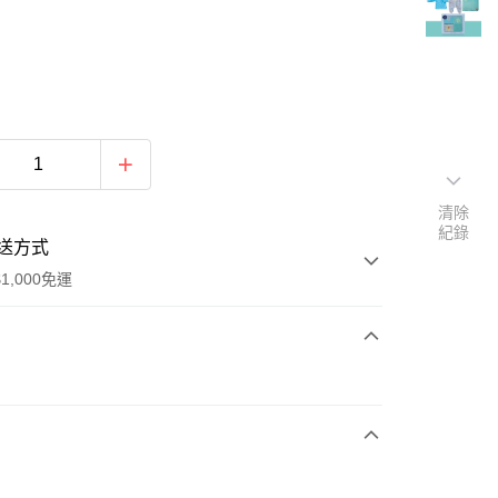
清除
紀錄
送方式
1,000免運
次付款
期付款
0 利率 每期
NT$660
21家銀行
0 利率 每期
NT$330
21家銀行
庫商業銀行
第一商業銀行