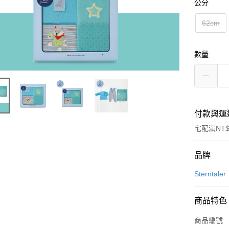
公分
62cm
數量
付款與運
宅配滿NT$
付款方式
品牌
信用卡一
Sterntaler
信用卡分
商品特色
3 期 
商品編號
6 期 
合作金