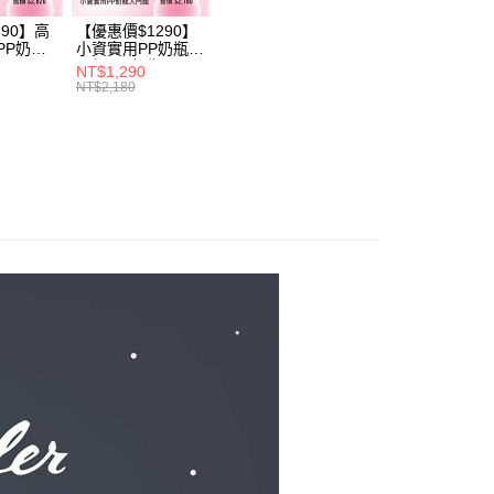
付／iPASS MONEY」等通路繳費。
成立數日內，您將收到繳費通知簡訊。
費通知簡訊後14天內，點擊此簡訊中的連結，可透過四大超商
690】高
【優惠價$1290】
項】
PP奶瓶
小資實用PP奶瓶入
網路銀行／等多元方式進行付款，方視為交易完成。
係由「台灣大哥大股份有限公司」（以下簡稱本公司）所提供，讓
瓶
門組(PP奶瓶
：結帳手續完成當下不需立刻繳費，但若您需要取消訂單，請聯
NT$1,290
6+玻璃奶瓶
260ml*3+玻璃奶瓶
易時，得透過本服務購買商品或服務，並由商店將買賣／分期付
NT$2,180
的店家。未經商家同意取消之訂單仍視為有效，需透過AFTEE
1+玻璃奶瓶
240m1*1+玻璃奶
金債權讓與本公司後，依約使用本公司帳單繳交帳款。
繳納相關費用。
1+矽膠奶嘴
瓶120m1*1+矽膠
意付款使用「大哥付你分期」之契約關係目的，商店將以您的個人
否成功請以「AFTEE先享後付 」之結帳頁面顯示為準，若有關於
奶嘴M*8)
含姓名、電話或地址）提供予台灣大哥大進項蒐集、處理及利
功／繳費後需取消欲退款等相關疑問，請聯繫「AFTEE先享後
公司與您本人進行分期帳單所需資料之確認、核對及更正。
援中心」
https://netprotections.freshdesk.com/support/home
戶服務條款，請詳閱以下連結：
https://oppay.tw/userRule
項】
恩沛科技股份有限公司提供之「AFTEE先享後付」服務完成之
依本服務之必要範圍內提供個人資料，並將交易相關給付款項請
讓予恩沛科技股份有限公司。
個人資料處理事宜，請瀏覽以下網址：
ee.tw/terms/#terms3
年的使用者請事先徵得法定代理人或監護人之同意方可使用
E先享後付」，若未經同意申辦者引起之損失，本公司不負相關責
AFTEE先享後付」時，將依據個別帳號之用戶狀況，依本公司
核予不同之上限額度；若仍有額度不足之情形，本公司將視審查
用戶進行身份認證。
一人註冊多個帳號或使用他人資訊註冊。若發現惡意使用之情
科技股份有限公司將有權停止該用戶之使用額度並採取法律行