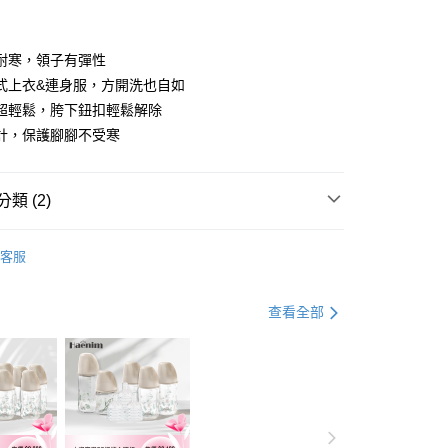
業銀行
彰化商業銀行
庫商業銀行
第一商業銀行
業儲蓄銀行
台北富邦商業銀行
業銀行
彰化商業銀行
華商業銀行
兆豐國際商業銀行
耐寒，領子有彈性
業儲蓄銀行
台北富邦商業銀行
小企業銀行
台中商業銀行
式上衣&連身服，方開洗也自如
華商業銀行
兆豐國際商業銀行
台灣）商業銀行
華泰商業銀行
小企業銀行
台中商業銀行
超輕鬆，胯下鈕扣輕鬆解除
業銀行
遠東國際商業銀行
台灣）商業銀行
華泰商業銀行
計，保護腳腳不受寒
y
業銀行
永豐商業銀行
業銀行
遠東國際商業銀行
業銀行
星展（台灣）商業銀行
業銀行
永豐商業銀行
分期
際商業銀行
中國信託商業銀行
業銀行
星展（台灣）商業銀行
類 (2)
天信用卡公司
際商業銀行
中國信託商業銀行
你分期使用說明】
天信用卡公司
享後付
由台灣大哥大提供，台灣大哥大用戶可立即使用無須另外申請。
新生兒禮物/彌月禮盒
式選擇「大哥付你分期」，訂單成立後會自動跳轉到大哥付的交易
客服
寢具/音樂鈴/蚊帳
證手機門號後，選擇欲分期的期數、繳款截止日，確認付款後即
FTEE先享後付」】
。
先享後付是「在收到商品之後才付款」的支付方式。 讓您購物簡單
准額度、可分期數及費用金額請依後續交易確認頁面所載為準。
查看全部
心！
立30分鐘內，如未前往確認交易或遇審核未通過，訂單將自動取
：不需註冊會員、不需綁卡、不需儲值。
「轉專審核」未通過狀況，表示未達大哥付你分期系統評分，恕
：只要手機號碼，簡訊認證，即可結帳。
評估內容。
：先確認商品／服務後，再付款。
式說明】
項不併入電信帳單，「大哥付你分期」於每月結算日後寄送繳費提
EE先享後付」結帳流程】
00，滿NT$1,000(含以上)免運費
方式選擇「AFTEE先享後付」後，將跳轉至「AFTEE先享後
訊連結打開帳單後，可選擇「超商條碼／台灣大直營門市／銀行轉
頁面，進行簡訊認證並確認金額後，即可完成結帳。