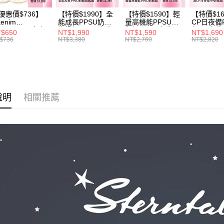
帳／街口支
２．訂單
３．收到繳
優惠價$736】
【特價$1990】全
【特價$1590】輕
【特價$1
【注意事
enim
能成長PPSU奶瓶
量高機能PPSU奶
CP日夜備
／ATM／
1.本服務
OTHING™多合
旗艦組(PPSU奶瓶
瓶組(PPSU奶瓶
組(PP奶
※ 請注意
$650
NT$1,990
NT$1,590
NT$1,690
PPSU防脹氣奶
250ml*4+玻璃奶瓶
250ml*4+玻璃奶瓶
260ml*
用戶於交
$736
NT$3,380
NT$2,760
NT$2,820
絡購買商品
 2入組
240ml*1+玻璃奶瓶
120ml*1+矽膠奶嘴
240ml*
款買賣價
先享後付
120ml*1+矽膠奶嘴
*8)
120ml*
2.基於同
※ 交易是
M*8+L*8)
M*8+L*8)
資料（包
是否繳費成
用，由本
付客戶支
3.完整用
【注意事
說明
相關推薦
１．透過由
交易，需
求債權轉
２．關於
https://aft
３．未成
「AFTE
任。
４．使用「
即時審查
結果請求
５．嚴禁
形，恩沛
動。