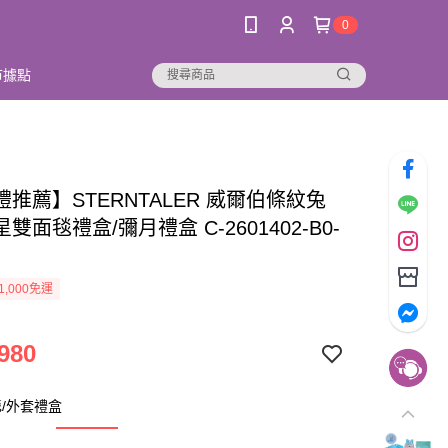
0
市據點
推薦】STERNTALER 威爾伯條紋兔
雙面毯禮盒/彌月禮盒 C-2601402-B0-
1,000免運
980
/外套禮盒