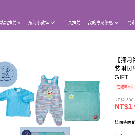
熱銷推薦 ⭐
育兒小教室
店長推薦
我的專屬優惠
門
【彌月禮
裝附閃星
GIFT
宅配滿NT$
NT$2,500
NT$1,
德國雙面毯