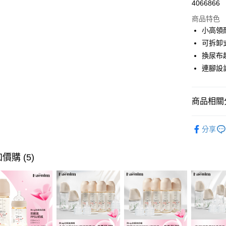
4066866
華南商
合作金
LINE Pay
上海商
商品特色
華南商
國泰世
小高領
Apple Pay
上海商
臺灣中
可拆卸
國泰世
匯豐（
悠遊付
臺灣中
換尿布
聯邦商
匯豐（
連腳設
Google Pa
元大商
聯邦商
玉山商
元大商
大哥付你
台新國
玉山商
相關說明
商品相關分
台灣樂
台新國
【大哥付
台灣樂
AFTEE先
1.本服務
初生衣物
2.付款方
分享
相關說明
嬰兒床
流程，驗
【關於「A
ATM付款
完成交易
AFTEE
3.實際核
價購 (5)
便利好安
4.訂單成
１．簡單
消。如遇
２．便利
運送方式
無法說明
３．安心
【繳款方
宅配
1.分期款
【「AFT
醒簡訊。
每筆NT$1
１．於結帳
2.透過簡
付」結帳