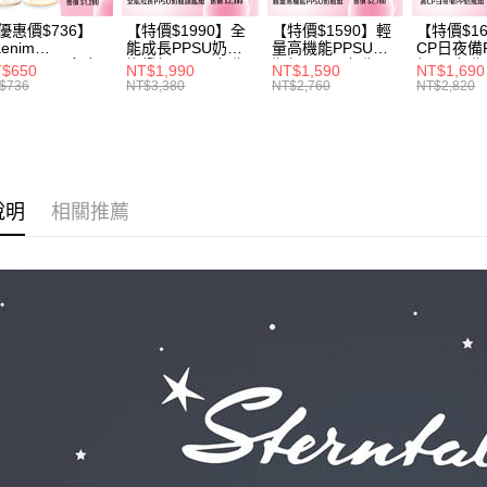
帳／街口支
２．訂單
３．收到繳
優惠價$736】
【特價$1990】全
【特價$1590】輕
【特價$1
【注意事
enim
能成長PPSU奶瓶
量高機能PPSU奶
CP日夜備
／ATM／
1.本服務
OTHING™多合
旗艦組(PPSU奶瓶
瓶組(PPSU奶瓶
組(PP奶
※ 請注意
$650
NT$1,990
NT$1,590
NT$1,690
PPSU防脹氣奶
250ml*4+玻璃奶瓶
250ml*4+玻璃奶瓶
260ml*
用戶於交
$736
NT$3,380
NT$2,760
NT$2,820
絡購買商品
 2入組
240ml*1+玻璃奶瓶
120ml*1+矽膠奶嘴
240ml*
款買賣價
先享後付
120ml*1+矽膠奶嘴
*8)
120ml*
2.基於同
※ 交易是
M*8+L*8)
M*8+L*8)
資料（包
是否繳費成
用，由本
付客戶支
3.完整用
【注意事
說明
相關推薦
１．透過由
交易，需
求債權轉
２．關於
https://aft
３．未成
「AFTE
任。
４．使用「
即時審查
結果請求
５．嚴禁
形，恩沛
動。