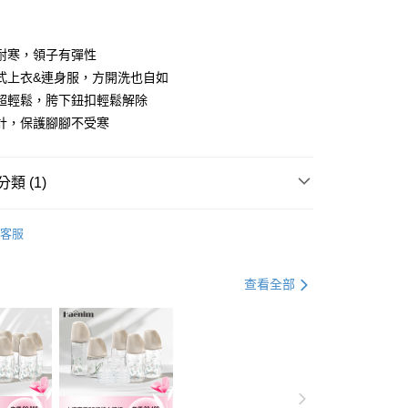
業銀行
彰化商業銀行
庫商業銀行
第一商業銀行
業儲蓄銀行
台北富邦商業銀行
業銀行
彰化商業銀行
華商業銀行
兆豐國際商業銀行
耐寒，領子有彈性
業儲蓄銀行
台北富邦商業銀行
小企業銀行
台中商業銀行
式上衣&連身服，方開洗也自如
華商業銀行
兆豐國際商業銀行
台灣）商業銀行
華泰商業銀行
小企業銀行
台中商業銀行
超輕鬆，胯下鈕扣輕鬆解除
業銀行
遠東國際商業銀行
台灣）商業銀行
華泰商業銀行
計，保護腳腳不受寒
y
業銀行
永豐商業銀行
業銀行
遠東國際商業銀行
業銀行
星展（台灣）商業銀行
業銀行
永豐商業銀行
分期
際商業銀行
中國信託商業銀行
業銀行
星展（台灣）商業銀行
類 (1)
天信用卡公司
際商業銀行
中國信託商業銀行
你分期使用說明】
天信用卡公司
享後付
由台灣大哥大提供，台灣大哥大用戶可立即使用無須另外申請。
新生兒禮物/彌月禮盒
式選擇「大哥付你分期」，訂單成立後會自動跳轉到大哥付的交易
客服
證手機門號後，選擇欲分期的期數、繳款截止日，確認付款後即
FTEE先享後付」】
。
先享後付是「在收到商品之後才付款」的支付方式。 讓您購物簡單
准額度、可分期數及費用金額請依後續交易確認頁面所載為準。
查看全部
心！
立30分鐘內，如未前往確認交易或遇審核未通過，訂單將自動取
：不需註冊會員、不需綁卡、不需儲值。
「轉專審核」未通過狀況，表示未達大哥付你分期系統評分，恕
：只要手機號碼，簡訊認證，即可結帳。
評估內容。
：先確認商品／服務後，再付款。
式說明】
項不併入電信帳單，「大哥付你分期」於每月結算日後寄送繳費提
EE先享後付」結帳流程】
00，滿NT$1,000(含以上)免運費
方式選擇「AFTEE先享後付」後，將跳轉至「AFTEE先享後
訊連結打開帳單後，可選擇「超商條碼／台灣大直營門市／銀行轉
頁面，進行簡訊認證並確認金額後，即可完成結帳。