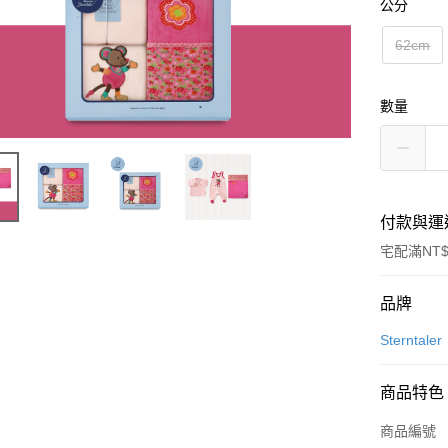
公分
62cm
數量
付款與運
宅配滿NT$
付款方式
品牌
信用卡一
Sterntaler
信用卡分
商品特色
3 期 
商品編號
6 期 
合作金