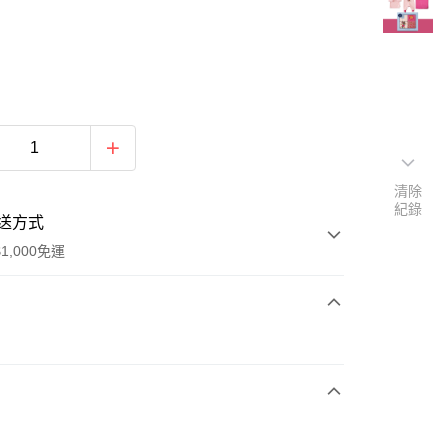
清除
紀錄
送方式
1,000免運
次付款
期付款
0 利率 每期
NT$660
21家銀行
0 利率 每期
NT$330
21家銀行
庫商業銀行
第一商業銀行