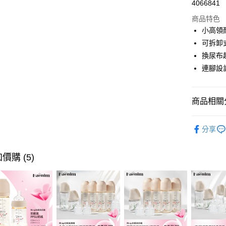
4066841
華南商
合作金
LINE Pay
上海商
商品特色
華南商
國泰世
小高領
Apple Pay
上海商
臺灣中
可拆卸
國泰世
匯豐（
悠遊付
臺灣中
換尿布
聯邦商
匯豐（
連腳設
Google Pa
元大商
聯邦商
玉山商
元大商
大哥付你
台新國
玉山商
相關說明
商品相關分
台灣樂
台新國
【大哥付
台灣樂
AFTEE先
1.本服務
初生衣物
2.付款方
分享
相關說明
流程，驗
【關於「A
ATM付款
完成交易
AFTEE
3.實際核
價購 (5)
便利好安
4.訂單成
１．簡單
消。如遇
２．便利
運送方式
無法說明
３．安心
【繳款方
宅配
1.分期款
【「AFT
醒簡訊。
每筆NT$1
１．於結帳
2.透過簡
付」結帳