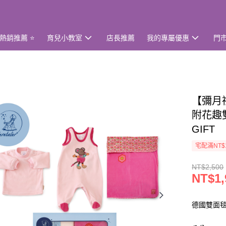
熱銷推薦 ⭐
育兒小教室
店長推薦
我的專屬優惠
門
【彌月禮
附花趣雙
GIFT
宅配滿NT$
NT$2,500
NT$1,
德國雙面毯