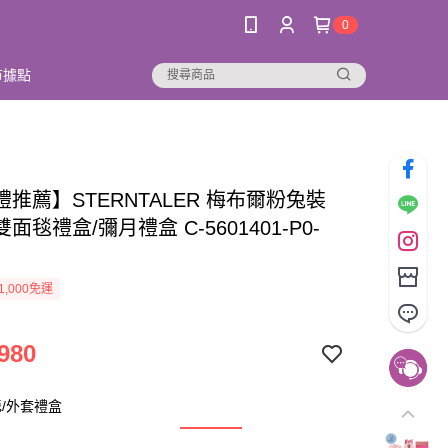
0
市據點
推薦】STERNTALER 梅布爾粉兔裝
面毯禮盒/彌月禮盒 C-5601401-P0-
1,000免運
980
/外套禮盒