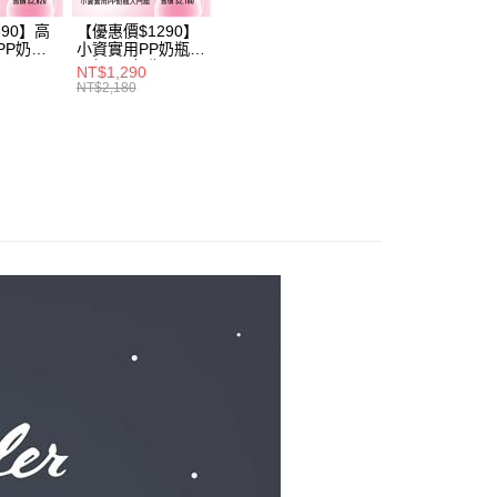
付／iPASS MONEY」等通路繳費。
成立數日內，您將收到繳費通知簡訊。
費通知簡訊後14天內，點擊此簡訊中的連結，可透過四大超商
690】高
【優惠價$1290】
項】
PP奶瓶
小資實用PP奶瓶入
網路銀行／等多元方式進行付款，方視為交易完成。
係由「台灣大哥大股份有限公司」（以下簡稱本公司）所提供，讓
瓶
門組(PP奶瓶
：結帳手續完成當下不需立刻繳費，但若您需要取消訂單，請聯
NT$1,290
6+玻璃奶瓶
260ml*3+玻璃奶瓶
易時，得透過本服務購買商品或服務，並由商店將買賣／分期付
NT$2,180
的店家。未經商家同意取消之訂單仍視為有效，需透過AFTEE
1+玻璃奶瓶
240m1*1+玻璃奶
金債權讓與本公司後，依約使用本公司帳單繳交帳款。
繳納相關費用。
1+矽膠奶嘴
瓶120m1*1+矽膠
意付款使用「大哥付你分期」之契約關係目的，商店將以您的個人
否成功請以「AFTEE先享後付 」之結帳頁面顯示為準，若有關於
奶嘴M*8)
含姓名、電話或地址）提供予台灣大哥大進項蒐集、處理及利
功／繳費後需取消欲退款等相關疑問，請聯繫「AFTEE先享後
公司與您本人進行分期帳單所需資料之確認、核對及更正。
援中心」
https://netprotections.freshdesk.com/support/home
戶服務條款，請詳閱以下連結：
https://oppay.tw/userRule
項】
恩沛科技股份有限公司提供之「AFTEE先享後付」服務完成之
依本服務之必要範圍內提供個人資料，並將交易相關給付款項請
讓予恩沛科技股份有限公司。
個人資料處理事宜，請瀏覽以下網址：
ee.tw/terms/#terms3
年的使用者請事先徵得法定代理人或監護人之同意方可使用
E先享後付」，若未經同意申辦者引起之損失，本公司不負相關責
AFTEE先享後付」時，將依據個別帳號之用戶狀況，依本公司
核予不同之上限額度；若仍有額度不足之情形，本公司將視審查
用戶進行身份認證。
一人註冊多個帳號或使用他人資訊註冊。若發現惡意使用之情
科技股份有限公司將有權停止該用戶之使用額度並採取法律行