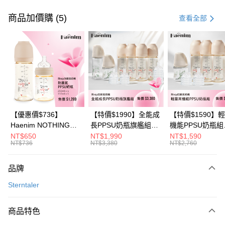
付款方式
信用卡一次付款
商品加價購 (5)
查看全部
信用卡分期付款
3 期 0 利率 每期
NT$330
21家銀行
6 期 0 利率 每期
NT$165
21家銀行
合作金庫商業銀行
第一商業銀行
華南商業銀行
彰化商業銀行
合作金庫商業銀行
第一商業銀行
LINE Pay
上海商業儲蓄銀行
台北富邦商業銀行
華南商業銀行
彰化商業銀行
國泰世華商業銀行
兆豐國際商業銀行
Apple Pay
上海商業儲蓄銀行
台北富邦商業銀行
臺灣中小企業銀行
台中商業銀行
國泰世華商業銀行
兆豐國際商業銀行
【優惠價$736】
【特價$1990】全能成
【特價$1590】
匯豐（台灣）商業銀行
華泰商業銀行
悠遊付
臺灣中小企業銀行
台中商業銀行
Haenim NOTHING™
長PPSU奶瓶旗艦組
機能PPSU奶瓶組
聯邦商業銀行
遠東國際商業銀行
匯豐（台灣）商業銀行
華泰商業銀行
多合一PPSU防脹氣奶
(PPSU奶瓶
(PPSU奶瓶
NT$650
NT$1,990
NT$1,590
Google Pay
元大商業銀行
永豐商業銀行
NT$736
NT$3,380
NT$2,760
聯邦商業銀行
遠東國際商業銀行
瓶 2入組
250ml*4+玻璃奶瓶
250ml*4+玻璃奶
玉山商業銀行
星展（台灣）商業銀行
元大商業銀行
永豐商業銀行
240ml*1+玻璃奶瓶
120ml*1+矽膠奶嘴
大哥付你分期
台新國際商業銀行
中國信託商業銀行
玉山商業銀行
星展（台灣）商業銀行
120ml*1+矽膠奶嘴
品牌
相關說明
台灣樂天信用卡公司
台新國際商業銀行
中國信託商業銀行
M*8+L*8)
【大哥付你分期使用說明】
Sterntaler
台灣樂天信用卡公司
AFTEE先享後付
1.本服務由台灣大哥大提供，台灣大哥大用戶可立即使用無須另外申請。
2.付款方式選擇「大哥付你分期」，訂單成立後會自動跳轉到大哥付的交易
相關說明
流程，驗證手機門號後，選擇欲分期的期數、繳款截止日，確認付款後即完
商品特色
【關於「AFTEE先享後付」】
成交易。
ATM付款
AFTEE先享後付是「在收到商品之後才付款」的支付方式。 讓您購物簡單