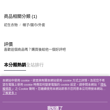
商品相關分類 (1)
初生衣物
帽子/圍巾/外套
評價
喜歡這個商品嗎？購買後給他一個好評吧
本分類熱銷
全站排行
本網站中使用 cookie，欲查詢有關本網站使用 cookie 方式之詳情，及若您不希
熱門標籤
望在電腦上使用 cookie 時應如何變更電腦的 cookie 設定，請參閱本網站「
隱私
權條款
」之 Cookie 聲明。您繼續使用本網站即表示您同意本公司得按本網站使
用條款之 Cookie 聲明使用 cookie。
了解更多 >
我知道了