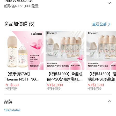
付款與運送方式
超取滿NT$1,000免運
付款方式
信用卡一次付款
商品加價購 (5)
查看全部
信用卡分期付款
3 期 0 利率 每期
NT$116
21家銀行
6 期 0 利率 每期
NT$58
21家銀行
合作金庫商業銀行
第一商業銀行
華南商業銀行
彰化商業銀行
合作金庫商業銀行
第一商業銀行
超商取貨付款
上海商業儲蓄銀行
台北富邦商業銀行
華南商業銀行
彰化商業銀行
國泰世華商業銀行
兆豐國際商業銀行
LINE Pay
上海商業儲蓄銀行
台北富邦商業銀行
臺灣中小企業銀行
台中商業銀行
國泰世華商業銀行
兆豐國際商業銀行
【優惠價$736】
【特價$1990】全能成
【特價$1590】
匯豐（台灣）商業銀行
華泰商業銀行
Apple Pay
臺灣中小企業銀行
台中商業銀行
Haenim NOTHING™
長PPSU奶瓶旗艦組
機能PPSU奶瓶組
聯邦商業銀行
遠東國際商業銀行
匯豐（台灣）商業銀行
華泰商業銀行
多合一PPSU防脹氣奶
(PPSU奶瓶
(PPSU奶瓶
NT$650
NT$1,990
NT$1,590
悠遊付
元大商業銀行
永豐商業銀行
NT$736
NT$3,380
NT$2,760
聯邦商業銀行
遠東國際商業銀行
瓶 2入組
250ml*4+玻璃奶瓶
250ml*4+玻璃奶
玉山商業銀行
星展（台灣）商業銀行
元大商業銀行
永豐商業銀行
240ml*1+玻璃奶瓶
120ml*1+矽膠奶嘴
Google Pay
台新國際商業銀行
中國信託商業銀行
玉山商業銀行
星展（台灣）商業銀行
120ml*1+矽膠奶嘴
品牌
台灣樂天信用卡公司
台新國際商業銀行
中國信託商業銀行
M*8+L*8)
大哥付你分期
Sterntaler
台灣樂天信用卡公司
相關說明