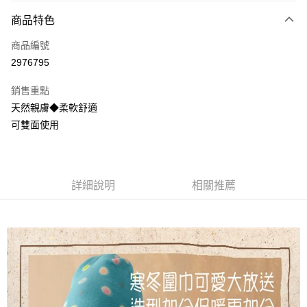
【大哥付你分期使用說明】
AFTEE先享後付
商品特色
1.本服務由台灣大哥大提供，台灣大哥大用戶可立即使用無須另外申請。
2.付款方式選擇「大哥付你分期」，訂單成立後會自動跳轉到大哥付的交易
相關說明
流程，驗證手機門號後，選擇欲分期的期數、繳款截止日，確認付款後即完
商品編號
【關於「AFTEE先享後付」】
成交易。
ATM付款
2976795
AFTEE先享後付是「在收到商品之後才付款」的支付方式。 讓您購物簡單
3.實際核准額度、可分期數及費用金額請依後續交易確認頁面所載為準。
便利好安心！
4.訂單成立30分鐘內，如未前往確認交易或遇審核未通過，訂單將自動取
１．簡單：不需註冊會員、不需綁卡、不需儲值。
銷售重點
運送方式
消。如遇「轉專審核」未通過狀況，表示未達大哥付你分期系統評分，恕無
２．便利：只要手機號碼，簡訊認證，即可結帳。
法說明評估內容。
天然親膚◆柔軟舒適
３．安心：先確認商品／服務後，再付款。
全家取貨付款
【繳款方式說明】
可雙面使用
1.分期款項不併入電信帳單，「大哥付你分期」於每月結算日後寄送繳費提
每筆NT$60，滿NT$1,000(含以上)免運費
【「AFTEE先享後付」結帳流程】
醒簡訊。
１．於結帳方式選擇「AFTEE先享後付」後，將跳轉至「AFTEE先享後付」
2.透過簡訊連結打開帳單後，可選擇「超商條碼／台灣大直營門市／銀行轉
付款後全家取貨
結帳頁面，進行簡訊認證並確認金額後，即可完成結帳。
帳／街口支付／iPASS MONEY」等通路繳費。
２．訂單成立數日內，您將收到繳費通知簡訊。
每筆NT$60，滿NT$1,000(含以上)免運費
詳細說明
相關推薦
３．收到繳費通知簡訊後14天內，點擊此簡訊中的連結，可透過四大超商／
【注意事項】
ATM／網路銀行／等多元方式進行付款，方視為交易完成。
7-11取貨付款
1.本服務係由「台灣大哥大股份有限公司」（以下簡稱本公司）所提供，讓
※ 請注意：結帳手續完成當下不需立刻繳費，但若您需要取消訂單，請聯絡
用戶於交易時，得透過本服務購買商品或服務，並由商店將買賣／分期付款
每筆NT$60，滿NT$1,000(含以上)免運費
購買商品的店家。未經商家同意取消之訂單仍視為有效，需透過AFTEE先享
買賣價金債權讓與本公司後，依約使用本公司帳單繳交帳款。
後付繳納相關費用。
2.基於同意付款使用「大哥付你分期」之契約關係目的，商店將以您的個人
付款後7-11取貨
※ 交易是否成功請以「AFTEE先享後付 」之結帳頁面顯示為準，若有關於
資料（包含姓名、電話或地址）提供予台灣大哥大進項蒐集、處理及利用，
是否繳費成功／繳費後需取消欲退款等相關疑問，請聯繫「AFTEE先享後付
每筆NT$60，滿NT$1,000(含以上)免運費
由本公司與您本人進行分期帳單所需資料之確認、核對及更正。
客戶支援中心」
https://netprotections.freshdesk.com/support/home
3.完整用戶服務條款，請詳閱以下連結：
https://oppay.tw/userRule
宅配
【注意事項】