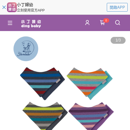
小丁婦幼
開啟APP
立刻使用官方APP
0
1
/
3