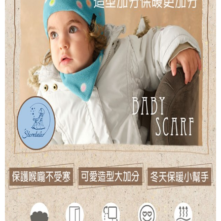
１．透過由恩沛科技股份有限公司提供之「AFTEE先享後付」服務完成之交
每筆NT$100，滿NT$1,000(含以上)免運費
易，需依本服務之必要範圍內提供個人資料，並將交易相關給付款項請求債
權轉讓予恩沛科技股份有限公司。
２．關於個人資料處理事宜，請瀏覽以下網址：
https://aftee.tw/terms/#terms3
３．未成年的使用者請事先徵得法定代理人或監護人之同意方可使用
「AFTEE先享後付」，若未經同意申辦者引起之損失，本公司不負相關責
任。
４．使用「AFTEE先享後付」時，將依據個別帳號之用戶狀況，依本公司即
時審查核予不同之上限額度；若仍有額度不足之情形，本公司將視審查結果
請求用戶進行身份認證。
５．嚴禁一人註冊多個帳號或使用他人資訊註冊。若發現惡意使用之情形，
恩沛科技股份有限公司將有權停止該用戶之使用額度並採取法律行動。