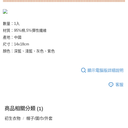
數量：1入
材質：95%棉,5%彈性纖維
產地：中國
尺寸：14x18cm
顏色：深藍、淺藍、灰色、紫色
顯示電腦版詳細說明
客服
商品相關分類 (1)
初生衣物
帽子/圍巾/外套