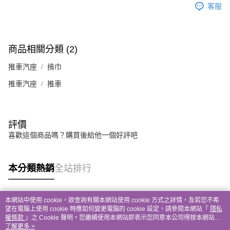
客服
商品相關分類 (2)
推車汽座
揹巾
推車汽座
推車
評價
喜歡這個商品嗎？購買後給他一個好評吧
本分類熱銷
全站排行
本網站中使用 cookie，欲查詢有關本網站使用 cookie 方式之詳情，及若您不希
熱門標籤
望在電腦上使用 cookie 時應如何變更電腦的 cookie 設定，請參閱本網站「
隱私
權條款
」之 Cookie 聲明。您繼續使用本網站即表示您同意本公司得按本網站使
用條款之 Cookie 聲明使用 cookie。
了解更多 >