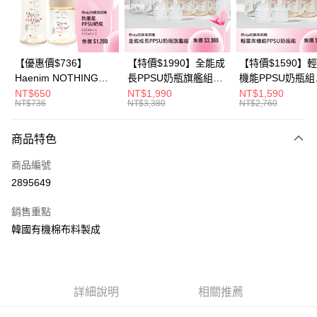
華南商業銀行
彰化商業銀行
合作金庫商業銀行
第一商業銀行
超商取貨付款
上海商業儲蓄銀行
台北富邦商業銀行
華南商業銀行
彰化商業銀行
國泰世華商業銀行
兆豐國際商業銀行
LINE Pay
上海商業儲蓄銀行
台北富邦商業銀行
臺灣中小企業銀行
台中商業銀行
國泰世華商業銀行
兆豐國際商業銀行
【優惠價$736】
【特價$1990】全能成
【特價$1590】
匯豐（台灣）商業銀行
華泰商業銀行
Apple Pay
臺灣中小企業銀行
台中商業銀行
Haenim NOTHING™
長PPSU奶瓶旗艦組
機能PPSU奶瓶組
聯邦商業銀行
遠東國際商業銀行
匯豐（台灣）商業銀行
華泰商業銀行
多合一PPSU防脹氣奶
(PPSU奶瓶
(PPSU奶瓶
NT$650
NT$1,990
NT$1,590
悠遊付
元大商業銀行
永豐商業銀行
NT$736
NT$3,380
NT$2,760
聯邦商業銀行
遠東國際商業銀行
瓶 2入組
250ml*4+玻璃奶瓶
250ml*4+玻璃奶
玉山商業銀行
星展（台灣）商業銀行
元大商業銀行
永豐商業銀行
240ml*1+玻璃奶瓶
120ml*1+矽膠奶嘴
Google Pay
台新國際商業銀行
中國信託商業銀行
玉山商業銀行
星展（台灣）商業銀行
120ml*1+矽膠奶嘴
商品特色
台灣樂天信用卡公司
台新國際商業銀行
中國信託商業銀行
M*8+L*8)
大哥付你分期
商品編號
台灣樂天信用卡公司
相關說明
2895649
【大哥付你分期使用說明】
AFTEE先享後付
1.本服務由台灣大哥大提供，台灣大哥大用戶可立即使用無須另外申請。
銷售重點
2.付款方式選擇「大哥付你分期」，訂單成立後會自動跳轉到大哥付的交易
相關說明
流程，驗證手機門號後，選擇欲分期的期數、繳款截止日，確認付款後即完
韓國有機棉布料製成
【關於「AFTEE先享後付」】
成交易。
ATM付款
AFTEE先享後付是「在收到商品之後才付款」的支付方式。 讓您購物簡單
3.實際核准額度、可分期數及費用金額請依後續交易確認頁面所載為準。
便利好安心！
4.訂單成立30分鐘內，如未前往確認交易或遇審核未通過，訂單將自動取
１．簡單：不需註冊會員、不需綁卡、不需儲值。
運送方式
消。如遇「轉專審核」未通過狀況，表示未達大哥付你分期系統評分，恕無
２．便利：只要手機號碼，簡訊認證，即可結帳。
法說明評估內容。
詳細說明
相關推薦
３．安心：先確認商品／服務後，再付款。
全家取貨付款
【繳款方式說明】
1.分期款項不併入電信帳單，「大哥付你分期」於每月結算日後寄送繳費提