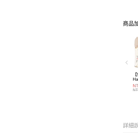
商品加
【
Ha
N
NT
一
NT
瓶
詳細