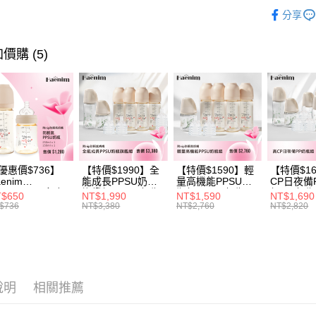
玉山商
嬰兒床
元大商
Google Pa
分享
台新國
玉山商
台灣樂
台新國
大哥付你
台灣樂
價購 (5)
相關說明
【大哥付
AFTEE先
1.本服務
2.付款方
相關說明
流程，驗
【關於「A
ATM付款
完成交易
AFTEE
3.實際核
便利好安
4.訂單成
１．簡單
消。如遇
２．便利
運送方式
無法說明
優惠價$736】
【特價$1990】全
【特價$1590】輕
【特價$1
３．安心
enim
能成長PPSU奶瓶
量高機能PPSU奶
CP日夜備
【繳款方
全家取貨
OTHING™多合
旗艦組(PPSU奶瓶
瓶組(PPSU奶瓶
組(PP奶
1.分期款
$650
NT$1,990
NT$1,590
NT$1,690
【「AFT
PPSU防脹氣奶
250ml*4+玻璃奶瓶
250ml*4+玻璃奶瓶
260ml*
$736
NT$3,380
NT$2,760
NT$2,820
醒簡訊。
每筆NT$6
１．於結帳
 2入組
240ml*1+玻璃奶瓶
120ml*1+矽膠奶嘴
240ml*
2.透過簡
付」結帳
120ml*1+矽膠奶嘴
*8)
120ml*
帳／街口支
付款後全
２．訂單
M*8+L*8)
M*8+L*8)
３．收到繳
每筆NT$6
【注意事
／ATM／
1.本服務
※ 請注意
7-11取貨
用戶於交
說明
相關推薦
絡購買商品
款買賣價
先享後付
每筆NT$6
2.基於同
※ 交易是