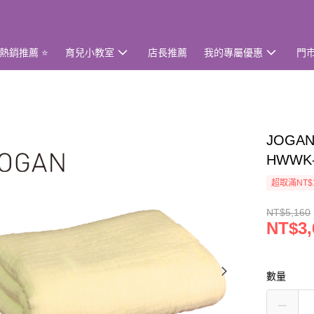
熱銷推薦 ⭐
育兒小教室
店長推薦
我的專屬優惠
門
JOGA
HWWK-
超取滿NT$
NT$5,160
NT$3,
數量