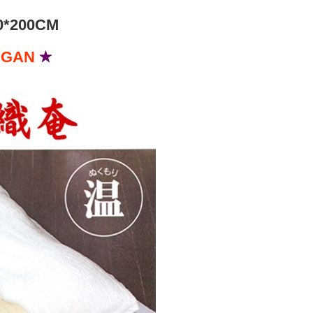
含姓名、電話或地址）提供予台灣大哥大進項蒐集、處理及利
功／繳費後需取消欲退款等相關疑問，請聯繫「AFTEE先享後
1取貨
公司與您本人進行分期帳單所需資料之確認、核對及更正。
援中心」
https://netprotections.freshdesk.com/support/home
200CM
0，滿NT$1,000(含以上)免運費
戶服務條款，請詳閱以下連結：
https://oppay.tw/userRule
項】
OGAN
★
恩沛科技股份有限公司提供之「AFTEE先享後付」服務完成之
依本服務之必要範圍內提供個人資料，並將交易相關給付款項請
00，滿NT$1,000(含以上)免運費
讓予恩沛科技股份有限公司。
個人資料處理事宜，請瀏覽以下網址：
ee.tw/terms/#terms3
年的使用者請事先徵得法定代理人或監護人之同意方可使用
E先享後付」，若未經同意申辦者引起之損失，本公司不負相關責
AFTEE先享後付」時，將依據個別帳號之用戶狀況，依本公司
核予不同之上限額度；若仍有額度不足之情形，本公司將視審查
用戶進行身份認證。
一人註冊多個帳號或使用他人資訊註冊。若發現惡意使用之情
科技股份有限公司將有權停止該用戶之使用額度並採取法律行