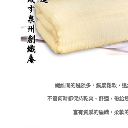
纖維間的縫隙多，觸感鬆軟，透
不管何時都保持乾爽、舒適，帶給
富有質感的編織，柔軟