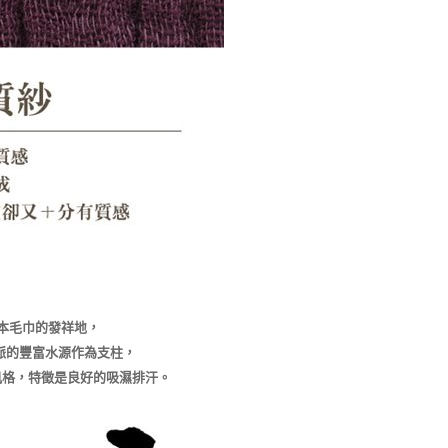
本毛巾的發祥地，
山脈的豐富水源作為支柱，
風格，特徵是良好的吸濕排汗。