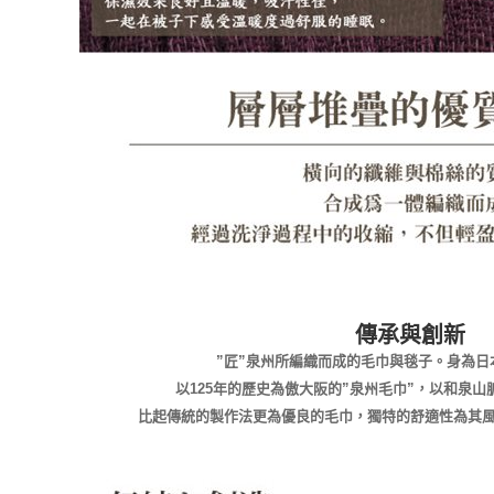
傳承與創新
”匠”泉州所編織而成的毛巾與毯子。身為日
以125年的歷史為傲大阪的”泉州毛巾”，以和泉
比起傳統的製作法更為優良的毛巾，獨特的舒適性為其