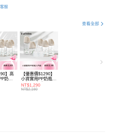
業銀行
星展（台灣）商業銀行
寢具/音樂鈴/蚊帳
業銀行
永豐商業銀行
y
客服
際商業銀行
中國信託商業銀行
業銀行
星展（台灣）商業銀行
天信用卡公司
際商業銀行
中國信託商業銀行
分期
天信用卡公司
查看全部
你分期使用說明】
享後付
由台灣大哥大提供，台灣大哥大用戶可立即使用無須另外申請。
式選擇「大哥付你分期」，訂單成立後會自動跳轉到大哥付的交易
證手機門號後，選擇欲分期的期數、繳款截止日，確認付款後即
FTEE先享後付」】
。
先享後付是「在收到商品之後才付款」的支付方式。 讓您購物簡單
准額度、可分期數及費用金額請依後續交易確認頁面所載為準。
心！
立30分鐘內，如未前往確認交易或遇審核未通過，訂單將自動取
：不需註冊會員、不需綁卡、不需儲值。
「轉專審核」未通過狀況，表示未達大哥付你分期系統評分，恕
：只要手機號碼，簡訊認證，即可結帳。
評估內容。
690】高
【優惠價$1290】
：先確認商品／服務後，再付款。
PP奶瓶
小資實用PP奶瓶入
式說明】
付款
瓶
門組(PP奶瓶
項不併入電信帳單，「大哥付你分期」於每月結算日後寄送繳費提
NT$1,290
EE先享後付」結帳流程】
6+玻璃奶瓶
260ml*3+玻璃奶瓶
NT$2,180
0，滿NT$1,000(含以上)免運費
方式選擇「AFTEE先享後付」後，將跳轉至「AFTEE先享後
1+玻璃奶瓶
240m1*1+玻璃奶
訊連結打開帳單後，可選擇「超商條碼／台灣大直營門市／銀行轉
頁面，進行簡訊認證並確認金額後，即可完成結帳。
1+矽膠奶嘴
瓶120m1*1+矽膠
付／iPASS MONEY」等通路繳費。
家取貨
成立數日內，您將收到繳費通知簡訊。
奶嘴M*8)
費通知簡訊後14天內，點擊此簡訊中的連結，可透過四大超商
0，滿NT$1,000(含以上)免運費
項】
網路銀行／等多元方式進行付款，方視為交易完成。
係由「台灣大哥大股份有限公司」（以下簡稱本公司）所提供，讓
：結帳手續完成當下不需立刻繳費，但若您需要取消訂單，請聯
付款
易時，得透過本服務購買商品或服務，並由商店將買賣／分期付
的店家。未經商家同意取消之訂單仍視為有效，需透過AFTEE
金債權讓與本公司後，依約使用本公司帳單繳交帳款。
繳納相關費用。
0，滿NT$1,000(含以上)免運費
意付款使用「大哥付你分期」之契約關係目的，商店將以您的個人
否成功請以「AFTEE先享後付 」之結帳頁面顯示為準，若有關於