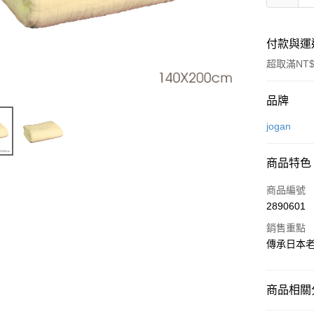
付款與運
超取滿NT$
付款方式
品牌
信用卡一
jogan
信用卡分
商品特色
3 期 
商品編號
6 期 
合作金
2890601
華南商
合作金
超商取貨
上海商
銷售重點
華南商
國泰世
傳承日本
LINE Pay
上海商
臺灣中
國泰世
匯豐（
Apple Pay
臺灣中
聯邦商
商品相關分
匯豐（
悠遊付
元大商
聯邦商