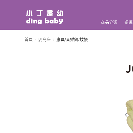
商品分類
媽媽
首頁
嬰兒床
寢具/音樂鈴/蚊帳