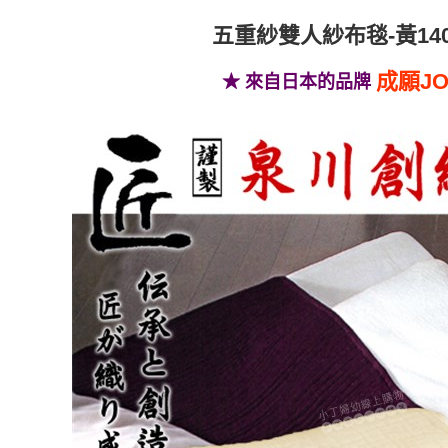
資料（包
是否繳費成
付款後7-1
用，由本
付客戶支
五重紗雙人紗布毯-黃140*
每筆NT$6
3.完整用
【注意事
成願J
宅配
★ 來自日本的品牌
１．透過由
交易，需
每筆NT$1
求債權轉
２．關於
https://aft
３．未成
「AFTE
任。
４．使用「
即時審查
結果請求
５．嚴禁
形，恩沛
動。