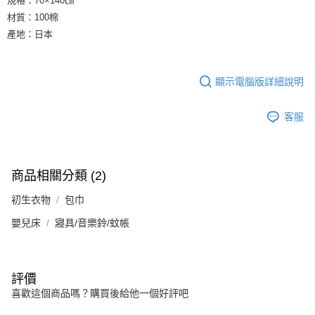
規格：70×140㎝
材質：100棉
產地：日本
顯示電腦版詳細說明
客服
商品相關分類 (2)
初生衣物
包巾
嬰兒床
寢具/音樂鈴/蚊帳
評價
喜歡這個商品嗎？購買後給他一個好評吧