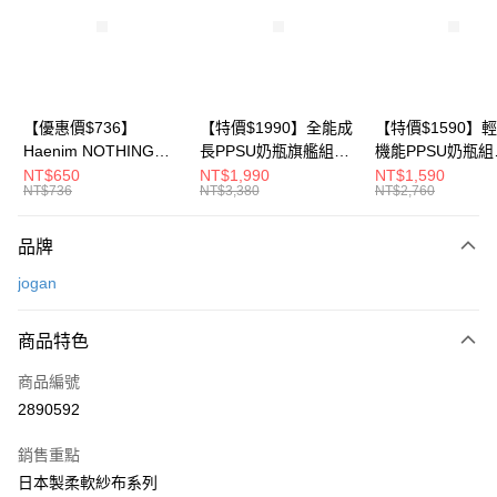
6 期 0 利率 每期
NT$141
21家銀行
合作金庫商業銀行
第一商業銀行
華南商業銀行
彰化商業銀行
合作金庫商業銀行
第一商業銀行
超商取貨付款
上海商業儲蓄銀行
台北富邦商業銀行
華南商業銀行
彰化商業銀行
國泰世華商業銀行
兆豐國際商業銀行
LINE Pay
上海商業儲蓄銀行
台北富邦商業銀行
臺灣中小企業銀行
台中商業銀行
國泰世華商業銀行
兆豐國際商業銀行
【優惠價$736】
【特價$1990】全能成
【特價$1590】
匯豐（台灣）商業銀行
華泰商業銀行
Apple Pay
臺灣中小企業銀行
台中商業銀行
Haenim NOTHING™
長PPSU奶瓶旗艦組
機能PPSU奶瓶組
聯邦商業銀行
遠東國際商業銀行
匯豐（台灣）商業銀行
華泰商業銀行
多合一PPSU防脹氣奶
(PPSU奶瓶
(PPSU奶瓶
NT$650
NT$1,990
NT$1,590
悠遊付
元大商業銀行
永豐商業銀行
NT$736
NT$3,380
NT$2,760
聯邦商業銀行
遠東國際商業銀行
瓶 2入組
250ml*4+玻璃奶瓶
250ml*4+玻璃奶
玉山商業銀行
星展（台灣）商業銀行
元大商業銀行
永豐商業銀行
240ml*1+玻璃奶瓶
120ml*1+矽膠奶嘴
Google Pay
台新國際商業銀行
中國信託商業銀行
玉山商業銀行
星展（台灣）商業銀行
120ml*1+矽膠奶嘴
品牌
台灣樂天信用卡公司
台新國際商業銀行
中國信託商業銀行
M*8+L*8)
大哥付你分期
jogan
台灣樂天信用卡公司
相關說明
【大哥付你分期使用說明】
AFTEE先享後付
商品特色
1.本服務由台灣大哥大提供，台灣大哥大用戶可立即使用無須另外申請。
2.付款方式選擇「大哥付你分期」，訂單成立後會自動跳轉到大哥付的交易
相關說明
流程，驗證手機門號後，選擇欲分期的期數、繳款截止日，確認付款後即完
商品編號
【關於「AFTEE先享後付」】
成交易。
ATM付款
2890592
AFTEE先享後付是「在收到商品之後才付款」的支付方式。 讓您購物簡單
3.實際核准額度、可分期數及費用金額請依後續交易確認頁面所載為準。
便利好安心！
4.訂單成立30分鐘內，如未前往確認交易或遇審核未通過，訂單將自動取
１．簡單：不需註冊會員、不需綁卡、不需儲值。
銷售重點
運送方式
消。如遇「轉專審核」未通過狀況，表示未達大哥付你分期系統評分，恕無
２．便利：只要手機號碼，簡訊認證，即可結帳。
法說明評估內容。
日本製柔軟紗布系列
３．安心：先確認商品／服務後，再付款。
全家取貨付款