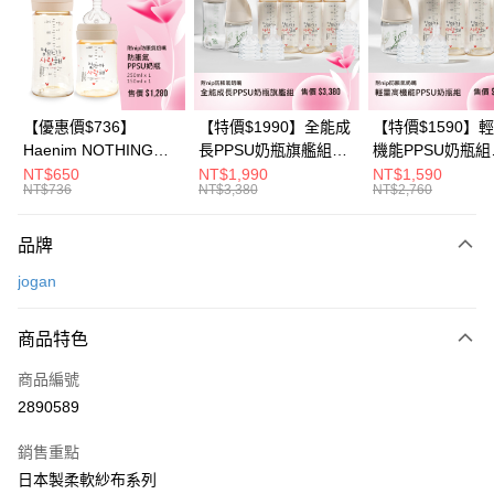
6 期 0 利率 每期
NT$165
21家銀行
合作金庫商業銀行
第一商業銀行
華南商業銀行
彰化商業銀行
合作金庫商業銀行
第一商業銀行
超商取貨付款
上海商業儲蓄銀行
台北富邦商業銀行
華南商業銀行
彰化商業銀行
國泰世華商業銀行
兆豐國際商業銀行
LINE Pay
上海商業儲蓄銀行
台北富邦商業銀行
臺灣中小企業銀行
台中商業銀行
國泰世華商業銀行
兆豐國際商業銀行
【優惠價$736】
【特價$1990】全能成
【特價$1590】
匯豐（台灣）商業銀行
華泰商業銀行
Apple Pay
臺灣中小企業銀行
台中商業銀行
Haenim NOTHING™
長PPSU奶瓶旗艦組
機能PPSU奶瓶組
聯邦商業銀行
遠東國際商業銀行
匯豐（台灣）商業銀行
華泰商業銀行
多合一PPSU防脹氣奶
(PPSU奶瓶
(PPSU奶瓶
NT$650
NT$1,990
NT$1,590
悠遊付
元大商業銀行
永豐商業銀行
NT$736
NT$3,380
NT$2,760
聯邦商業銀行
遠東國際商業銀行
瓶 2入組
250ml*4+玻璃奶瓶
250ml*4+玻璃奶
玉山商業銀行
星展（台灣）商業銀行
元大商業銀行
永豐商業銀行
240ml*1+玻璃奶瓶
120ml*1+矽膠奶嘴
Google Pay
台新國際商業銀行
中國信託商業銀行
玉山商業銀行
星展（台灣）商業銀行
120ml*1+矽膠奶嘴
品牌
台灣樂天信用卡公司
台新國際商業銀行
中國信託商業銀行
M*8+L*8)
大哥付你分期
jogan
台灣樂天信用卡公司
相關說明
【大哥付你分期使用說明】
AFTEE先享後付
商品特色
1.本服務由台灣大哥大提供，台灣大哥大用戶可立即使用無須另外申請。
2.付款方式選擇「大哥付你分期」，訂單成立後會自動跳轉到大哥付的交易
相關說明
流程，驗證手機門號後，選擇欲分期的期數、繳款截止日，確認付款後即完
商品編號
【關於「AFTEE先享後付」】
成交易。
ATM付款
2890589
AFTEE先享後付是「在收到商品之後才付款」的支付方式。 讓您購物簡單
3.實際核准額度、可分期數及費用金額請依後續交易確認頁面所載為準。
便利好安心！
4.訂單成立30分鐘內，如未前往確認交易或遇審核未通過，訂單將自動取
１．簡單：不需註冊會員、不需綁卡、不需儲值。
銷售重點
運送方式
消。如遇「轉專審核」未通過狀況，表示未達大哥付你分期系統評分，恕無
２．便利：只要手機號碼，簡訊認證，即可結帳。
法說明評估內容。
日本製柔軟紗布系列
３．安心：先確認商品／服務後，再付款。
全家取貨付款