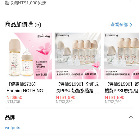
超取滿NT$1,000免運
付款方式
信用卡一次付款
商品加價購 (5)
查看全部
信用卡分期付款
3 期 0 利率 每期
NT$860
21家銀行
6 期 0 利率 每期
NT$430
21家銀行
合作金庫商業銀行
第一商業銀行
華南商業銀行
彰化商業銀行
合作金庫商業銀行
第一商業銀行
超商取貨付款
上海商業儲蓄銀行
台北富邦商業銀行
華南商業銀行
彰化商業銀行
國泰世華商業銀行
兆豐國際商業銀行
LINE Pay
上海商業儲蓄銀行
台北富邦商業銀行
臺灣中小企業銀行
台中商業銀行
國泰世華商業銀行
兆豐國際商業銀行
【優惠價$736】
【特價$1990】全能成
【特價$1590】
匯豐（台灣）商業銀行
華泰商業銀行
Apple Pay
臺灣中小企業銀行
台中商業銀行
Haenim NOTHING™
長PPSU奶瓶旗艦組
機能PPSU奶瓶組
聯邦商業銀行
遠東國際商業銀行
匯豐（台灣）商業銀行
華泰商業銀行
多合一PPSU防脹氣奶
(PPSU奶瓶
(PPSU奶瓶
NT$650
NT$1,990
NT$1,590
悠遊付
元大商業銀行
永豐商業銀行
NT$736
NT$3,380
NT$2,760
聯邦商業銀行
遠東國際商業銀行
瓶 2入組
250ml*4+玻璃奶瓶
250ml*4+玻璃奶
玉山商業銀行
星展（台灣）商業銀行
元大商業銀行
永豐商業銀行
240ml*1+玻璃奶瓶
120ml*1+矽膠奶嘴
Google Pay
台新國際商業銀行
中國信託商業銀行
玉山商業銀行
星展（台灣）商業銀行
120ml*1+矽膠奶嘴
品牌
台灣樂天信用卡公司
台新國際商業銀行
中國信託商業銀行
M*8+L*8)
大哥付你分期
wetpets
台灣樂天信用卡公司
相關說明
【大哥付你分期使用說明】