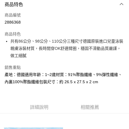
AFTEE先享後付
商品特色
1.本服務由台灣大哥大提供，台灣大哥大用戶可立即使用無須另外申請。
2.付款方式選擇「大哥付你分期」，訂單成立後會自動跳轉到大哥付的交易
相關說明
流程，驗證手機門號後，選擇欲分期的期數、繳款截止日，確認付款後即完
商品編號
【關於「AFTEE先享後付」】
成交易。
ATM付款
2886368
AFTEE先享後付是「在收到商品之後才付款」的支付方式。 讓您購物簡單
3.實際核准額度、可分期數及費用金額請依後續交易確認頁面所載為準。
便利好安心！
4.訂單成立30分鐘內，如未前往確認交易或遇審核未通過，訂單將自動取
１．簡單：不需註冊會員、不需綁卡、不需儲值。
商品特色
運送方式
消。如遇「轉專審核」未通過狀況，表示未達大哥付你分期系統評分，恕無
２．便利：只要手機號碼，簡訊認證，即可結帳。
法說明評估內容。
共有86公分、98公分、110公分三種尺寸德國原裝進口兒童泳裝
３．安心：先確認商品／服務後，再付款。
全家取貨付款
【繳款方式說明】
親膚泳裝材質，長時間穿OK舒適臂圈，穩固不滑動品質嚴謹，
1.分期款項不併入電信帳單，「大哥付你分期」於每月結算日後寄送繳費提
每筆NT$60，滿NT$1,000(含以上)免運費
【「AFTEE先享後付」結帳流程】
做工細膩
醒簡訊。
１．於結帳方式選擇「AFTEE先享後付」後，將跳轉至「AFTEE先享後付」
2.透過簡訊連結打開帳單後，可選擇「超商條碼／台灣大直營門市／銀行轉
付款後全家取貨
結帳頁面，進行簡訊認證並確認金額後，即可完成結帳。
帳／街口支付／iPASS MONEY」等通路繳費。
銷售重點
２．訂單成立數日內，您將收到繳費通知簡訊。
每筆NT$60，滿NT$1,000(含以上)免運費
３．收到繳費通知簡訊後14天內，點擊此簡訊中的連結，可透過四大超商／
產地：德國適用年齡：1~2歲材質：91%聚酯纖維、9%彈性纖維、
【注意事項】
ATM／網路銀行／等多元方式進行付款，方視為交易完成。
7-11取貨付款
內裏100%聚酯纖維包裝尺寸：約 26.5 x 27.5 x 2 cm
1.本服務係由「台灣大哥大股份有限公司」（以下簡稱本公司）所提供，讓
※ 請注意：結帳手續完成當下不需立刻繳費，但若您需要取消訂單，請聯絡
用戶於交易時，得透過本服務購買商品或服務，並由商店將買賣／分期付款
每筆NT$60，滿NT$1,000(含以上)免運費
購買商品的店家。未經商家同意取消之訂單仍視為有效，需透過AFTEE先享
買賣價金債權讓與本公司後，依約使用本公司帳單繳交帳款。
後付繳納相關費用。
2.基於同意付款使用「大哥付你分期」之契約關係目的，商店將以您的個人
付款後7-11取貨
※ 交易是否成功請以「AFTEE先享後付 」之結帳頁面顯示為準，若有關於
資料（包含姓名、電話或地址）提供予台灣大哥大進項蒐集、處理及利用，
是否繳費成功／繳費後需取消欲退款等相關疑問，請聯繫「AFTEE先享後付
詳細說明
相關推薦
每筆NT$60，滿NT$1,000(含以上)免運費
由本公司與您本人進行分期帳單所需資料之確認、核對及更正。
客戶支援中心」
https://netprotections.freshdesk.com/support/home
3.完整用戶服務條款，請詳閱以下連結：
https://oppay.tw/userRule
宅配
【注意事項】
１．透過由恩沛科技股份有限公司提供之「AFTEE先享後付」服務完成之交
每筆NT$100，滿NT$1,000(含以上)免運費