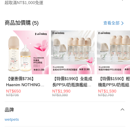
超取滿NT$1,000免運
付款方式
信用卡一次付款
商品加價購 (5)
查看全部
信用卡分期付款
3 期 0 利率 每期
NT$860
21家銀行
6 期 0 利率 每期
NT$430
21家銀行
合作金庫商業銀行
第一商業銀行
華南商業銀行
彰化商業銀行
合作金庫商業銀行
第一商業銀行
超商取貨付款
上海商業儲蓄銀行
台北富邦商業銀行
華南商業銀行
彰化商業銀行
國泰世華商業銀行
兆豐國際商業銀行
LINE Pay
上海商業儲蓄銀行
台北富邦商業銀行
臺灣中小企業銀行
台中商業銀行
國泰世華商業銀行
兆豐國際商業銀行
【優惠價$736】
【特價$1990】全能成
【特價$1590】
匯豐（台灣）商業銀行
華泰商業銀行
Apple Pay
臺灣中小企業銀行
台中商業銀行
Haenim NOTHING™
長PPSU奶瓶旗艦組
機能PPSU奶瓶組
聯邦商業銀行
遠東國際商業銀行
匯豐（台灣）商業銀行
華泰商業銀行
多合一PPSU防脹氣奶
(PPSU奶瓶
(PPSU奶瓶
NT$650
NT$1,990
NT$1,590
悠遊付
元大商業銀行
永豐商業銀行
NT$736
NT$3,380
NT$2,760
聯邦商業銀行
遠東國際商業銀行
瓶 2入組
250ml*4+玻璃奶瓶
250ml*4+玻璃奶
玉山商業銀行
星展（台灣）商業銀行
元大商業銀行
永豐商業銀行
240ml*1+玻璃奶瓶
120ml*1+矽膠奶嘴
Google Pay
台新國際商業銀行
中國信託商業銀行
玉山商業銀行
星展（台灣）商業銀行
120ml*1+矽膠奶嘴
品牌
台灣樂天信用卡公司
台新國際商業銀行
中國信託商業銀行
M*8+L*8)
大哥付你分期
wetpets
台灣樂天信用卡公司
相關說明
【大哥付你分期使用說明】