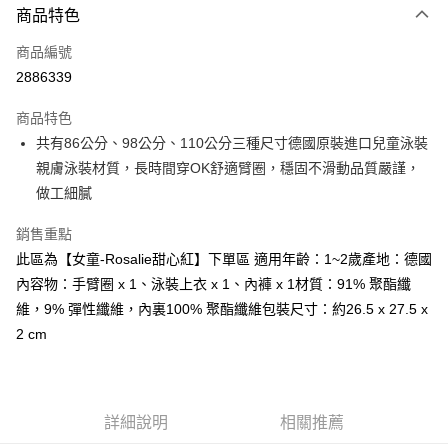
AFTEE先享後付
商品特色
1.本服務由台灣大哥大提供，台灣大哥大用戶可立即使用無須另外申請。
2.付款方式選擇「大哥付你分期」，訂單成立後會自動跳轉到大哥付的交易
相關說明
流程，驗證手機門號後，選擇欲分期的期數、繳款截止日，確認付款後即完
商品編號
【關於「AFTEE先享後付」】
成交易。
ATM付款
2886339
AFTEE先享後付是「在收到商品之後才付款」的支付方式。 讓您購物簡單
3.實際核准額度、可分期數及費用金額請依後續交易確認頁面所載為準。
便利好安心！
4.訂單成立30分鐘內，如未前往確認交易或遇審核未通過，訂單將自動取
１．簡單：不需註冊會員、不需綁卡、不需儲值。
商品特色
運送方式
消。如遇「轉專審核」未通過狀況，表示未達大哥付你分期系統評分，恕無
２．便利：只要手機號碼，簡訊認證，即可結帳。
法說明評估內容。
共有86公分、98公分、110公分三種尺寸德國原裝進口兒童泳裝
３．安心：先確認商品／服務後，再付款。
全家取貨付款
【繳款方式說明】
親膚泳裝材質，長時間穿OK舒適臂圈，穩固不滑動品質嚴謹，
1.分期款項不併入電信帳單，「大哥付你分期」於每月結算日後寄送繳費提
每筆NT$60，滿NT$1,000(含以上)免運費
【「AFTEE先享後付」結帳流程】
做工細膩
醒簡訊。
１．於結帳方式選擇「AFTEE先享後付」後，將跳轉至「AFTEE先享後付」
2.透過簡訊連結打開帳單後，可選擇「超商條碼／台灣大直營門市／銀行轉
付款後全家取貨
結帳頁面，進行簡訊認證並確認金額後，即可完成結帳。
帳／街口支付／iPASS MONEY」等通路繳費。
銷售重點
２．訂單成立數日內，您將收到繳費通知簡訊。
每筆NT$60，滿NT$1,000(含以上)免運費
３．收到繳費通知簡訊後14天內，點擊此簡訊中的連結，可透過四大超商／
此區為【女童-Rosalie甜心紅】下單區 適用年齡：1~2歲產地：德國
【注意事項】
ATM／網路銀行／等多元方式進行付款，方視為交易完成。
7-11取貨付款
內容物：手臂圈 x 1、泳裝上衣 x 1、內褲 x 1材質：91% 聚酯纖
1.本服務係由「台灣大哥大股份有限公司」（以下簡稱本公司）所提供，讓
※ 請注意：結帳手續完成當下不需立刻繳費，但若您需要取消訂單，請聯絡
用戶於交易時，得透過本服務購買商品或服務，並由商店將買賣／分期付款
維，9% 彈性纖維，內裏100% 聚酯纖維包裝尺寸：約26.5 x 27.5 x
每筆NT$60，滿NT$1,000(含以上)免運費
購買商品的店家。未經商家同意取消之訂單仍視為有效，需透過AFTEE先享
買賣價金債權讓與本公司後，依約使用本公司帳單繳交帳款。
後付繳納相關費用。
2 cm
2.基於同意付款使用「大哥付你分期」之契約關係目的，商店將以您的個人
付款後7-11取貨
※ 交易是否成功請以「AFTEE先享後付 」之結帳頁面顯示為準，若有關於
資料（包含姓名、電話或地址）提供予台灣大哥大進項蒐集、處理及利用，
是否繳費成功／繳費後需取消欲退款等相關疑問，請聯繫「AFTEE先享後付
每筆NT$60，滿NT$1,000(含以上)免運費
由本公司與您本人進行分期帳單所需資料之確認、核對及更正。
客戶支援中心」
https://netprotections.freshdesk.com/support/home
3.完整用戶服務條款，請詳閱以下連結：
https://oppay.tw/userRule
宅配
【注意事項】
詳細說明
相關推薦
１．透過由恩沛科技股份有限公司提供之「AFTEE先享後付」服務完成之交
每筆NT$100，滿NT$1,000(含以上)免運費