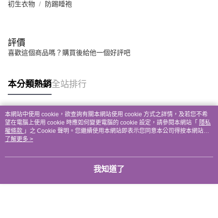
初生衣物
防踢睡袍
評價
喜歡這個商品嗎？購買後給他一個好評吧
本分類熱銷
全站排行
本網站中使用 cookie，欲查詢有關本網站使用 cookie 方式之詳情，及若您不希
熱門標籤
望在電腦上使用 cookie 時應如何變更電腦的 cookie 設定，請參閱本網站「
隱私
權條款
」之 Cookie 聲明。您繼續使用本網站即表示您同意本公司得按本網站使
用條款之 Cookie 聲明使用 cookie。
了解更多 >
我知道了