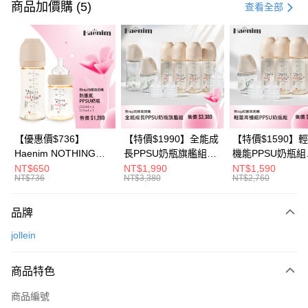
信用卡一次付款
商品加價購 (5)
查看全部
信用卡分期付款
3 期 0 利率 每期
NT$560
21家銀行
6 期 0 利率 每期
NT$280
21家銀行
合作金庫商業銀行
第一商業銀行
華南商業銀行
彰化商業銀行
合作金庫商業銀行
第一商業銀行
超商取貨付款
上海商業儲蓄銀行
台北富邦商業銀行
華南商業銀行
彰化商業銀行
國泰世華商業銀行
兆豐國際商業銀行
LINE Pay
上海商業儲蓄銀行
台北富邦商業銀行
臺灣中小企業銀行
台中商業銀行
國泰世華商業銀行
兆豐國際商業銀行
【優惠價$736】
【特價$1990】全能成
【特價$1590】
匯豐（台灣）商業銀行
華泰商業銀行
Apple Pay
臺灣中小企業銀行
台中商業銀行
Haenim NOTHING™
長PPSU奶瓶旗艦組
機能PPSU奶瓶組
聯邦商業銀行
遠東國際商業銀行
匯豐（台灣）商業銀行
華泰商業銀行
多合一PPSU防脹氣奶
(PPSU奶瓶
(PPSU奶瓶
NT$650
NT$1,990
NT$1,590
悠遊付
元大商業銀行
永豐商業銀行
NT$736
NT$3,380
NT$2,760
聯邦商業銀行
遠東國際商業銀行
瓶 2入組
250ml*4+玻璃奶瓶
250ml*4+玻璃奶
玉山商業銀行
星展（台灣）商業銀行
元大商業銀行
永豐商業銀行
240ml*1+玻璃奶瓶
120ml*1+矽膠奶嘴
Google Pay
台新國際商業銀行
中國信託商業銀行
玉山商業銀行
星展（台灣）商業銀行
120ml*1+矽膠奶嘴
品牌
台灣樂天信用卡公司
台新國際商業銀行
中國信託商業銀行
M*8+L*8)
大哥付你分期
jollein
台灣樂天信用卡公司
相關說明
【大哥付你分期使用說明】
AFTEE先享後付
商品特色
1.本服務由台灣大哥大提供，台灣大哥大用戶可立即使用無須另外申請。
2.付款方式選擇「大哥付你分期」，訂單成立後會自動跳轉到大哥付的交易
相關說明
流程，驗證手機門號後，選擇欲分期的期數、繳款截止日，確認付款後即完
商品編號
【關於「AFTEE先享後付」】
成交易。