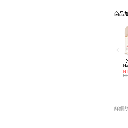
商品加
【
Ha
N
NT
一
NT
瓶
詳細