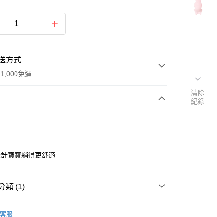
送方式
1,000免運
清除
紀錄
次付款
期付款
0 利率 每期
NT$400
21家銀行
設計寶寶躺得更舒適
0 利率 每期
NT$200
21家銀行
庫商業銀行
第一商業銀行
業銀行
彰化商業銀行
庫商業銀行
第一商業銀行
業儲蓄銀行
台北富邦商業銀行
類 (1)
業銀行
彰化商業銀行
華商業銀行
兆豐國際商業銀行
業儲蓄銀行
台北富邦商業銀行
哺乳椅/哺乳巾/軟墊
小企業銀行
台中商業銀行
華商業銀行
兆豐國際商業銀行
客服
台灣）商業銀行
華泰商業銀行