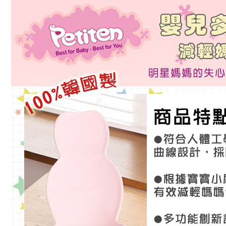
2.基於同
※ 交易是
資料（包
是否繳費成
用，由本
付客戶支
3.完整用
【注意事
１．透過由
交易，需
求債權轉
２．關於
https://aft
３．未成
「AFTE
任。
４．使用「
即時審查
結果請求
５．嚴禁
形，恩沛
動。