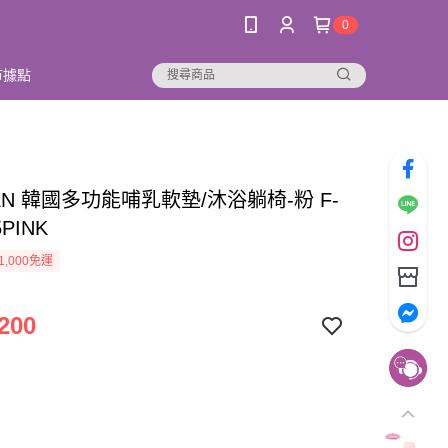
0
市據點
TEN 韓國多功能哺乳軟墊/沐浴躺椅-粉 F-
5PINK
1,000免運
200