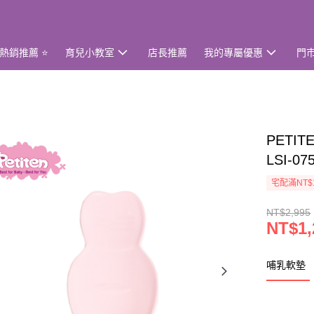
熱銷推薦 ⭐
育兒小教室
店長推薦
我的專屬優惠
門
PETI
LSI-07
宅配滿NT$
NT$2,995
NT$1,
哺乳軟墊