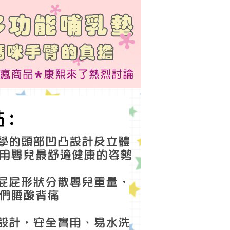
意付款使用「大哥付你分期」之契約關係目的，商店將以您的個人
否成功請以「AFTEE先享後付 」之結帳頁面顯示為準，若有關於
含姓名、電話或地址）提供予台灣大哥大進項蒐集、處理及利
功／繳費後需取消欲退款等相關疑問，請聯繫「AFTEE先享後
公司與您本人進行分期帳單所需資料之確認、核對及更正。
援中心」
https://netprotections.freshdesk.com/support/home
戶服務條款，請詳閱以下連結：
https://oppay.tw/userRule
項】
恩沛科技股份有限公司提供之「AFTEE先享後付」服務完成之
依本服務之必要範圍內提供個人資料，並將交易相關給付款項請
讓予恩沛科技股份有限公司。
個人資料處理事宜，請瀏覽以下網址：
ee.tw/terms/#terms3
年的使用者請事先徵得法定代理人或監護人之同意方可使用
E先享後付」，若未經同意申辦者引起之損失，本公司不負相關責
AFTEE先享後付」時，將依據個別帳號之用戶狀況，依本公司
核予不同之上限額度；若仍有額度不足之情形，本公司將視審查
用戶進行身份認證。
一人註冊多個帳號或使用他人資訊註冊。若發現惡意使用之情
科技股份有限公司將有權停止該用戶之使用額度並採取法律行