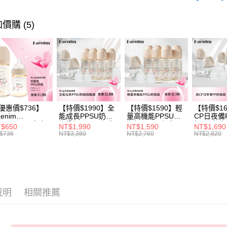
悠遊付
臺灣中
聯邦商
匯豐（
Google Pa
元大商
價購 (5)
聯邦商
玉山商
元大商
大哥付你
台新國
玉山商
相關說明
台灣樂
台新國
【大哥付
台灣樂
AFTEE先
1.本服務
2.付款方
相關說明
流程，驗
【關於「A
ATM付款
完成交易
AFTEE
3.實際核
優惠價$736】
【特價$1990】全
【特價$1590】輕
【特價$1
便利好安
4.訂單成
enim
能成長PPSU奶瓶
量高機能PPSU奶
CP日夜備
１．簡單
OTHING™多合
旗艦組(PPSU奶瓶
瓶組(PPSU奶瓶
組(PP奶
消。如遇
２．便利
$650
NT$1,990
NT$1,590
NT$1,690
運送方式
PPSU防脹氣奶
250ml*4+玻璃奶瓶
250ml*4+玻璃奶瓶
260ml*
無法說明
$736
NT$3,380
NT$2,760
NT$2,820
３．安心
 2入組
240ml*1+玻璃奶瓶
120ml*1+矽膠奶嘴
240ml*
【繳款方
120ml*1+矽膠奶嘴
*8)
120ml*
宅配
1.分期款
【「AFT
M*8+L*8)
M*8+L*8)
醒簡訊。
每筆NT$1
１．於結帳
2.透過簡
付」結帳
帳／街口支
２．訂單
３．收到繳
說明
相關推薦
【注意事
／ATM／
1.本服務
※ 請注意
用戶於交
絡購買商品
款買賣價
先享後付