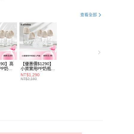
小企業銀行
台中商業銀行
業銀行
遠東國際商業銀行
台灣）商業銀行
華泰商業銀行
y
業銀行
永豐商業銀行
業銀行
遠東國際商業銀行
查看全部
業銀行
星展（台灣）商業銀行
業銀行
永豐商業銀行
分期
際商業銀行
中國信託商業銀行
業銀行
星展（台灣）商業銀行
天信用卡公司
際商業銀行
中國信託商業銀行
你分期使用說明】
天信用卡公司
享後付
由台灣大哥大提供，台灣大哥大用戶可立即使用無須另外申請。
式選擇「大哥付你分期」，訂單成立後會自動跳轉到大哥付的交易
證手機門號後，選擇欲分期的期數、繳款截止日，確認付款後即
FTEE先享後付」】
。
先享後付是「在收到商品之後才付款」的支付方式。 讓您購物簡單
准額度、可分期數及費用金額請依後續交易確認頁面所載為準。
690】高
【優惠價$1290】
心！
立30分鐘內，如未前往確認交易或遇審核未通過，訂單將自動取
PP奶瓶
小資實用PP奶瓶入
：不需註冊會員、不需綁卡、不需儲值。
瓶
門組(PP奶瓶
「轉專審核」未通過狀況，表示未達大哥付你分期系統評分，恕
：只要手機號碼，簡訊認證，即可結帳。
NT$1,290
6+玻璃奶瓶
260ml*3+玻璃奶瓶
評估內容。
NT$2,180
：先確認商品／服務後，再付款。
1+玻璃奶瓶
240m1*1+玻璃奶
式說明】
1+矽膠奶嘴
瓶120m1*1+矽膠
項不併入電信帳單，「大哥付你分期」於每月結算日後寄送繳費提
EE先享後付」結帳流程】
奶嘴M*8)
00，滿NT$1,000(含以上)免運費
方式選擇「AFTEE先享後付」後，將跳轉至「AFTEE先享後
訊連結打開帳單後，可選擇「超商條碼／台灣大直營門市／銀行轉
頁面，進行簡訊認證並確認金額後，即可完成結帳。
付／iPASS MONEY」等通路繳費。
成立數日內，您將收到繳費通知簡訊。
費通知簡訊後14天內，點擊此簡訊中的連結，可透過四大超商
項】
網路銀行／等多元方式進行付款，方視為交易完成。
係由「台灣大哥大股份有限公司」（以下簡稱本公司）所提供，讓
：結帳手續完成當下不需立刻繳費，但若您需要取消訂單，請聯
易時，得透過本服務購買商品或服務，並由商店將買賣／分期付
的店家。未經商家同意取消之訂單仍視為有效，需透過AFTEE
金債權讓與本公司後，依約使用本公司帳單繳交帳款。
繳納相關費用。