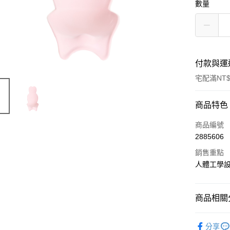
數量
付款與運
宅配滿NT$
付款方式
商品特色
信用卡一
商品編號
2885606
信用卡分
銷售重點
3 期 
人體工學
6 期 
合作金
華南商
合作金
LINE Pay
上海商
商品相關分
華南商
國泰世
Apple Pay
上海商
孕婦用品
臺灣中
國泰世
分享
匯豐（