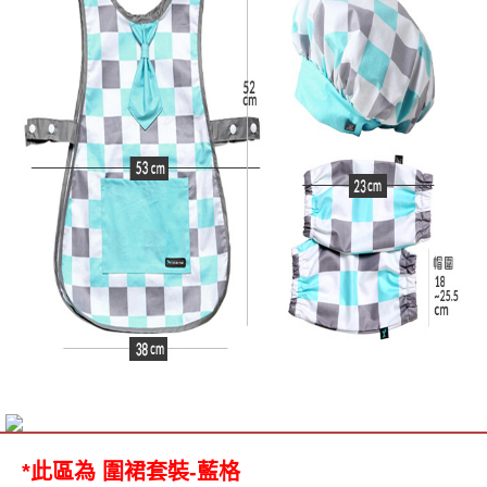
*此區為 圍裙套裝-藍格