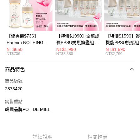
6 期 0 利率 每期
NT$165
21家銀行
合作金庫商業銀行
第一商業銀行
華南商業銀行
彰化商業銀行
合作金庫商業銀行
第一商業銀行
超商取貨付款
上海商業儲蓄銀行
台北富邦商業銀行
華南商業銀行
彰化商業銀行
國泰世華商業銀行
兆豐國際商業銀行
LINE Pay
上海商業儲蓄銀行
台北富邦商業銀行
臺灣中小企業銀行
台中商業銀行
國泰世華商業銀行
兆豐國際商業銀行
【優惠價$736】
【特價$1990】全能成
【特價$1590】
匯豐（台灣）商業銀行
華泰商業銀行
Apple Pay
臺灣中小企業銀行
台中商業銀行
Haenim NOTHING™
長PPSU奶瓶旗艦組
機能PPSU奶瓶組
聯邦商業銀行
遠東國際商業銀行
匯豐（台灣）商業銀行
華泰商業銀行
多合一PPSU防脹氣奶
(PPSU奶瓶
(PPSU奶瓶
NT$650
NT$1,990
NT$1,590
悠遊付
元大商業銀行
永豐商業銀行
NT$736
NT$3,380
NT$2,760
聯邦商業銀行
遠東國際商業銀行
瓶 2入組
250ml*4+玻璃奶瓶
250ml*4+玻璃奶
玉山商業銀行
星展（台灣）商業銀行
元大商業銀行
永豐商業銀行
240ml*1+玻璃奶瓶
120ml*1+矽膠奶嘴
Google Pay
台新國際商業銀行
中國信託商業銀行
玉山商業銀行
星展（台灣）商業銀行
120ml*1+矽膠奶嘴
商品特色
台灣樂天信用卡公司
台新國際商業銀行
中國信託商業銀行
M*8+L*8)
大哥付你分期
商品編號
台灣樂天信用卡公司
相關說明
2873420
【大哥付你分期使用說明】
AFTEE先享後付
1.本服務由台灣大哥大提供，台灣大哥大用戶可立即使用無須另外申請。
銷售重點
2.付款方式選擇「大哥付你分期」，訂單成立後會自動跳轉到大哥付的交易
相關說明
流程，驗證手機門號後，選擇欲分期的期數、繳款截止日，確認付款後即完
韓國品牌POT DE MIEL
【關於「AFTEE先享後付」】
成交易。
ATM付款
AFTEE先享後付是「在收到商品之後才付款」的支付方式。 讓您購物簡單
3.實際核准額度、可分期數及費用金額請依後續交易確認頁面所載為準。
便利好安心！
4.訂單成立30分鐘內，如未前往確認交易或遇審核未通過，訂單將自動取
１．簡單：不需註冊會員、不需綁卡、不需儲值。
運送方式
消。如遇「轉專審核」未通過狀況，表示未達大哥付你分期系統評分，恕無
２．便利：只要手機號碼，簡訊認證，即可結帳。
法說明評估內容。
詳細說明
相關推薦
３．安心：先確認商品／服務後，再付款。
全家取貨付款