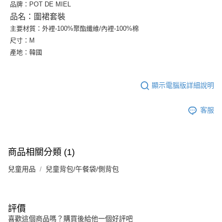
品牌：POT DE MIEL
品名：圍裙套裝
主要材質：外裡-100%聚酯纖維/內裡-100%棉
尺寸：M
產地：韓國
顯示電腦版詳細說明
客服
商品相關分類 (1)
兒童用品
兒童背包/午餐袋/側背包
評價
喜歡這個商品嗎？購買後給他一個好評吧