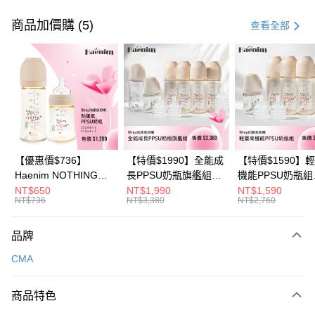
付款方式
信用卡一次付款
商品加價購 (5)
查看全部
信用卡分期付款
3 期 0 利率 每期
NT$70
21家銀行
6 期 0 利率 每期
NT$35
21家銀行
合作金庫商業銀行
第一商業銀行
華南商業銀行
彰化商業銀行
合作金庫商業銀行
第一商業銀行
超商取貨付款
上海商業儲蓄銀行
台北富邦商業銀行
華南商業銀行
彰化商業銀行
國泰世華商業銀行
兆豐國際商業銀行
LINE Pay
上海商業儲蓄銀行
台北富邦商業銀行
臺灣中小企業銀行
台中商業銀行
國泰世華商業銀行
兆豐國際商業銀行
【優惠價$736】
【特價$1990】全能成
【特價$1590】
匯豐（台灣）商業銀行
華泰商業銀行
Apple Pay
臺灣中小企業銀行
台中商業銀行
Haenim NOTHING™
長PPSU奶瓶旗艦組
機能PPSU奶瓶組
聯邦商業銀行
遠東國際商業銀行
匯豐（台灣）商業銀行
華泰商業銀行
多合一PPSU防脹氣奶
(PPSU奶瓶
(PPSU奶瓶
NT$650
NT$1,990
NT$1,590
悠遊付
元大商業銀行
永豐商業銀行
NT$736
NT$3,380
NT$2,760
聯邦商業銀行
遠東國際商業銀行
瓶 2入組
250ml*4+玻璃奶瓶
250ml*4+玻璃奶
玉山商業銀行
星展（台灣）商業銀行
元大商業銀行
永豐商業銀行
240ml*1+玻璃奶瓶
120ml*1+矽膠奶嘴
Google Pay
台新國際商業銀行
中國信託商業銀行
玉山商業銀行
星展（台灣）商業銀行
120ml*1+矽膠奶嘴
品牌
台灣樂天信用卡公司
台新國際商業銀行
中國信託商業銀行
M*8+L*8)
大哥付你分期
CMA
台灣樂天信用卡公司
相關說明
【大哥付你分期使用說明】
AFTEE先享後付
商品特色
1.本服務由台灣大哥大提供，台灣大哥大用戶可立即使用無須另外申請。
2.付款方式選擇「大哥付你分期」，訂單成立後會自動跳轉到大哥付的交易
相關說明