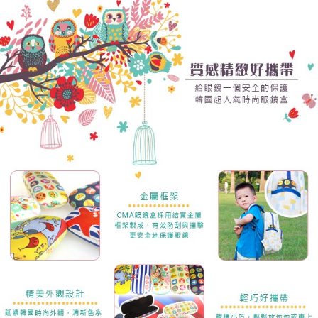
https://aftee.tw/terms/#terms3
３．未成年的使用者請事先徵得法定代理人或監護人之同意方可使用
「AFTEE先享後付」，若未經同意申辦者引起之損失，本公司不負相關責
任。
４．使用「AFTEE先享後付」時，將依據個別帳號之用戶狀況，依本公司即
時審查核予不同之上限額度；若仍有額度不足之情形，本公司將視審查結果
請求用戶進行身份認證。
５．嚴禁一人註冊多個帳號或使用他人資訊註冊。若發現惡意使用之情形，
恩沛科技股份有限公司將有權停止該用戶之使用額度並採取法律行動。