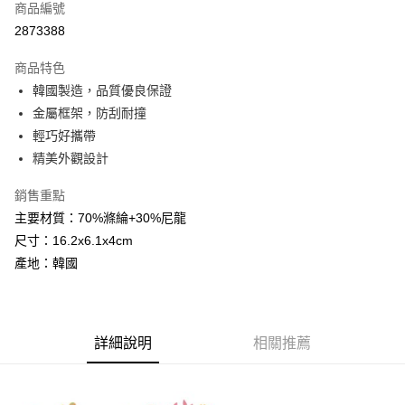
流程，驗證手機門號後，選擇欲分期的期數、繳款截止日，確認付款後即完
商品編號
【關於「AFTEE先享後付」】
成交易。
ATM付款
2873388
AFTEE先享後付是「在收到商品之後才付款」的支付方式。 讓您購物簡單
3.實際核准額度、可分期數及費用金額請依後續交易確認頁面所載為準。
便利好安心！
4.訂單成立30分鐘內，如未前往確認交易或遇審核未通過，訂單將自動取
１．簡單：不需註冊會員、不需綁卡、不需儲值。
商品特色
運送方式
消。如遇「轉專審核」未通過狀況，表示未達大哥付你分期系統評分，恕無
２．便利：只要手機號碼，簡訊認證，即可結帳。
法說明評估內容。
韓國製造，品質優良保證
３．安心：先確認商品／服務後，再付款。
全家取貨付款
【繳款方式說明】
金屬框架，防刮耐撞
1.分期款項不併入電信帳單，「大哥付你分期」於每月結算日後寄送繳費提
每筆NT$60，滿NT$1,000(含以上)免運費
【「AFTEE先享後付」結帳流程】
輕巧好攜帶
醒簡訊。
１．於結帳方式選擇「AFTEE先享後付」後，將跳轉至「AFTEE先享後付」
2.透過簡訊連結打開帳單後，可選擇「超商條碼／台灣大直營門市／銀行轉
精美外觀設計
付款後全家取貨
結帳頁面，進行簡訊認證並確認金額後，即可完成結帳。
帳／街口支付／iPASS MONEY」等通路繳費。
２．訂單成立數日內，您將收到繳費通知簡訊。
每筆NT$60，滿NT$1,000(含以上)免運費
３．收到繳費通知簡訊後14天內，點擊此簡訊中的連結，可透過四大超商／
銷售重點
【注意事項】
ATM／網路銀行／等多元方式進行付款，方視為交易完成。
7-11取貨付款
主要材質：70%滌綸+30%尼龍
1.本服務係由「台灣大哥大股份有限公司」（以下簡稱本公司）所提供，讓
※ 請注意：結帳手續完成當下不需立刻繳費，但若您需要取消訂單，請聯絡
用戶於交易時，得透過本服務購買商品或服務，並由商店將買賣／分期付款
尺寸：16.2x6.1x4cm
每筆NT$60，滿NT$1,000(含以上)免運費
購買商品的店家。未經商家同意取消之訂單仍視為有效，需透過AFTEE先享
買賣價金債權讓與本公司後，依約使用本公司帳單繳交帳款。
後付繳納相關費用。
產地：韓國
2.基於同意付款使用「大哥付你分期」之契約關係目的，商店將以您的個人
付款後7-11取貨
※ 交易是否成功請以「AFTEE先享後付 」之結帳頁面顯示為準，若有關於
資料（包含姓名、電話或地址）提供予台灣大哥大進項蒐集、處理及利用，
是否繳費成功／繳費後需取消欲退款等相關疑問，請聯繫「AFTEE先享後付
每筆NT$60，滿NT$1,000(含以上)免運費
由本公司與您本人進行分期帳單所需資料之確認、核對及更正。
客戶支援中心」
https://netprotections.freshdesk.com/support/home
3.完整用戶服務條款，請詳閱以下連結：
https://oppay.tw/userRule
宅配
【注意事項】
詳細說明
相關推薦
１．透過由恩沛科技股份有限公司提供之「AFTEE先享後付」服務完成之交
每筆NT$100，滿NT$1,000(含以上)免運費
易，需依本服務之必要範圍內提供個人資料，並將交易相關給付款項請求債
權轉讓予恩沛科技股份有限公司。
２．關於個人資料處理事宜，請瀏覽以下網址：