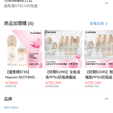
付款與運送方式
超取滿NT$1,000免運
付款方式
信用卡一次付款
商品加價購 (5)
查看全部
信用卡分期付款
3 期 0 利率 每期
NT$296
21家銀行
6 期 0 利率 每期
NT$148
21家銀行
合作金庫商業銀行
第一商業銀行
華南商業銀行
彰化商業銀行
合作金庫商業銀行
第一商業銀行
超商取貨付款
上海商業儲蓄銀行
台北富邦商業銀行
華南商業銀行
彰化商業銀行
國泰世華商業銀行
兆豐國際商業銀行
LINE Pay
上海商業儲蓄銀行
台北富邦商業銀行
臺灣中小企業銀行
台中商業銀行
國泰世華商業銀行
兆豐國際商業銀行
【優惠價$736】
【特價$1990】全能成
【特價$1590】
匯豐（台灣）商業銀行
華泰商業銀行
Apple Pay
臺灣中小企業銀行
台中商業銀行
Haenim NOTHING™
長PPSU奶瓶旗艦組
機能PPSU奶瓶組
聯邦商業銀行
遠東國際商業銀行
匯豐（台灣）商業銀行
華泰商業銀行
多合一PPSU防脹氣奶
(PPSU奶瓶
(PPSU奶瓶
NT$650
NT$1,990
NT$1,590
悠遊付
元大商業銀行
永豐商業銀行
NT$736
NT$3,380
NT$2,760
聯邦商業銀行
遠東國際商業銀行
瓶 2入組
250ml*4+玻璃奶瓶
250ml*4+玻璃奶
玉山商業銀行
星展（台灣）商業銀行
元大商業銀行
永豐商業銀行
240ml*1+玻璃奶瓶
120ml*1+矽膠奶嘴
Google Pay
台新國際商業銀行
中國信託商業銀行
玉山商業銀行
星展（台灣）商業銀行
120ml*1+矽膠奶嘴
品牌
台灣樂天信用卡公司
台新國際商業銀行
中國信託商業銀行
M*8+L*8)
大哥付你分期
idol eyes
台灣樂天信用卡公司
相關說明