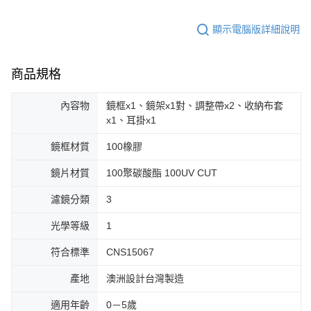
顯示電腦版詳細說明
商品規格
內容物
鏡框x1、鏡架x1對、調整帶x2、收納布套
x1、耳掛x1
鏡框材質
100橡膠
鏡片材質
100聚碳酸酯 100UV CUT
濾鏡分類
3
光學等級
1
符合標準
CNS15067
產地
澳洲設計台灣製造
適用年齡
0－5歲