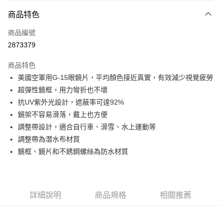
【大哥付你分期使用說明】
AFTEE先享後付
商品特色
1.本服務由台灣大哥大提供，台灣大哥大用戶可立即使用無須另外申請。
2.付款方式選擇「大哥付你分期」，訂單成立後會自動跳轉到大哥付的交易
相關說明
流程，驗證手機門號後，選擇欲分期的期數、繳款截止日，確認付款後即完
商品編號
【關於「AFTEE先享後付」】
成交易。
ATM付款
2873379
AFTEE先享後付是「在收到商品之後才付款」的支付方式。 讓您購物簡單
3.實際核准額度、可分期數及費用金額請依後續交易確認頁面所載為準。
便利好安心！
4.訂單成立30分鐘內，如未前往確認交易或遇審核未通過，訂單將自動取
１．簡單：不需註冊會員、不需綁卡、不需儲值。
商品特色
運送方式
消。如遇「轉專審核」未通過狀況，表示未達大哥付你分期系統評分，恕無
２．便利：只要手機號碼，簡訊認證，即可結帳。
法說明評估內容。
美國空軍用G-15眼鏡片，平均顏色接近真實，有效減少視覺疲勞
３．安心：先確認商品／服務後，再付款。
全家取貨付款
【繳款方式說明】
超彈性鏡框，用力彎折也不壞
1.分期款項不併入電信帳單，「大哥付你分期」於每月結算日後寄送繳費提
每筆NT$60，滿NT$1,000(含以上)免運費
【「AFTEE先享後付」結帳流程】
抗UV紫外光設計，遮蔽率可達92%
醒簡訊。
１．於結帳方式選擇「AFTEE先享後付」後，將跳轉至「AFTEE先享後付」
2.透過簡訊連結打開帳單後，可選擇「超商條碼／台灣大直營門市／銀行轉
鏡架不容易滑落，戴上也方便
付款後全家取貨
結帳頁面，進行簡訊認證並確認金額後，即可完成結帳。
帳／街口支付／iPASS MONEY」等通路繳費。
２．訂單成立數日內，您將收到繳費通知簡訊。
調整帶設計，適合自行車、滑雪、水上運動等
每筆NT$60，滿NT$1,000(含以上)免運費
３．收到繳費通知簡訊後14天內，點擊此簡訊中的連結，可透過四大超商／
【注意事項】
調整帶為潛水布材質
ATM／網路銀行／等多元方式進行付款，方視為交易完成。
7-11取貨付款
1.本服務係由「台灣大哥大股份有限公司」（以下簡稱本公司）所提供，讓
鏡框、鏡片和不銹鋼螺絲為防水材質
※ 請注意：結帳手續完成當下不需立刻繳費，但若您需要取消訂單，請聯絡
用戶於交易時，得透過本服務購買商品或服務，並由商店將買賣／分期付款
每筆NT$60，滿NT$1,000(含以上)免運費
購買商品的店家。未經商家同意取消之訂單仍視為有效，需透過AFTEE先享
買賣價金債權讓與本公司後，依約使用本公司帳單繳交帳款。
後付繳納相關費用。
2.基於同意付款使用「大哥付你分期」之契約關係目的，商店將以您的個人
付款後7-11取貨
※ 交易是否成功請以「AFTEE先享後付 」之結帳頁面顯示為準，若有關於
資料（包含姓名、電話或地址）提供予台灣大哥大進項蒐集、處理及利用，
是否繳費成功／繳費後需取消欲退款等相關疑問，請聯繫「AFTEE先享後付
每筆NT$60，滿NT$1,000(含以上)免運費
由本公司與您本人進行分期帳單所需資料之確認、核對及更正。
詳細說明
商品規格
相關推薦
客戶支援中心」
https://netprotections.freshdesk.com/support/home
3.完整用戶服務條款，請詳閱以下連結：
https://oppay.tw/userRule
宅配
【注意事項】