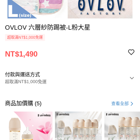
OVLOV 六層紗防踢被-L粉大星
超取滿NT$1,000免運
NT$1,490
付款與運送方式
超取滿NT$1,000免運
付款方式
信用卡一次付款
商品加價購 (5)
查看全部
信用卡分期付款
3 期 0 利率 每期
NT$496
21家銀行
6 期 0 利率 每期
NT$248
21家銀行
合作金庫商業銀行
第一商業銀行