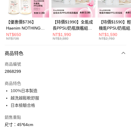
華南商業銀行
彰化商業銀行
合作金庫商業銀行
第一商業銀行
超商取貨付款
上海商業儲蓄銀行
台北富邦商業銀行
華南商業銀行
彰化商業銀行
國泰世華商業銀行
兆豐國際商業銀行
LINE Pay
上海商業儲蓄銀行
台北富邦商業銀行
臺灣中小企業銀行
台中商業銀行
國泰世華商業銀行
兆豐國際商業銀行
【優惠價$736】
【特價$1990】全能成
【特價$1590】
匯豐（台灣）商業銀行
華泰商業銀行
Apple Pay
臺灣中小企業銀行
台中商業銀行
Haenim NOTHING™
長PPSU奶瓶旗艦組
機能PPSU奶瓶組
聯邦商業銀行
遠東國際商業銀行
匯豐（台灣）商業銀行
華泰商業銀行
多合一PPSU防脹氣奶
(PPSU奶瓶
(PPSU奶瓶
NT$650
NT$1,990
NT$1,590
悠遊付
元大商業銀行
永豐商業銀行
NT$736
NT$3,380
NT$2,760
聯邦商業銀行
遠東國際商業銀行
瓶 2入組
250ml*4+玻璃奶瓶
250ml*4+玻璃奶
玉山商業銀行
星展（台灣）商業銀行
元大商業銀行
永豐商業銀行
240ml*1+玻璃奶瓶
120ml*1+矽膠奶嘴
Google Pay
台新國際商業銀行
中國信託商業銀行
玉山商業銀行
星展（台灣）商業銀行
120ml*1+矽膠奶嘴
商品特色
台灣樂天信用卡公司
台新國際商業銀行
中國信託商業銀行
M*8+L*8)
大哥付你分期
商品編號
台灣樂天信用卡公司
相關說明
2868299
【大哥付你分期使用說明】
AFTEE先享後付
1.本服務由台灣大哥大提供，台灣大哥大用戶可立即使用無須另外申請。
商品特色
2.付款方式選擇「大哥付你分期」，訂單成立後會自動跳轉到大哥付的交易
相關說明
流程，驗證手機門號後，選擇欲分期的期數、繳款截止日，確認付款後即完
100%日本製造
【關於「AFTEE先享後付」】
成交易。
ATM付款
AFTEE先享後付是「在收到商品之後才付款」的支付方式。 讓您購物簡單
越洗越鬆軟舒服
3.實際核准額度、可分期數及費用金額請依後續交易確認頁面所載為準。
便利好安心！
4.訂單成立30分鐘內，如未前往確認交易或遇審核未通過，訂單將自動取
日本檢驗合格
１．簡單：不需註冊會員、不需綁卡、不需儲值。
運送方式
消。如遇「轉專審核」未通過狀況，表示未達大哥付你分期系統評分，恕無
２．便利：只要手機號碼，簡訊認證，即可結帳。
法說明評估內容。
銷售重點
３．安心：先確認商品／服務後，再付款。
全家取貨付款
【繳款方式說明】
尺寸：45*64cm
1.分期款項不併入電信帳單，「大哥付你分期」於每月結算日後寄送繳費提
每筆NT$60，滿NT$1,000(含以上)免運費
【「AFTEE先享後付」結帳流程】
醒簡訊。