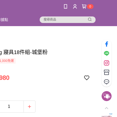
0
市據點
ing 寢具18件組-城堡粉
1,000免運
980