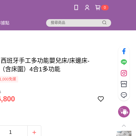
0
市據點
na 西班牙手工多功能嬰兒床/床邊床-
do（含床圍）4合1多功能
1,000免運
0
,800