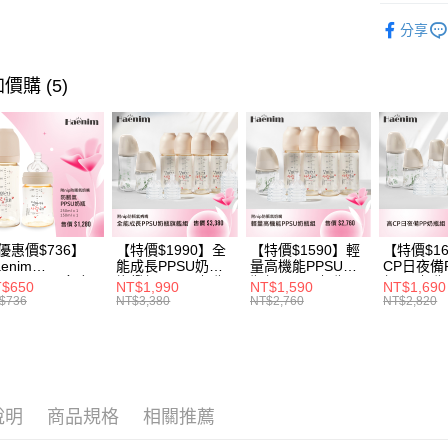
是否繳費成
嬰兒床
用，由本
付客戶支
分享
3.完整用
【注意事
１．透過由
價購 (5)
交易，需
求債權轉
２．關於
https://aft
３．未成
「AFTE
任。
４．使用「
即時審查
優惠價$736】
【特價$1990】全
【特價$1590】輕
【特價$1
結果請求
enim
能成長PPSU奶瓶
量高機能PPSU奶
CP日夜備
５．嚴禁
OTHING™多合
旗艦組(PPSU奶瓶
瓶組(PPSU奶瓶
組(PP奶
$650
NT$1,990
NT$1,590
NT$1,690
形，恩沛
PPSU防脹氣奶
250ml*4+玻璃奶瓶
250ml*4+玻璃奶瓶
260ml*
$736
NT$3,380
NT$2,760
NT$2,820
動。
 2入組
240ml*1+玻璃奶瓶
120ml*1+矽膠奶嘴
240ml*
120ml*1+矽膠奶嘴
*8)
120ml*
M*8+L*8)
M*8+L*8)
說明
商品規格
相關推薦