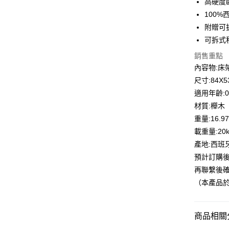
高硬度
Google Pa
元大商
聯邦商
100
玉山商
元大商
大哥付你
台新國
附贈可
玉山商
相關說明
台灣樂
可拆式
台新國
【大哥付
台灣樂
AFTEE先
1.本服務
銷售重點
2.付款方
相關說明
內容物:床
流程，驗
【關於「A
尺寸:84X5
ATM付款
完成交易
AFTEE
3.實際核
便利好安
適用年齡:0
4.訂單成
１．簡單
材質:櫸木
消。如遇
２．便利
運送方式
無法說明
重量:16.97
３．安心
【繳款方
載重量:20k
宅配
1.分期款
【「AFT
產地:西班
醒簡訊。
每筆NT$1
１．於結帳
2.透過簡
預計訂購後
付」結帳
帳／街口支
２．訂單
再聯繫後
３．收到繳
（本產品
【注意事
／ATM／
1.本服務
※ 請注意
用戶於交
絡購買商品
款買賣價
先享後付
商品相關分
2.基於同
※ 交易是
資料（包