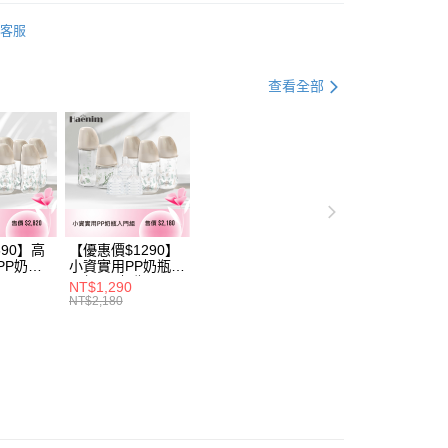
功／繳費後需取消欲退款等相關疑問，請聯繫「AFTEE先享後
小床
公司與您本人進行分期帳單所需資料之確認、核對及更正。
援中心」
https://netprotections.freshdesk.com/support/home
客服
戶服務條款，請詳閱以下連結：
https://oppay.tw/userRule
項】
恩沛科技股份有限公司提供之「AFTEE先享後付」服務完成之
查看全部
依本服務之必要範圍內提供個人資料，並將交易相關給付款項請
讓予恩沛科技股份有限公司。
個人資料處理事宜，請瀏覽以下網址：
ee.tw/terms/#terms3
年的使用者請事先徵得法定代理人或監護人之同意方可使用
E先享後付」，若未經同意申辦者引起之損失，本公司不負相關責
AFTEE先享後付」時，將依據個別帳號之用戶狀況，依本公司
核予不同之上限額度；若仍有額度不足之情形，本公司將視審查
690】高
【優惠價$1290】
用戶進行身份認證。
PP奶瓶
小資實用PP奶瓶入
一人註冊多個帳號或使用他人資訊註冊。若發現惡意使用之情
瓶
門組(PP奶瓶
NT$1,290
科技股份有限公司將有權停止該用戶之使用額度並採取法律行
6+玻璃奶瓶
260ml*3+玻璃奶瓶
NT$2,180
1+玻璃奶瓶
240m1*1+玻璃奶
1+矽膠奶嘴
瓶120m1*1+矽膠
奶嘴M*8)