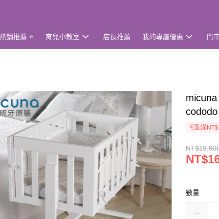
熱銷推薦 ⭐
育兒小教室
店長推薦
我的專屬優惠
門
micu
codo
宅配滿NT$
NT$19,90
NT$16
數量