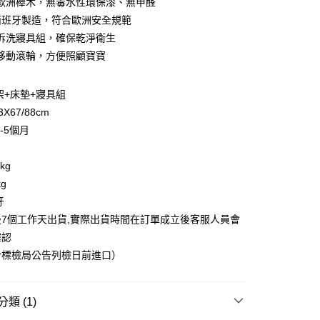
歐洲櫸木，無毒水性環保漆、無甲醛
y
業銀行
永豐商業銀行
業銀行
遠東國際商業銀行
%西班牙製造，符合歐洲安全規範
業銀行
星展（台灣）商業銀行
業銀行
永豐商業銀行
分期
際商業銀行
中國信託商業銀行
拆洗寢具組，確保乾淨衛生
業銀行
星展（台灣）商業銀行
天信用卡公司
移動滾輪，方便照顧寶寶
際商業銀行
中國信託商業銀行
你分期使用說明】
天信用卡公司
享後付
由台灣大哥大提供，台灣大哥大用戶可立即使用無須另外申請。
式選擇「大哥付你分期」，訂單成立後會自動跳轉到大哥付的交易
架+床墊+寢具組
證手機門號後，選擇欲分期的期數、繳款截止日，確認付款後即
FTEE先享後付」】
3X67/88cm
。
先享後付是「在收到商品之後才付款」的支付方式。 讓您購物簡單
准額度、可分期數及費用金額請依後續交易確認頁面所載為準。
心！
-5個月
立30分鐘內，如未前往確認交易或遇審核未通過，訂單將自動取
：不需註冊會員、不需綁卡、不需儲值。
「轉專審核」未通過狀況，表示未達大哥付你分期系統評分，恕
：只要手機號碼，簡訊認證，即可結帳。
評估內容。
kg
：先確認商品／服務後，再付款。
式說明】
g
項不併入電信帳單，「大哥付你分期」於每月結算日後寄送繳費提
EE先享後付」結帳流程】
牙
00，滿NT$1,000(含以上)免運費
方式選擇「AFTEE先享後付」後，將跳轉至「AFTEE先享後
訊連結打開帳單後，可選擇「超商條碼／台灣大直營門市／銀行轉
7個工作天出貨,實際出貨時間在訂單成立後客服人員會
頁面，進行簡訊認證並確認金額後，即可完成結帳。
付／iPASS MONEY」等通路繳費。
成立數日內，您將收到繳費通知簡訊。
確認
費通知簡訊後14天內，點擊此簡訊中的連結，可透過四大超商
於標檢局公告列檢日前進口）
項】
網路銀行／等多元方式進行付款，方視為交易完成。
係由「台灣大哥大股份有限公司」（以下簡稱本公司）所提供，讓
：結帳手續完成當下不需立刻繳費，但若您需要取消訂單，請聯
易時，得透過本服務購買商品或服務，並由商店將買賣／分期付
的店家。未經商家同意取消之訂單仍視為有效，需透過AFTEE
金債權讓與本公司後，依約使用本公司帳單繳交帳款。
繳納相關費用。
類 (1)
意付款使用「大哥付你分期」之契約關係目的，商店將以您的個人
否成功請以「AFTEE先享後付 」之結帳頁面顯示為準，若有關於
含姓名、電話或地址）提供予台灣大哥大進項蒐集、處理及利