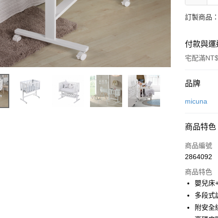
訂製商品：
付款與運
宅配滿NT$
付款方式
品牌
信用卡一
micuna
信用卡分
商品特色
3 期 
商品編號
6 期 
合作金
2864092
華南商
合作金
LINE Pay
上海商
商品特色
華南商
國泰世
嬰兒床
Apple Pay
上海商
臺灣中
多段式
國泰世
匯豐（
悠遊付
臺灣中
附安全
聯邦商
匯豐（