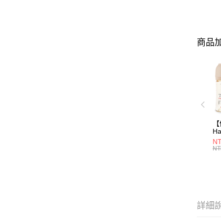
商品加
【
Ha
N
NT
一
NT
瓶
詳細