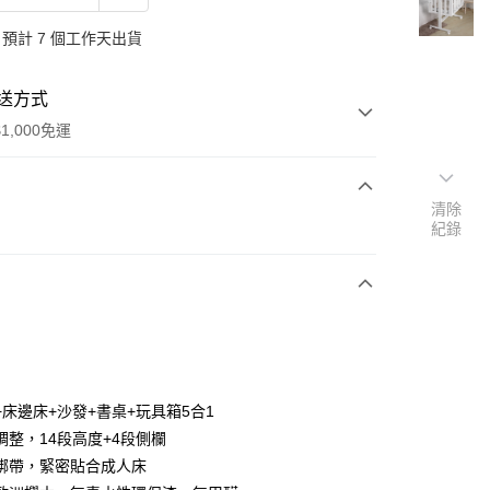
預計 7 個工作天出貨
送方式
1,000免運
清除
次付款
紀錄
期付款
0 利率 每期
NT$5,600
21家銀行
0 利率 每期
NT$2,800
21家銀行
庫商業銀行
第一商業銀行
業銀行
彰化商業銀行
庫商業銀行
第一商業銀行
業儲蓄銀行
台北富邦商業銀行
業銀行
彰化商業銀行
華商業銀行
兆豐國際商業銀行
+床邊床+沙發+書桌+玩具箱5合1
業儲蓄銀行
台北富邦商業銀行
小企業銀行
台中商業銀行
調整，14段高度+4段側欄
華商業銀行
兆豐國際商業銀行
台灣）商業銀行
華泰商業銀行
小企業銀行
台中商業銀行
綁帶，緊密貼合成人床
業銀行
遠東國際商業銀行
台灣）商業銀行
華泰商業銀行