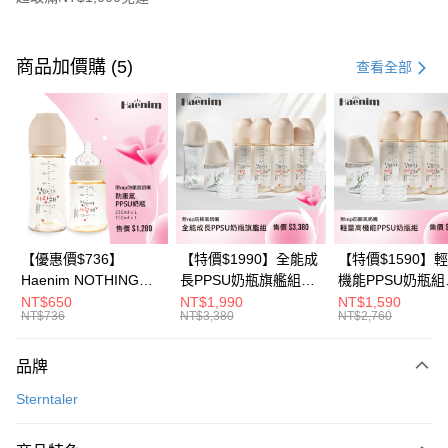
付款方式
信用卡一次付款
商品加價購 (5)
查看全部
信用卡分期付款
3 期 0 利率 每期
NT$116
21家銀行
6 期 0 利率 每期
NT$58
21家銀行
合作金庫商業銀行
第一商業銀行
華南商業銀行
彰化商業銀行
合作金庫商業銀行
第一商業銀行
超商取貨付款
上海商業儲蓄銀行
台北富邦商業銀行
華南商業銀行
彰化商業銀行
國泰世華商業銀行
兆豐國際商業銀行
LINE Pay
上海商業儲蓄銀行
台北富邦商業銀行
臺灣中小企業銀行
台中商業銀行
國泰世華商業銀行
兆豐國際商業銀行
【優惠價$736】
【特價$1990】全能成
【特價$1590】
匯豐（台灣）商業銀行
華泰商業銀行
Apple Pay
臺灣中小企業銀行
台中商業銀行
Haenim NOTHING™
長PPSU奶瓶旗艦組
機能PPSU奶瓶組
聯邦商業銀行
遠東國際商業銀行
匯豐（台灣）商業銀行
華泰商業銀行
多合一PPSU防脹氣奶
(PPSU奶瓶
(PPSU奶瓶
NT$650
NT$1,990
NT$1,590
悠遊付
元大商業銀行
永豐商業銀行
NT$736
NT$3,380
NT$2,760
聯邦商業銀行
遠東國際商業銀行
瓶 2入組
250ml*4+玻璃奶瓶
250ml*4+玻璃奶
玉山商業銀行
星展（台灣）商業銀行
元大商業銀行
永豐商業銀行
240ml*1+玻璃奶瓶
120ml*1+矽膠奶嘴
Google Pay
台新國際商業銀行
中國信託商業銀行
玉山商業銀行
星展（台灣）商業銀行
120ml*1+矽膠奶嘴
品牌
台灣樂天信用卡公司
台新國際商業銀行
中國信託商業銀行
M*8+L*8)
大哥付你分期
Sterntaler
台灣樂天信用卡公司
相關說明
【大哥付你分期使用說明】
AFTEE先享後付