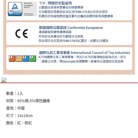
數量：1入
材質：95%棉,5%彈性纖維
產地：中國
尺寸：14x18cm
顏色：紅、粉紅