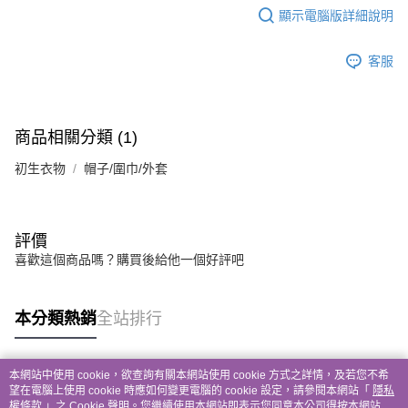
顯示電腦版詳細說明
客服
商品相關分類 (1)
初生衣物
帽子/圍巾/外套
評價
喜歡這個商品嗎？購買後給他一個好評吧
本分類熱銷
全站排行
本網站中使用 cookie，欲查詢有關本網站使用 cookie 方式之詳情，及若您不希
熱門標籤
望在電腦上使用 cookie 時應如何變更電腦的 cookie 設定，請參閱本網站「
隱私
權條款
」之 Cookie 聲明。您繼續使用本網站即表示您同意本公司得按本網站使