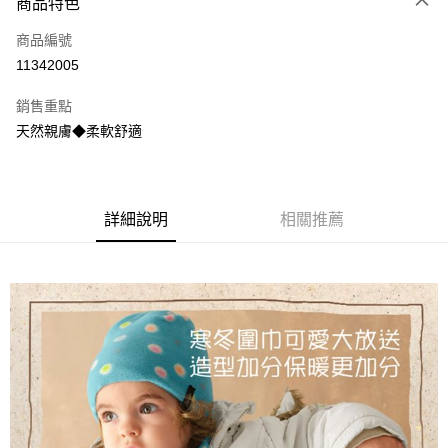
商品特色
1.本服務由台灣大哥大提供，台灣大哥大用戶可立即使用無須另外申請。
2.付款方式選擇「大哥付你分期」，訂單成立後會自動跳轉到大哥付的交易
相關說明
流程，驗證手機門號後，選擇欲分期的期數、繳款截止日，確認付款後即完
商品編號
【關於「AFTEE先享後付」】
成交易。
ATM付款
11342005
AFTEE先享後付是「在收到商品之後才付款」的支付方式。 讓您購物簡單
3.實際核准額度、可分期數及費用金額請依後續交易確認頁面所載為準。
便利好安心！
4.訂單成立30分鐘內，如未前往確認交易或遇審核未通過，訂單將自動取
１．簡單：不需註冊會員、不需綁卡、不需儲值。
銷售重點
運送方式
消。如遇「轉專審核」未通過狀況，表示未達大哥付你分期系統評分，恕無
２．便利：只要手機號碼，簡訊認證，即可結帳。
法說明評估內容。
天然親膚◆柔軟舒適
３．安心：先確認商品／服務後，再付款。
全家取貨付款
【繳款方式說明】
1.分期款項不併入電信帳單，「大哥付你分期」於每月結算日後寄送繳費提
每筆NT$60，滿NT$1,000(含以上)免運費
【「AFTEE先享後付」結帳流程】
醒簡訊。
１．於結帳方式選擇「AFTEE先享後付」後，將跳轉至「AFTEE先享後付」
2.透過簡訊連結打開帳單後，可選擇「超商條碼／台灣大直營門市／銀行轉
付款後全家取貨
結帳頁面，進行簡訊認證並確認金額後，即可完成結帳。
詳細說明
相關推薦
帳／街口支付／iPASS MONEY」等通路繳費。
２．訂單成立數日內，您將收到繳費通知簡訊。
每筆NT$60，滿NT$1,000(含以上)免運費
３．收到繳費通知簡訊後14天內，點擊此簡訊中的連結，可透過四大超商／
【注意事項】
ATM／網路銀行／等多元方式進行付款，方視為交易完成。
7-11取貨付款
1.本服務係由「台灣大哥大股份有限公司」（以下簡稱本公司）所提供，讓
※ 請注意：結帳手續完成當下不需立刻繳費，但若您需要取消訂單，請聯絡
用戶於交易時，得透過本服務購買商品或服務，並由商店將買賣／分期付款
每筆NT$60，滿NT$1,000(含以上)免運費
購買商品的店家。未經商家同意取消之訂單仍視為有效，需透過AFTEE先享
買賣價金債權讓與本公司後，依約使用本公司帳單繳交帳款。
後付繳納相關費用。
2.基於同意付款使用「大哥付你分期」之契約關係目的，商店將以您的個人
付款後7-11取貨
※ 交易是否成功請以「AFTEE先享後付 」之結帳頁面顯示為準，若有關於
資料（包含姓名、電話或地址）提供予台灣大哥大進項蒐集、處理及利用，
是否繳費成功／繳費後需取消欲退款等相關疑問，請聯繫「AFTEE先享後付
每筆NT$60，滿NT$1,000(含以上)免運費
由本公司與您本人進行分期帳單所需資料之確認、核對及更正。
客戶支援中心」
https://netprotections.freshdesk.com/support/home
3.完整用戶服務條款，請詳閱以下連結：
https://oppay.tw/userRule
宅配
【注意事項】
１．透過由恩沛科技股份有限公司提供之「AFTEE先享後付」服務完成之交
每筆NT$100，滿NT$1,000(含以上)免運費
易，需依本服務之必要範圍內提供個人資料，並將交易相關給付款項請求債