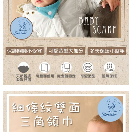
權轉讓予恩沛科技股份有限公司。
２．關於個人資料處理事宜，請瀏覽以下網址：
https://aftee.tw/terms/#terms3
３．未成年的使用者請事先徵得法定代理人或監護人之同意方可使用
「AFTEE先享後付」，若未經同意申辦者引起之損失，本公司不負相關責
任。
４．使用「AFTEE先享後付」時，將依據個別帳號之用戶狀況，依本公司即
時審查核予不同之上限額度；若仍有額度不足之情形，本公司將視審查結果
請求用戶進行身份認證。
５．嚴禁一人註冊多個帳號或使用他人資訊註冊。若發現惡意使用之情形，
恩沛科技股份有限公司將有權停止該用戶之使用額度並採取法律行動。