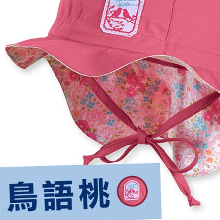
即時審查
結果請求
５．嚴禁
形，恩沛
動。