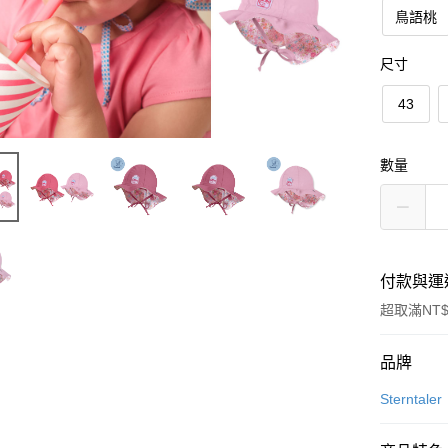
鳥語桃
尺寸
43
數量
付款與運
超取滿NT$
付款方式
品牌
信用卡一
Sterntaler
信用卡分