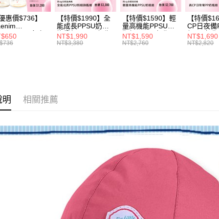
運送方式
無法說明
３．安心
【繳款方
優惠價$736】
【特價$1990】全
【特價$1590】輕
【特價$1
全家取貨
1.分期款
【「AFT
enim
能成長PPSU奶瓶
量高機能PPSU奶
CP日夜備
醒簡訊。
每筆NT$6
１．於結帳
OTHING™多合
旗艦組(PPSU奶瓶
瓶組(PPSU奶瓶
組(PP奶
$650
NT$1,990
NT$1,590
NT$1,690
2.透過簡
PPSU防脹氣奶
250ml*4+玻璃奶瓶
250ml*4+玻璃奶瓶
260ml*
付」結帳
$736
NT$3,380
NT$2,760
NT$2,820
帳／街口支
 2入組
240ml*1+玻璃奶瓶
120ml*1+矽膠奶嘴
240ml*
付款後全
２．訂單
120ml*1+矽膠奶嘴
*8)
120ml*
３．收到繳
每筆NT$6
M*8+L*8)
M*8+L*8)
【注意事
／ATM／
1.本服務
※ 請注意
7-11取貨
用戶於交
絡購買商品
款買賣價
先享後付
每筆NT$6
說明
相關推薦
2.基於同
※ 交易是
資料（包
是否繳費成
付款後7-1
用，由本
付客戶支
每筆NT$6
3.完整用
【注意事
宅配
１．透過由
交易，需
每筆NT$1
求債權轉
２．關於
https://aft
３．未成
「AFTE
任。
４．使用「