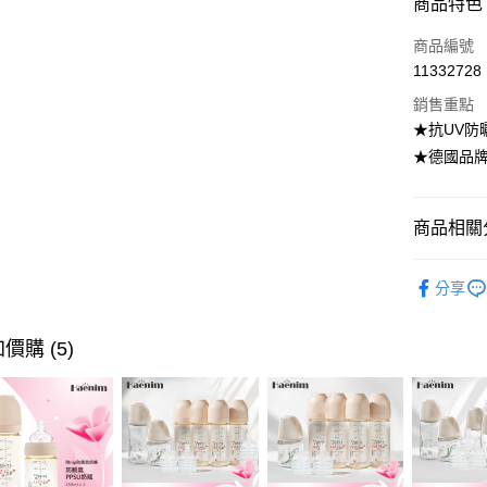
商品特色
3 期 
商品編號
6 期 
合作金
11332728
華南商
合作金
超商取貨
上海商
銷售重點
華南商
國泰世
★抗UV防曬
LINE Pay
上海商
臺灣中
★德國品牌S
國泰世
匯豐（
Apple Pay
臺灣中
聯邦商
匯豐（
悠遊付
元大商
聯邦商
商品相關分
玉山商
元大商
Google Pa
台新國
初生衣物
玉山商
台灣樂
分享
台新國
大哥付你
台灣樂
相關說明
【大哥付
價購 (5)
AFTEE先
1.本服務
2.付款方
相關說明
流程，驗
【關於「A
ATM付款
完成交易
AFTEE
3.實際核
便利好安
4.訂單成
１．簡單
消。如遇
２．便利