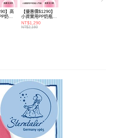
評估內容。
：先確認商品／服務後，再付款。
式說明】
690】高
【優惠價$1290】
付款
項不併入電信帳單，「大哥付你分期」於每月結算日後寄送繳費提
EE先享後付」結帳流程】
PP奶瓶
小資實用PP奶瓶入
0，滿NT$1,000(含以上)免運費
方式選擇「AFTEE先享後付」後，將跳轉至「AFTEE先享後
瓶
門組(PP奶瓶
NT$1,290
訊連結打開帳單後，可選擇「超商條碼／台灣大直營門市／銀行轉
6+玻璃奶瓶
260ml*3+玻璃奶瓶
頁面，進行簡訊認證並確認金額後，即可完成結帳。
NT$2,180
付／iPASS MONEY」等通路繳費。
1+玻璃奶瓶
240m1*1+玻璃奶
家取貨
成立數日內，您將收到繳費通知簡訊。
1+矽膠奶嘴
瓶120m1*1+矽膠
費通知簡訊後14天內，點擊此簡訊中的連結，可透過四大超商
0，滿NT$1,000(含以上)免運費
奶嘴M*8)
項】
網路銀行／等多元方式進行付款，方視為交易完成。
係由「台灣大哥大股份有限公司」（以下簡稱本公司）所提供，讓
：結帳手續完成當下不需立刻繳費，但若您需要取消訂單，請聯
付款
易時，得透過本服務購買商品或服務，並由商店將買賣／分期付
的店家。未經商家同意取消之訂單仍視為有效，需透過AFTEE
金債權讓與本公司後，依約使用本公司帳單繳交帳款。
繳納相關費用。
0，滿NT$1,000(含以上)免運費
意付款使用「大哥付你分期」之契約關係目的，商店將以您的個人
否成功請以「AFTEE先享後付 」之結帳頁面顯示為準，若有關於
含姓名、電話或地址）提供予台灣大哥大進項蒐集、處理及利
功／繳費後需取消欲退款等相關疑問，請聯繫「AFTEE先享後
1取貨
公司與您本人進行分期帳單所需資料之確認、核對及更正。
援中心」
https://netprotections.freshdesk.com/support/home
0，滿NT$1,000(含以上)免運費
戶服務條款，請詳閱以下連結：
https://oppay.tw/userRule
項】
恩沛科技股份有限公司提供之「AFTEE先享後付」服務完成之
依本服務之必要範圍內提供個人資料，並將交易相關給付款項請
00，滿NT$1,000(含以上)免運費
讓予恩沛科技股份有限公司。
個人資料處理事宜，請瀏覽以下網址：
ee.tw/terms/#terms3
年的使用者請事先徵得法定代理人或監護人之同意方可使用
E先享後付」，若未經同意申辦者引起之損失，本公司不負相關責
AFTEE先享後付」時，將依據個別帳號之用戶狀況，依本公司