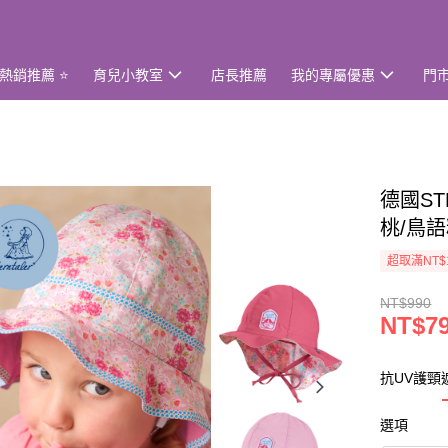
熱銷推薦 ⭐
育兒小教室
店長推薦
我的專屬優惠
門
德國ST
桃/鳥語
超取滿NT$
NT$990
NT$7
抗UV護頸
選項