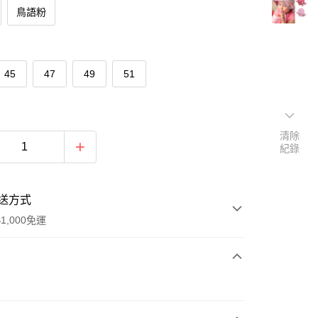
鳥語粉
45
47
49
51
清除
紀錄
送方式
1,000免運
次付款
期付款