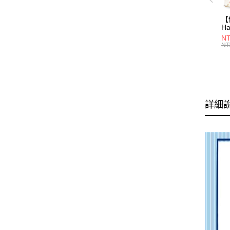
【
Ha
N
NT
一
NT
瓶
詳細