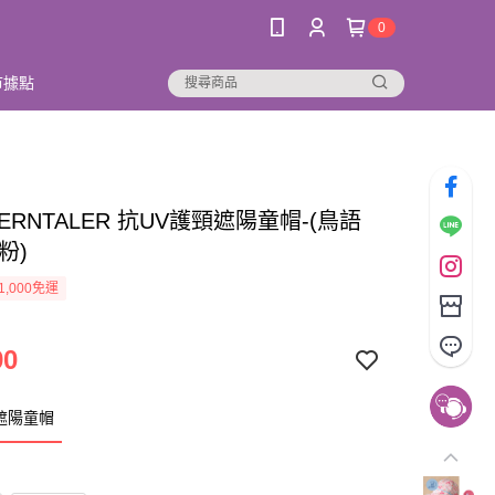
0
市據點
ERNTALER 抗UV護頸遮陽童帽-(鳥語
粉)
1,000免運
90
遮陽童帽