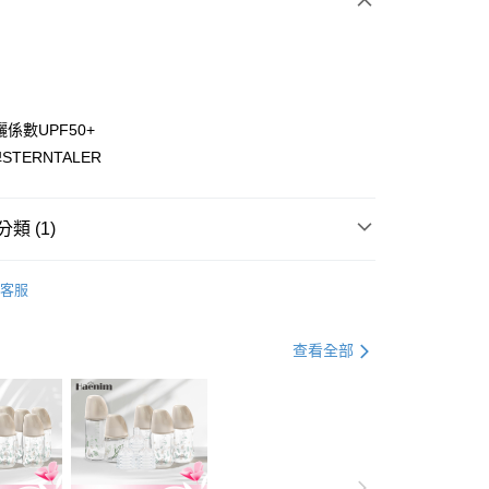
0 利率 每期
NT$263
21家銀行
0 利率 每期
NT$131
21家銀行
庫商業銀行
第一商業銀行
業銀行
彰化商業銀行
庫商業銀行
第一商業銀行
付款
業儲蓄銀行
台北富邦商業銀行
業銀行
彰化商業銀行
華商業銀行
兆豐國際商業銀行
係數UPF50+
業儲蓄銀行
台北富邦商業銀行
小企業銀行
台中商業銀行
TERNTALER
華商業銀行
兆豐國際商業銀行
台灣）商業銀行
華泰商業銀行
小企業銀行
台中商業銀行
業銀行
遠東國際商業銀行
台灣）商業銀行
華泰商業銀行
業銀行
永豐商業銀行
業銀行
遠東國際商業銀行
類 (1)
業銀行
星展（台灣）商業銀行
業銀行
永豐商業銀行
y
際商業銀行
中國信託商業銀行
帽子/圍巾/外套
業銀行
星展（台灣）商業銀行
天信用卡公司
客服
際商業銀行
中國信託商業銀行
分期
天信用卡公司
你分期使用說明】
查看全部
享後付
由台灣大哥大提供，台灣大哥大用戶可立即使用無須另外申請。
式選擇「大哥付你分期」，訂單成立後會自動跳轉到大哥付的交易
證手機門號後，選擇欲分期的期數、繳款截止日，確認付款後即
FTEE先享後付」】
。
先享後付是「在收到商品之後才付款」的支付方式。 讓您購物簡單
准額度、可分期數及費用金額請依後續交易確認頁面所載為準。
心！
立30分鐘內，如未前往確認交易或遇審核未通過，訂單將自動取
：不需註冊會員、不需綁卡、不需儲值。
「轉專審核」未通過狀況，表示未達大哥付你分期系統評分，恕
：只要手機號碼，簡訊認證，即可結帳。