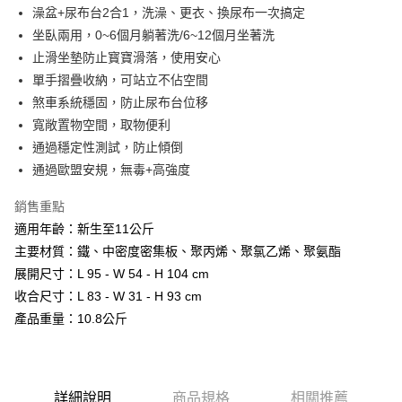
１．簡單：不需註冊會員、不需綁卡、不需儲值。
澡盆+尿布台2合1，洗澡、更衣、換尿布一次搞定
運送方式
消。如遇「轉專審核」未通過狀況，表示未達大哥付你分期系統評分，恕無
２．便利：只要手機號碼，簡訊認證，即可結帳。
法說明評估內容。
坐臥兩用，0~6個月躺著洗/6~12個月坐著洗
３．安心：先確認商品／服務後，再付款。
宅配
【繳款方式說明】
止滑坐墊防止寳寶滑落，使用安心
1.分期款項不併入電信帳單，「大哥付你分期」於每月結算日後寄送繳費提
每筆NT$100，滿NT$1,000(含以上)免運費
【「AFTEE先享後付」結帳流程】
單手摺疊收納，可站立不佔空間
醒簡訊。
１．於結帳方式選擇「AFTEE先享後付」後，將跳轉至「AFTEE先享後付」
2.透過簡訊連結打開帳單後，可選擇「超商條碼／台灣大直營門市／銀行轉
煞車系統穩固，防止尿布台位移
結帳頁面，進行簡訊認證並確認金額後，即可完成結帳。
帳／街口支付／iPASS MONEY」等通路繳費。
２．訂單成立數日內，您將收到繳費通知簡訊。
寬敞置物空間，取物便利
３．收到繳費通知簡訊後14天內，點擊此簡訊中的連結，可透過四大超商／
【注意事項】
通過穩定性測試，防止傾倒
ATM／網路銀行／等多元方式進行付款，方視為交易完成。
1.本服務係由「台灣大哥大股份有限公司」（以下簡稱本公司）所提供，讓
※ 請注意：結帳手續完成當下不需立刻繳費，但若您需要取消訂單，請聯絡
通過歐盟安規，無毒+高強度
用戶於交易時，得透過本服務購買商品或服務，並由商店將買賣／分期付款
購買商品的店家。未經商家同意取消之訂單仍視為有效，需透過AFTEE先享
買賣價金債權讓與本公司後，依約使用本公司帳單繳交帳款。
後付繳納相關費用。
銷售重點
2.基於同意付款使用「大哥付你分期」之契約關係目的，商店將以您的個人
※ 交易是否成功請以「AFTEE先享後付 」之結帳頁面顯示為準，若有關於
資料（包含姓名、電話或地址）提供予台灣大哥大進項蒐集、處理及利用，
適用年齡：新生至11公斤
是否繳費成功／繳費後需取消欲退款等相關疑問，請聯繫「AFTEE先享後付
由本公司與您本人進行分期帳單所需資料之確認、核對及更正。
客戶支援中心」
https://netprotections.freshdesk.com/support/home
主要材質：鐵、中密度密集板、聚丙烯、聚氯乙烯、聚氨酯
3.完整用戶服務條款，請詳閱以下連結：
https://oppay.tw/userRule
展開尺寸：L 95 - W 54 - H 104 cm
【注意事項】
收合尺寸：L 83 - W 31 - H 93 cm
１．透過由恩沛科技股份有限公司提供之「AFTEE先享後付」服務完成之交
易，需依本服務之必要範圍內提供個人資料，並將交易相關給付款項請求債
產品重量：10.8公斤
權轉讓予恩沛科技股份有限公司。
２．關於個人資料處理事宜，請瀏覽以下網址：
https://aftee.tw/terms/#terms3
３．未成年的使用者請事先徵得法定代理人或監護人之同意方可使用
「AFTEE先享後付」，若未經同意申辦者引起之損失，本公司不負相關責
詳細說明
商品規格
相關推薦