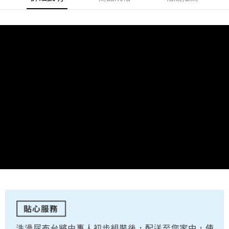
任。
４．使用「AFTEE先享後付」時，將依據個別帳號之用戶狀況，依本公司即
時審查核予不同之上限額度；若仍有額度不足之情形，本公司將視審查結果
請求用戶進行身份認證。
５．嚴禁一人註冊多個帳號或使用他人資訊註冊。若發現惡意使用之情形，
恩沛科技股份有限公司將有權停止該用戶之使用額度並採取法律行動。