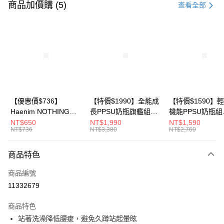
信用卡一次付款
商品加價購 (5)
查看全部
信用卡分期付款
3 期 0 利率 每期
NT$2,326
21家銀行
6 期 0 利率 每期
NT$1,163
21家銀行
合作金庫商業銀行
第一商業銀行
華南商業銀行
彰化商業銀行
合作金庫商業銀行
第一商業銀行
LINE Pay
上海商業儲蓄銀行
台北富邦商業銀行
華南商業銀行
彰化商業銀行
國泰世華商業銀行
兆豐國際商業銀行
Apple Pay
上海商業儲蓄銀行
台北富邦商業銀行
臺灣中小企業銀行
台中商業銀行
國泰世華商業銀行
兆豐國際商業銀行
【優惠價$736】
【特價$1990】全能成
【特價$1590】
匯豐（台灣）商業銀行
華泰商業銀行
悠遊付
臺灣中小企業銀行
台中商業銀行
Haenim NOTHING™
長PPSU奶瓶旗艦組
機能PPSU奶瓶組
聯邦商業銀行
遠東國際商業銀行
匯豐（台灣）商業銀行
華泰商業銀行
多合一PPSU防脹氣奶
(PPSU奶瓶
(PPSU奶瓶
NT$650
NT$1,990
NT$1,590
Google Pay
元大商業銀行
永豐商業銀行
NT$736
NT$3,380
NT$2,760
聯邦商業銀行
遠東國際商業銀行
瓶 2入組
250ml*4+玻璃奶瓶
250ml*4+玻璃奶
玉山商業銀行
星展（台灣）商業銀行
元大商業銀行
永豐商業銀行
240ml*1+玻璃奶瓶
120ml*1+矽膠奶嘴
大哥付你分期
台新國際商業銀行
中國信託商業銀行
玉山商業銀行
星展（台灣）商業銀行
120ml*1+矽膠奶嘴
商品特色
相關說明
台灣樂天信用卡公司
台新國際商業銀行
中國信託商業銀行
M*8+L*8)
【大哥付你分期使用說明】
商品編號
台灣樂天信用卡公司
AFTEE先享後付
1.本服務由台灣大哥大提供，台灣大哥大用戶可立即使用無須另外申請。
11332679
2.付款方式選擇「大哥付你分期」，訂單成立後會自動跳轉到大哥付的交易
相關說明
流程，驗證手機門號後，選擇欲分期的期數、繳款截止日，確認付款後即完
【關於「AFTEE先享後付」】
成交易。
商品特色
ATM付款
AFTEE先享後付是「在收到商品之後才付款」的支付方式。 讓您購物簡單
3.實際核准額度、可分期數及費用金額請依後續交易確認頁面所載為準。
站著洗澡降低腰痠，避免久蹲站起暈眩
便利好安心！
4.訂單成立30分鐘內，如未前往確認交易或遇審核未通過，訂單將自動取