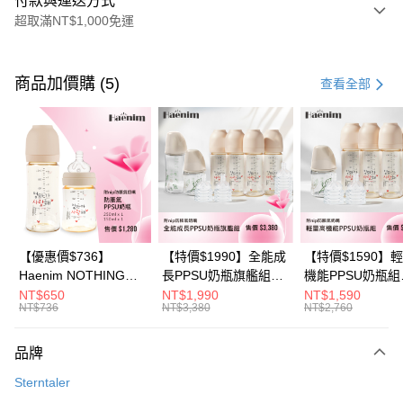
付款與運送方式
超取滿NT$1,000免運
付款方式
信用卡一次付款
商品加價購 (5)
查看全部
信用卡分期付款
3 期 0 利率 每期
NT$230
21家銀行
6 期 0 利率 每期
NT$115
21家銀行
合作金庫商業銀行
第一商業銀行
華南商業銀行
彰化商業銀行
合作金庫商業銀行
第一商業銀行
超商取貨付款
上海商業儲蓄銀行
台北富邦商業銀行
華南商業銀行
彰化商業銀行
國泰世華商業銀行
兆豐國際商業銀行
LINE Pay
上海商業儲蓄銀行
台北富邦商業銀行
臺灣中小企業銀行
台中商業銀行
國泰世華商業銀行
兆豐國際商業銀行
【優惠價$736】
【特價$1990】全能成
【特價$1590】
匯豐（台灣）商業銀行
華泰商業銀行
Apple Pay
臺灣中小企業銀行
台中商業銀行
Haenim NOTHING™
長PPSU奶瓶旗艦組
機能PPSU奶瓶組
聯邦商業銀行
遠東國際商業銀行
匯豐（台灣）商業銀行
華泰商業銀行
多合一PPSU防脹氣奶
(PPSU奶瓶
(PPSU奶瓶
NT$650
NT$1,990
NT$1,590
悠遊付
元大商業銀行
永豐商業銀行
NT$736
NT$3,380
NT$2,760
聯邦商業銀行
遠東國際商業銀行
瓶 2入組
250ml*4+玻璃奶瓶
250ml*4+玻璃奶
玉山商業銀行
星展（台灣）商業銀行
元大商業銀行
永豐商業銀行
240ml*1+玻璃奶瓶
120ml*1+矽膠奶嘴
Google Pay
台新國際商業銀行
中國信託商業銀行
玉山商業銀行
星展（台灣）商業銀行
120ml*1+矽膠奶嘴
品牌
台灣樂天信用卡公司
台新國際商業銀行
中國信託商業銀行
M*8+L*8)
大哥付你分期
Sterntaler
台灣樂天信用卡公司
相關說明