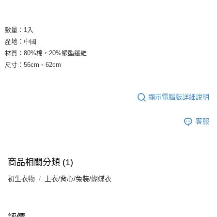
數量：1入
產地：中國
材質：80%棉，20%聚酯纖維
尺寸：56cm、62cm
顯示電腦版詳細說明
客服
商品相關分類 (1)
初生衣物
上衣/背心/兔裝/蝴蝶衣