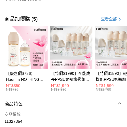
付款方式
信用卡一次付款
商品加價購 (5)
查看全部
信用卡分期付款
3 期 0 利率 每期
NT$296
21家銀行
6 期 0 利率 每期
NT$148
21家銀行
合作金庫商業銀行
第一商業銀行
華南商業銀行
彰化商業銀行
合作金庫商業銀行
第一商業銀行
LINE Pay
上海商業儲蓄銀行
台北富邦商業銀行
華南商業銀行
彰化商業銀行
國泰世華商業銀行
兆豐國際商業銀行
Apple Pay
上海商業儲蓄銀行
台北富邦商業銀行
臺灣中小企業銀行
台中商業銀行
國泰世華商業銀行
兆豐國際商業銀行
【優惠價$736】
【特價$1990】全能成
【特價$1590】
匯豐（台灣）商業銀行
華泰商業銀行
悠遊付
臺灣中小企業銀行
台中商業銀行
Haenim NOTHING™
長PPSU奶瓶旗艦組
機能PPSU奶瓶組
聯邦商業銀行
遠東國際商業銀行
匯豐（台灣）商業銀行
華泰商業銀行
多合一PPSU防脹氣奶
(PPSU奶瓶
(PPSU奶瓶
NT$650
NT$1,990
NT$1,590
Google Pay
元大商業銀行
永豐商業銀行
NT$736
NT$3,380
NT$2,760
聯邦商業銀行
遠東國際商業銀行
瓶 2入組
250ml*4+玻璃奶瓶
250ml*4+玻璃奶
玉山商業銀行
星展（台灣）商業銀行
元大商業銀行
永豐商業銀行
240ml*1+玻璃奶瓶
120ml*1+矽膠奶嘴
大哥付你分期
台新國際商業銀行
中國信託商業銀行
玉山商業銀行
星展（台灣）商業銀行
120ml*1+矽膠奶嘴
商品特色
相關說明
台灣樂天信用卡公司
台新國際商業銀行
中國信託商業銀行
M*8+L*8)
【大哥付你分期使用說明】
商品編號
台灣樂天信用卡公司
AFTEE先享後付
1.本服務由台灣大哥大提供，台灣大哥大用戶可立即使用無須另外申請。
11327354
2.付款方式選擇「大哥付你分期」，訂單成立後會自動跳轉到大哥付的交易
相關說明