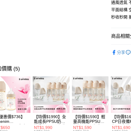
聯邦商
通風透氣 
匯豐（
悠遊付
元大商
聯邦商
平面結構 
玉山商
元大商
Google Pa
秒收秒開 
台新國
玉山商
台灣樂
台新國
全盈+PAY
台灣樂
商品相關分
大哥付你
相關說明
嬰兒床
【大哥付
分享
AFTEE先
1.本服務
2.付款方
相關說明
流程，驗
價購 (5)
【關於「A
ATM付款
完成交易
AFTEE
3.實際核
便利好安
4.訂單成
１．簡單
消。如遇
２．便利
運送方式
無法說明
３．安心
【繳款方
全家取貨
1.分期款
【「AFT
醒簡訊。
每筆NT$6
１．於結帳
2.透過簡
付」結帳
優惠價$736】
【特價$1990】全
【特價$1590】輕
【特價$1
帳／街口支
付款後全
２．訂單
enim
能成長PPSU奶瓶
量高機能PPSU奶
CP日夜備
OTHING™多合
旗艦組(PPSU奶瓶
瓶組(PPSU奶瓶
組(PP奶
３．收到繳
$650
NT$1,990
NT$1,590
NT$1,690
每筆NT$6
【注意事
PPSU防脹氣奶
250ml*4+玻璃奶瓶
250ml*4+玻璃奶瓶
260ml*