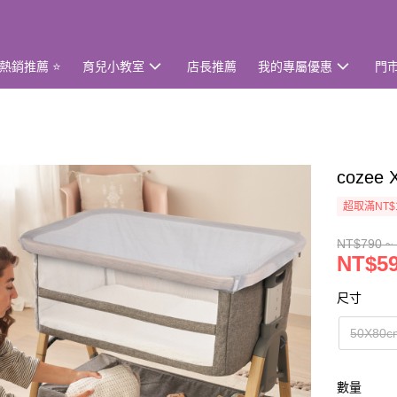
熱銷推薦 ⭐
育兒小教室
店長推薦
我的專屬優惠
門
cozee
超取滿NT$
NT$790 ~
NT$59
尺寸
50X80c
數量