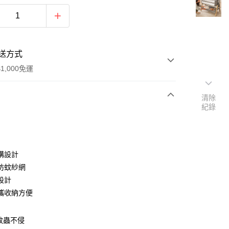
送方式
1,000免運
清除
紀錄
次付款
期付款
0 利率 每期
NT$196
21家銀行
構設計
0 利率 每期
NT$98
21家銀行
庫商業銀行
第一商業銀行
防蚊紗網
業銀行
彰化商業銀行
設計
庫商業銀行
第一商業銀行
付款
業儲蓄銀行
台北富邦商業銀行
業銀行
彰化商業銀行
攜收納方便
華商業銀行
兆豐國際商業銀行
業儲蓄銀行
台北富邦商業銀行
小企業銀行
台中商業銀行
華商業銀行
兆豐國際商業銀行
台灣）商業銀行
華泰商業銀行
蚊蟲不侵
小企業銀行
台中商業銀行