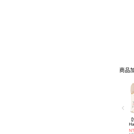
商品加
【
Ha
N
NT
一