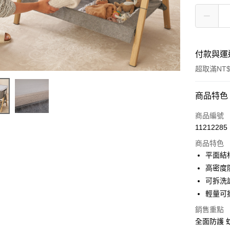
付款與運
超取滿NT$
付款方式
商品特色
信用卡一
商品編號
11212285
信用卡分
商品特色
3 期 
平面結
6 期 
合作金
高密度
華南商
可拆洗
合作金
超商取貨
上海商
華南商
輕量可
國泰世
LINE Pay
上海商
銷售重點
臺灣中
國泰世
匯豐（
全面防護 
Apple Pay
臺灣中