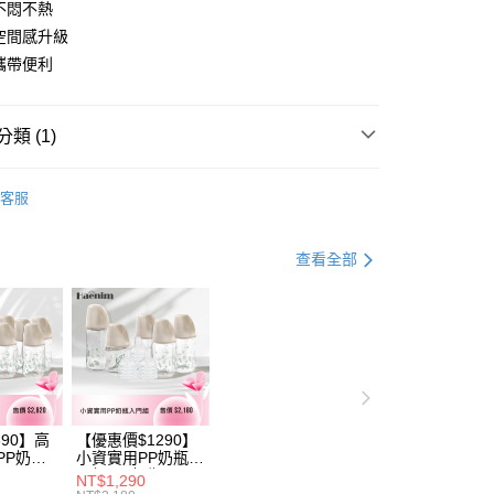
業銀行
遠東國際商業銀行
不悶不熱
台灣）商業銀行
華泰商業銀行
業銀行
永豐商業銀行
業銀行
遠東國際商業銀行
空間感升級
業銀行
星展（台灣）商業銀行
業銀行
永豐商業銀行
y
攜帶便利
際商業銀行
中國信託商業銀行
業銀行
星展（台灣）商業銀行
天信用卡公司
際商業銀行
中國信託商業銀行
天信用卡公司
類 (1)
分期
寢具/音樂鈴/蚊帳
你分期使用說明】
客服
享後付
由台灣大哥大提供，台灣大哥大用戶可立即使用無須另外申請。
式選擇「大哥付你分期」，訂單成立後會自動跳轉到大哥付的交易
證手機門號後，選擇欲分期的期數、繳款截止日，確認付款後即
FTEE先享後付」】
查看全部
。
先享後付是「在收到商品之後才付款」的支付方式。 讓您購物簡單
准額度、可分期數及費用金額請依後續交易確認頁面所載為準。
心！
立30分鐘內，如未前往確認交易或遇審核未通過，訂單將自動取
：不需註冊會員、不需綁卡、不需儲值。
「轉專審核」未通過狀況，表示未達大哥付你分期系統評分，恕
：只要手機號碼，簡訊認證，即可結帳。
評估內容。
：先確認商品／服務後，再付款。
式說明】
付款
項不併入電信帳單，「大哥付你分期」於每月結算日後寄送繳費提
EE先享後付」結帳流程】
0，滿NT$1,000(含以上)免運費
方式選擇「AFTEE先享後付」後，將跳轉至「AFTEE先享後
訊連結打開帳單後，可選擇「超商條碼／台灣大直營門市／銀行轉
頁面，進行簡訊認證並確認金額後，即可完成結帳。
690】高
【優惠價$1290】
付／iPASS MONEY」等通路繳費。
家取貨
成立數日內，您將收到繳費通知簡訊。
PP奶瓶
小資實用PP奶瓶入
瓶
門組(PP奶瓶
費通知簡訊後14天內，點擊此簡訊中的連結，可透過四大超商
NT$1,290
0，滿NT$1,000(含以上)免運費
項】
6+玻璃奶瓶
260ml*3+玻璃奶瓶