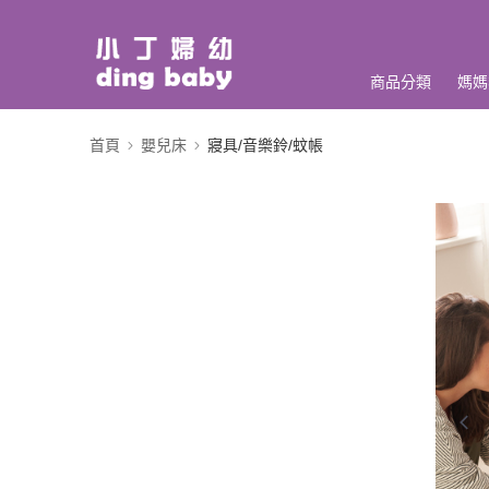
商品分類
媽媽
首頁
嬰兒床
寢具/音樂鈴/蚊帳